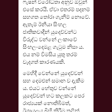
ෆැෂන් විරෝධතා අනුව ඔවුන්
එසේ කරයි. ඒවා එතරම් පදනම්
සහගත තෝරා ගැනීම් නොවේ.
ඇතැම් ඊනියා සිංහල
ජාතිකවාදීන් යුදෙව්වන්ට
විරුද්ධ වන්නේ ලංකාවේ
සිංහල-දෙමළ ගැටුම නිසා ය.
එය නම් විමසිය යුතු තරම්
වැදගත් කාරණයකි.
මෙහිදී වෙන්නේ යුදෙව්වන්
සහ දෙමළුන් සමාන ව දැකීම
ය. එයට හේතුව වන්නේ
යුදෙව්වන් හට කලකට පෙර
රාජ්‍යයක් නොතිබීමත්,
ඊශ්‍රායලය බිහි කිරීම තුළින්