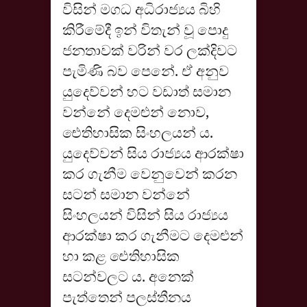
විසින් මගධ අධිරාජ්‍යය බිහි
කිරීමේදී ඉන් විතැන් වූ පොදු
ජනතාවක් වරින් වර ලක්දිවට
පැමිණි බව පෙනේ. ඒ අනුව
යුදෙව්වන් හට වඩාත් සමාන
වන්නේ දෙමළුන් නොව,
ඓතිහාසික සිංහලයන් ය.
යුදෙව්වන් සිය රාජ්‍යය ආරක්ෂා
කර ගැනීම වෙනුවෙන් කරන
සටන් සමාන වන්නේ
සිංහලයන් විසින් සිය රාජ්‍යය
ආරක්ෂා කර ගැනීමට දෙමළුන්
හා කළ ඓතිහාසික
සටන්වලට ය. අනෙක්
පැත්තෙන් පලස්තීනය