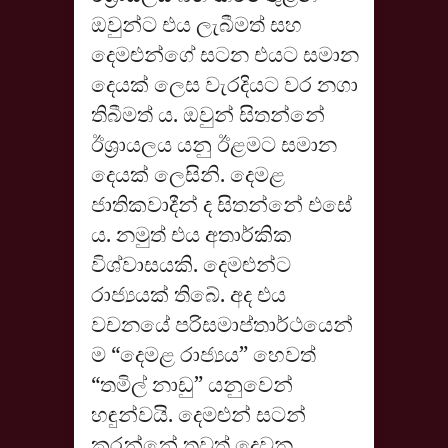
ඔවුන්ට එය ලැබීමත් සහ
දෙමළුන්ගේ සටන එයට සමාන
දෙයක් ලෙස වැරදියට වර නගා
තිබීමත් ය. ඔවුන් සිතන්නේ
ඊශ්‍රායලය යනු ඊළමට සමාන
දෙයක් ලෙසිනි. දෙමළ
ජාතිකවාදීන් ද සිතන්නේ එසේ
ය. නමුත් එය අතාර්කික
විශ්වාසයකි. දෙමළුන්ට
රාජ්‍යයක් තිබේ. අද එය
වචනයේ පරිසමාප්තාර්ථයෙන්
ම “දෙමළ රාජ්‍යය” හෙවත්
“තමිල් නාඩු” යනුවෙන්
හඳුන්වයි. දෙමළුන් සටන්
කරන්නේ තවත් දෙවන