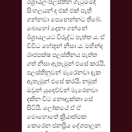
ඊශ්‍රායල්-පලස්තීන ගැටුමේදී
සිංහලයන් ද එක් එක් පැති
ගන්නවා පෙනෙන්නට තිබේ.
බොහෝ දෙනා ගන්නේ
ඊශ්‍රායලයට විරුද්ධ පැත්ත ය. ඒ
විවිධ හේතුන් නිසා ය. මහින්ද
රාජපක්ෂ පලස්තීනය පැත්ත
ගත් නිසා ඇතැමුන් එසේ කරයි.
පලස්තීනුවන් මැරෙනවා දැක
ඇතැමුන් එසේ කරයි. නමුත්
ඔවුන් යුදෙව්වන් මැරෙනවා
දකින විට නොදැක්කා සේ
සිටියි. ලෝකයේ ඒ ඒ
මොහොතේ ක්‍රියාත්මක
කෙරෙන ජනප්‍රිය දේශපාලන