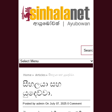
සීහලයා සහ යුදෙව්වා.
Home »
Articles »
සීහලයා සහ
යුදෙව්වා.
Posted by
admin
On July 07, 2025
0 Comment