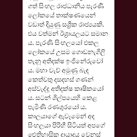
ගත් සිංහල රාජධානිය පැරණි
ලෝකයේ තාක්ෂණයෙන්
වඩාත් දියුණු සශ්‍රීක රාජ්‍යයකි.
එය වත්මන් ඊශ්‍රායලයට සමාන
ය. පැරණි සිංහලයෝ එකල
ලෝකයේ උසම ගොඩනැගිලි
තැනූ අතිදක්ෂ ඉංජිනේරුවෝ
ය. මහා වැව් අමුණු බැඳ
කෙත්වතු දසදහස් ගණන්
අස්වැද්දූ අතිදක්ෂ කෘෂිකයෝ
ය. සටන් ශිල්පයෙහි කෙළ
පැමිණි රණශුරයෝ ය.
කාලයාගේ ඇවෑමෙන් අද
සිංහලයා පිරිහී සිටියත් අපගේ
ඓතිහාසික දායාදය වෙනස්