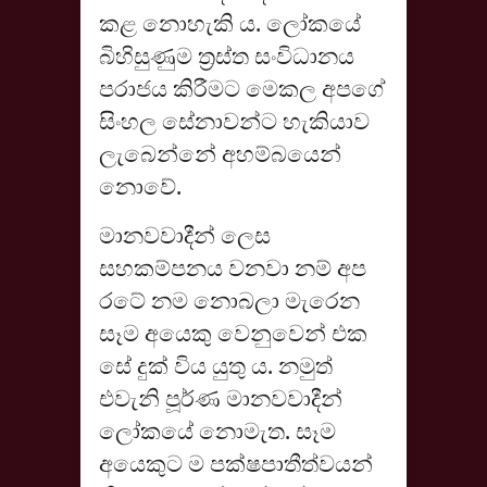
කළ නොහැකි ය. ලෝකයේ
බිහිසුණුම ත්‍රස්ත සංවිධානය
පරාජය කිරීමට මෙකල අපගේ
සිංහල සේනාවන්ට හැකියාව
ලැබෙන්නේ අහම්බයෙන්
නොවේ.
මානවවාදීන් ලෙස
සහකම්පනය වනවා නම් අප
රටේ නම නොබලා මැරෙන
සෑම අයෙකු වෙනුවෙන් එක
සේ දුක් විය යුතු ය. නමුත්
එවැනි පූර්ණ මානවවාදීන්
ලෝකයේ නොමැත. සෑම
අයෙකුට ම පක්ෂපාතීත්වයන්