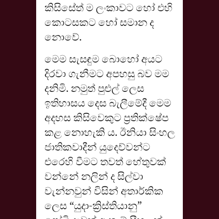
කිසිසේත් ම ලංකාවට හෝ එහි
කොටසකට හෝ සමාන ද
නොවේ.
මෙම සැසඳුම බොහෝ අයට
දිරවා ගැනීමට අපහසු බව මම
දනිමි. නමුත් පුළුල් ලෙස
ඉතිහාසය දෙස බැලීමේදී මෙම
අදහස කිසිවෙකුට ප්‍රතික්ෂේප
කළ නොහැකි ය. ඊනියා සිංහල
ජාතිකවාදීන් යුදෙව්වන්ට
එරෙහි වීමට තවත් හේතුවක්
වන්නේ නලින් ද සිල්වා
වැන්නවුන් විසින් අතාර්කික
ලෙස “යුදා-ක්‍රිස්තියානු”