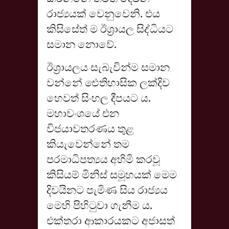
රාජ්‍යයක් වෙනුවෙනි. එය
කිසිසේත් ම ඊශ්‍රායල සිද්ධියට
සමාන නොවේ.
ඊශ්‍රායලය සැබැවින්ම සමාන
වන්නේ ඓතිහාසික ලක්දිව
හෙවත් සිංහල දීපයට ය.
මහාවංශයේ එන
විජයාවතරණය තුළ
කියැවෙන්නේ තම
පරමාධිපත්‍යය අහිමි කරවූ
කිසියම් මිනිස් සමූහයක් මෙම
දිවයිනට පැමිණ සිය රාජ්‍යය
මෙහි පිහිටුවා ගැනීම ය.
එක්තරා ආකාරයකට අජාසත්