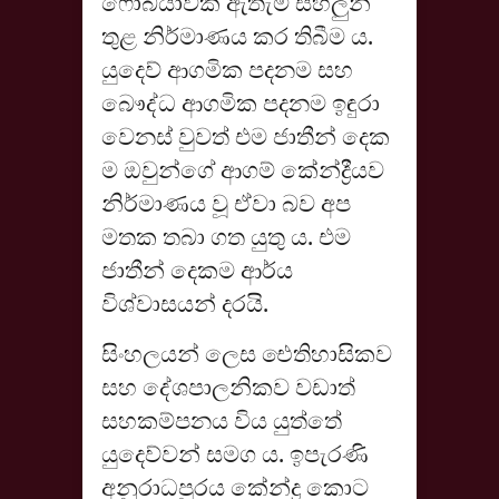
ෆෝබියාවක් ඇතැම් සීහලුන්
තුළ නිර්මාණය කර තිබීම ය.
යුදෙව් ආගමික පදනම සහ
බෞද්ධ ආගමික පදනම ඉඳුරා
වෙනස් වුවත් එම ජාතීන් දෙක
ම ඔවුන්ගේ ආගම් කේන්ද්‍රීයව
නිර්මාණය වූ ඒවා බව අප
මතක තබා ගත යුතු ය. එම
ජාතීන් දෙකම ආර්ය
විශ්වාසයන් දරයි.
සිංහලයන් ලෙස ඓතිහාසිකව
සහ දේශපාලනිකව වඩාත්
සහකම්පනය විය යුත්තේ
යුදෙව්වන් සමග ය. ඉපැරණි
අනුරාධපුරය කේන්ද්‍ර කොට