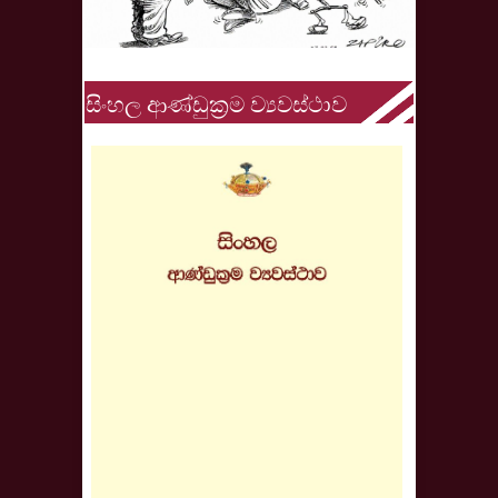
සිංහල ආණ්ඩුක්‍රම ව්‍යවස්ථාව