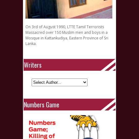
On 3rd of August 1990, LTTE Tamil Terrorists
Massacred over 150 Muslim men and boys in a
Mosque in Kattankudiya, Eastern Province of Sri
Lanka.
Writers
Numbers Game