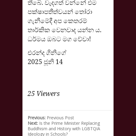
තිබේ. වැදගත් වන්නේ එම
පක්ෂාපතීත්වයන් තෝරා
ගැනීමේදී අප කෙතරම්
තාර්කික වෙනවාද යන්න ය.
ධර්මය ඔබට මග වේවා!
එරන්ද ගිනිගේ
2025 ජූනි 14
25 Viewers
Previous:
Previous Post
Next:
Is the Prime Minister Replacing
Buddhism and History with LGBTQIA
Ideology in Schools?