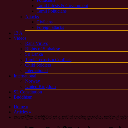
Politicians
Tamil Priests & Government
Tamil Politicians
Attacks
Civilians
Foreign attacks
13 A
Videos
Rana Viruvo
Rights of Sinhalese
Sri Lanka
Tamil Terrorism Conflicts
Child Soldiers
International
International
Norway
United Kingdom
SL Constitution
Buddhism
Home »
Articles »
කතෝලික මන්ත්‍රීවරුන් දැනුවත් පාස්කු ප්‍රහාරය, කාදිනල් තු