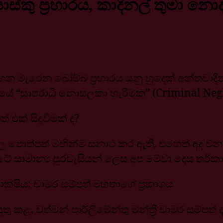
ාස්කු ප්‍රහාරය, කාදිනල් තුමා නොද
ා මරාගෙන මැරෙන බෝම්බ ප්‍රහාරය යනු හුදෙක් අන්
යේ “සාපරාධී නොසලකා හැරීමක” (Criminal Neglig
එක් සිදුවීමක් ද?
ිල පොත්පත් මඟින්ම සනාථ කර ඇති, එහෙත් අද 
 රටේ සාමාන්‍ය පුරවැසියන් ලෙස අප මේවා දෙස තර්කා
සාක්ෂිය: චාමර සම්පත් මහතාගේ ප්‍රකාශය
 කළ, වත්මන් පාර්ලිමේන්තු මන්ත්‍රී චාමර සම්පත්