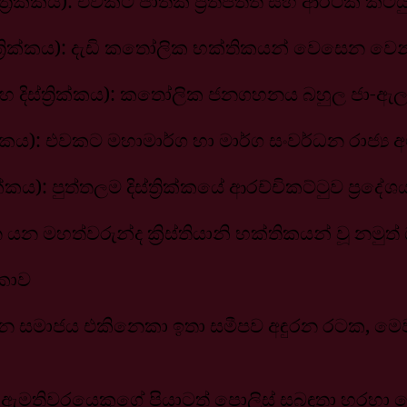
ික්කය): එවකට ජාතික ප්‍රතිපත්ති සහ ආර්ථික කටයුතු 
 දිස්ත්‍රික්කය): දැඩි කතෝලික භක්තිකයන් වෙසෙන
හ දිස්ත්‍රික්කය): කතෝලික ජනගහනය බහුල ජා-ඇල 
ික්කය): එවකට මහාමාර්ග හා මාර්ග සංවර්ධන රාජ්‍ය
ික්කය): පුත්තලම දිස්ත්‍රික්කයේ ආරච්චිකට්ටුව ප්
 යන මහත්වරුන්ද ක්‍රිස්තියානි භක්තිකයන් වූ න
ිකාව
දේශපාලන සමාජය එකිනෙකා ඉතා සමීපව අඳුරන රටක, ම
මතිවරයෙකුගේ පියාටත් පොලිස් සබඳතා හරහා මෙම 