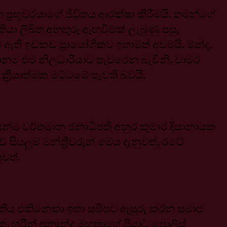
‍රභූවරයාගේ ජීවිතය ආරක්ෂා කිරීමයි. තමන්ගේ
කියා ලිඛිත අනතුරු ඇඟවීමක් ලැබුණු පසු,
ට ඇති ඉඩකඩ ප්‍රායෝගිකව ඉතාමත් අවමයි. මන්ද,
වදානම එම නිලධාරියාට පැවරෙන බැවිනි. චාමර
‍රියාත්මක මට්ටමේ පැවති බවයි.
යෙන්ම වර්තමාන ජනාධිපති අනුර කුමාර දිසානායක
 සියලුම මන්ත්‍රීවරුන් මෙය දැනුවත්, රටේ
වත්.
ැන්තිය එකිනෙකා ඉතා සමීපව ඇසුරු කරන සමාජ
හරීන් ප්‍රනාන්දු මහතාගේ පියාට පොලිස්