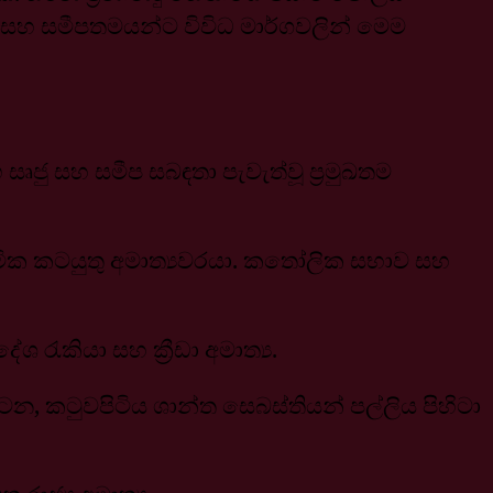
සහ සමීපතමයන්ට විවිධ මාර්ගවලින් මෙම
ජු සහ සමීප සබඳතා පැවැත්වූ ප්‍රමුඛතම
ආගමික කටයුතු අමාත්‍යවරයා. කතෝලික සභාව සහ
ේශ රැකියා සහ ක්‍රීඩා අමාත්‍ය.
ූ කටන, කටුවපිටිය ශාන්ත සෙබස්තියන් පල්ලිය පිහිටා