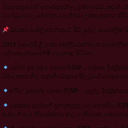
මිතුරෙකුගෙන් තොරතුරක් ලැබුණා සේම, තවත් බ
හෝඩුවාව ලැබෙන්නට ඇති බව උපකල්පනය කිරීම 
එවකට පාර්ලිමේන්තුවේ සිටි ප්‍රබල කතෝලික ම
2019 වසරේදී ශ්‍රී ලංකා පාර්ලිමේන්තුවේ කතෝලි
දේශපාලනඥයන් 8 දෙනෙකු සිටියහ
ජෝන් අමරතුංග මහතා (UNP – ගම්පහ දිස්ත්‍රි
රජය අතර නිල සන්නිවේදනය සිදු වූයේ මෙතුමාගේ
හරීන් ප්‍රනාන්දු මහතා (UNP – බදුල්ල දිස්ත්‍රික
දොස්තර සුදර්ශනී ප්‍රනාන්දුපුල්ලේ මහත්මිය (UP
ඇත්තේ ඇය නියෝජනය කළ මැතිවරණ කොට්ඡාස