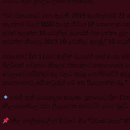
මෙයට ඇති ප්‍රබලම ලිඛිත සාක්ෂියකි.
“මම එතකොට මහා ඇමති. 2019 සැප්තැම්බර් 21 බ
නැත්නම් මගේ MSD එකේ හිටියා IP කෙනෙක් එ
අරන් බලන්න 10 වෙනිදා. මැසේජ් එක දුන්නා ප්‍රභ
කරන්න කියලා, 2019 10 වෙනිදා. අප්‍රේල් 10 වෙ
එතකොට දින 11කට කලින් මැසේජ් පාස් කරපු අ
සිදුවීමක් වෙනවා කියලා. එතකොට කොහොමද මේ
වෙලාවේ සයින්දමරුදු වලට කවුද ගෙනිච්චේ? කවු
කරනකොට, අපි කවුරුත් මේ අත පියදාගන්න බෑ.”
මෙහි ඇති බරපතළම කරුණ: ප්‍රහාරයට දින 11කට 
නිල පොත්වල පවා ලියැවෙන තරමටම මෙම බුද්ධි 
නිල නාලිකාවලින් පිටතට ගිය “විවෘත රහස” (Op