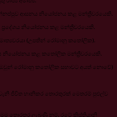
රාජ්‍ය අමාත්‍ය.
 වෙන්නප්පුව ආසනය නියෝජනය කළ මන්ත්‍රීවරයෙකි.
ප්‍රදේශය නියෝජනය කළ මන්ත්‍රීවරයෙකි.
 අමාත්‍යවරයා (උපතින් රෝමානු කතෝලික).
‍රදේශය නියෝජනය කළ කතෝලික මන්ත්‍රීවරයෙකි.
මුත් ඔවුන් රෝමානු කතෝලික සභාවට අයත් නොවේ)
ෙවැනි ජීවිත හානිකර තොරතුරක් මෙතරම් පුළුල්ව
තොරතුර ලැබුණි නම්, රටේ ක්‍රිස්තියානි