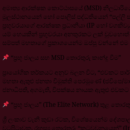
අමාත්‍ය ආරක්ෂක කොට්ඨාසයේ (MSD) නිලධාරියෙක
මූලස්ථානයෙන් හෝ පොලිස් පද්ධතියෙන් “පල්ලි සහ ප
ප්‍රභූවරයාගේ ආරක්ෂක ප්‍රධානියා (IP හෝ වගකිවය
යම් හෙයකින් ප්‍රභූවරයා අනතුරකට ලක් වුවහොත්
සම්පත් මහතාගේ ප්‍රකාශයෙන්ම ඔප්පු වන්නේ එම
“ප්‍රභූ ජාලය සහ MSD තොරතුරු කාන්දු වීම”
ප්‍රායෝගික තර්කයට අනුව බලන විට, “එවකට පාර්ල
මහතා ඇතුළු ජනතා විමුක්ති පෙරමුණේ (ජවිපෙ/මාලිම
ජනාධිපති, අගමැති, විපක්ෂය නායක ඇතුළු එවකට 
“ප්‍රභූ ජාලය” (The Elite Network) තුළ තොරත
ශ්‍රී ලංකාව වැනි කුඩා රටක, විශේෂයෙන්ම දේශප
වටපිටාවක, රහස්‍ය තොරතුරු “කටවචනයෙන්” (Info