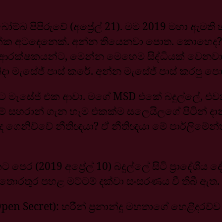
ෝම්බ පිපිරුවේ (අප්‍රේල් 21). මම 2019 මහා ඇ
ක්ක අටදෙනෙක්. අන්න තියෙනවා පොත. කොහෙද?
ූ ආරක්ෂකයන්ට, මෙන්න මෙහෙම සිද්ධියක් වෙනවා, ප්
නිදා මැසේජ් පාස් කරේ. අන්න මැසේජ් පාස් කරපු 
පිට මැසේජ් එක ආවා. මගේ MSD එකේ බදුල්ලේ, 
 සහරාන් ගැන හැම එකක්ම සලෙයිලගේ පිටින් දා
ද ගෙනිච්චේ නීතිඥයා? ඒ නීතිඥයා මේ පාර්ලිමේන
පෙර (2019 අප්‍රේල් 10) බදුල්ලේ සිටි ප්‍රාදේශ
තොරතුර පහළ මට්ටම් දක්වා සංසරණය වී තිබී ඇත.
en Secret): හරීන් ප්‍රනාන්දු මහතාගේ හෙළිදරව්ව