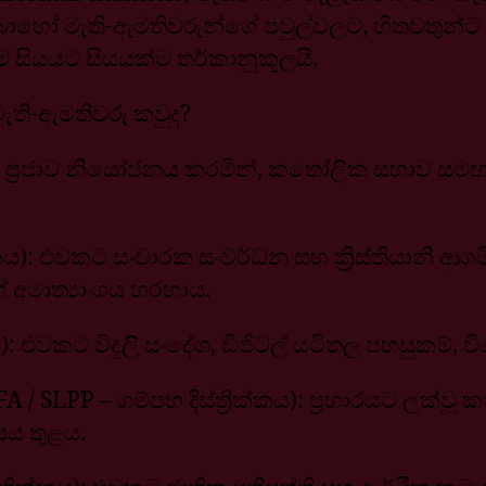
ොහෝ මැති-ඇමතිවරුන්ගේ පවුල්වලට, හිතවතුන්ට 
සියයට සියයක්ම තර්කානුකූලයි.
ැති-ඇමතිවරු කවුද?
ක ප්‍රජාව නියෝජනය කරමින්, කතෝලික සභාව සමඟ සෘ
ක්කය): එවකට සංචාරක සංවර්ධන සහ ක්‍රිස්තියානි 
 අමාත්‍යාංශය හරහාය.
්කය): එවකට විදුලි සංදේශ, ඩිජිටල් යටිතල පහසුකම්, විද
FA / SLPP – ගම්පහ දිස්ත්‍රික්කය): ප්‍රහාරයට ලක්ව
ය තුළය.