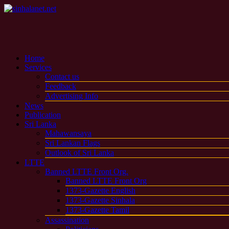
Home
Services
Contact us
Feedback
Advertising Info
News
Publication
Sri Lanka
Mahawansaya
Sri Lankan Flags
Outlook of Sri Lanka
LTTE
Banned LTTE Front Org.
Banned LTTE Front Org
1373-Gazette English
1373-Gazette Sinhala
1373-Gazette Tamil
Assassination