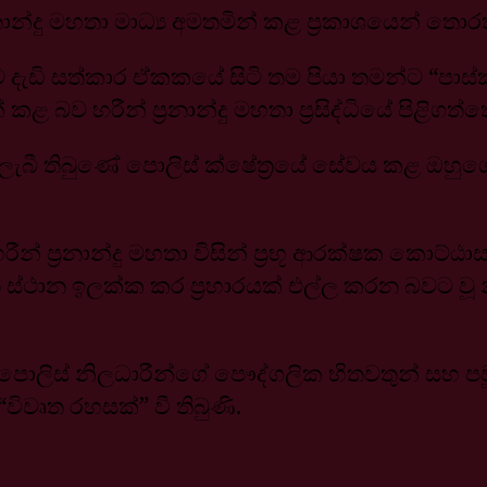
්‍රනාන්දු මහතා මාධ්‍ය අමතමින් කළ ප්‍රකාශයෙන් තො
ැඩි සත්කාර ඒකකයේ සිටි තම පියා තමන්ට “පාස්කු 
 බව හරීන් ප්‍රනාන්දු මහතා ප්‍රසිද්ධියේ පිළිගත්
බී තිබුණේ පොලිස් ක්ෂේත්‍රයේ සේවය කළ ඔහුගේ 
ම හරීන් ප්‍රනාන්දු මහතා විසින් ප්‍රභූ ආරක්ෂක කොට්
ස්ථාන ඉලක්ක කර ප්‍රහාරයක් එල්ල කරන බවට වූ නිල ර
තුර, පොලිස් නිලධාරීන්ගේ පෞද්ගලික හිතවතුන් ස
ිවෘත රහසක්” වී තිබුණි.