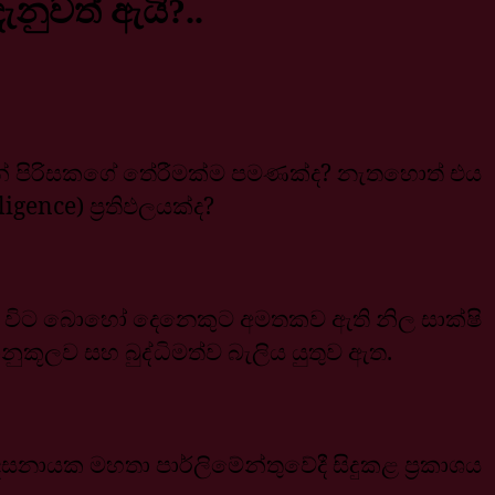
ැනුවත් ඇයි?..
තවාදීන් පිරිසකගේ තේරීමක්ම පමණක්ද? නැතහොත් එය
ence) ප්‍රතිඵලයක්ද?
වන විට බොහෝ දෙනෙකුට අමතකව ඇති නිල සාක්ෂි
නුකූලව සහ බුද්ධිමත්ව බැලිය යුතුව ඇත.
 දසනායක මහතා පාර්ලිමේන්තුවේදී සිදුකළ ප්‍රකාශය