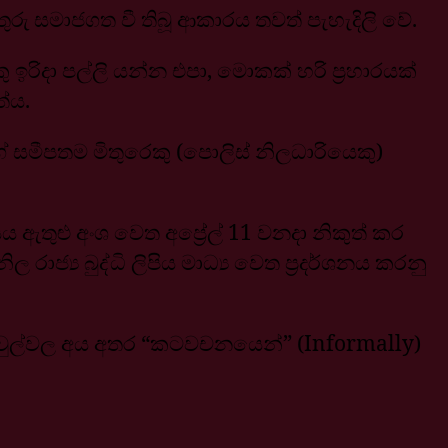
රතුරු සමාජගත වී තිබූ ආකාරය තවත් පැහැදිලි වේ.
ඉරිදා පල්ලි යන්න එපා, මොකක් හරි ප්‍රහාරයක්
තේය.
සමීපතම මිතුරෙකු (පොලිස් නිලධාරියෙකු)
ඨාසය ඇතුළු අංශ වෙත අප්‍රේල් 11 වනදා නිකුත් කර
ාජ්‍ය බුද්ධි ලිපිය මාධ්‍ය වෙත ප්‍රදර්ශනය කරනු
හ පවුල්වල අය අතර “කටවචනයෙන්” (Informally)