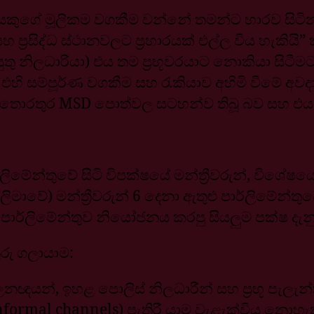
ුගේ මූලිකම වගකීම වන්නේ තමන්ට භාරව සිටින ප්
්‍රසිද්ධ ස්ථානවලට ප්‍රහාරයක් එල්ල විය හැකියි” 
ුතු නිලධාරියා) එය තම ප්‍රභූවරයාට නොකියා සිටීම
 එහි සම්පූර්ණ වගකීම සහ රැකියාව අහිමි වීමේ අ
 තොරතුර MSD පොත්වල සටහන්ව තිබූ බව සහ එය ක්
ිමේන්තුවේ සිටි විපක්ෂයේ මන්ත්‍රීවරුන්, විශේෂ
ාවේ) මන්ත්‍රීවරුන් 6 දෙනා ඇතුළු පාර්ලිමේන්තුවේ
පාර්ලිමේන්තුව නියෝජනය කරපු සියලුම පක්ෂ දැනු
ුරු ගලායාම:
ාලනඥයන්, ඉහළ පොලිස් නිලධාරීන් සහ ප්‍රභූ පැල
rmal channels) පැතිරී යාම වැළැක්විය නොහැක. 