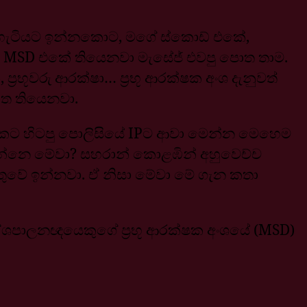
මති හැටියට ඉන්නකොට, මගේ ස්කොඩ් එකේ,
 MSD එකේ තියෙනවා මැසේජ් එවපු පොත තාම.
‍රභූවරු ආරක්ෂා… ප්‍රභූ ආරක්ෂක අංශ දැනුවත්
පොත තියෙනවා.
එවකට හිටපු පොලිසියේ IPට ආවා මෙන්න මෙහෙම
න්නෙ මේවා? සහරාන් කොළඹින් අහුවෙච්ච
්තුවේ ඉන්නවා. ඒ නිසා මේවා මේ ගැන කතා
ීය දේශපාලනඥයෙකුගේ ප්‍රභූ ආරක්ෂක අංශයේ (MSD)