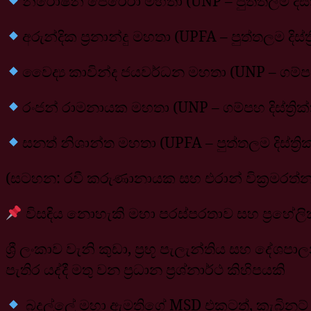
නිරෝෂන් පෙරේරා මහතා (UNP – පුත්තලම දිස්ත්‍ර
අරුන්දික ප්‍රනාන්දු මහතා (UPFA – පුත්තලම
වෛද්‍ය කාවින්ද ජයවර්ධන මහතා (UNP – ගම්ප
රංජන් රාමනායක මහතා (UNP – ගම්පහ දිස්ත්‍ර
සනත් නිශාන්ත මහතා (UPFA – පුත්තලම දිස්ත්‍ර
(සටහන: රවී කරුණානායක සහ එරාන් වික්‍රමරත්න
විසඳිය නොහැකි මහා පරස්පරතාව සහ ප්‍රහේල
ශ්‍රී ලංකාව වැනි කුඩා, ප්‍රභූ පැලැන්තිය සහ 
පැතිර යද්දී මතු වන ප්‍රධාන ප්‍රශ්නාර්ථ කිහිපයකි
බදුල්ලේ මහා ඇමතිගේ MSD එකටත්, කැබිනට් ඇ