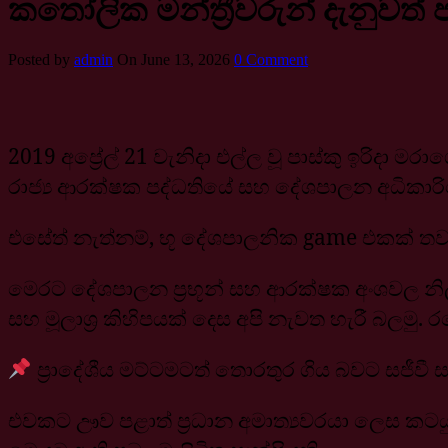
කතෝලික මන්ත්‍රීවරුන් දැනුවත් ප
Posted by
admin
On June 13, 2026
0 Comment
2019 අප්‍රේල් 21 වැනිදා එල්ල වූ පාස්කු ඉරිද
රාජ්‍ය ආරක්ෂක පද්ධතියේ සහ දේශපාලන අධිකාරි
එසේත් නැත්නම්, භූ දේශපාලනික game එකක් තවත් 
මෙරට දේශපාලන ප්‍රභූන් සහ ආරක්ෂක අංශවල න
සහ මූලාශ්‍ර කිහිපයක් දෙස අපි නැවත හැරී බලමු.
ප්‍රාදේශීය මට්ටමටත් තොරතුර ගිය බවට සජීවී 
එවකට ඌව පළාත් ප්‍රධාන අමාත්‍යවරයා ලෙස කටයුතු