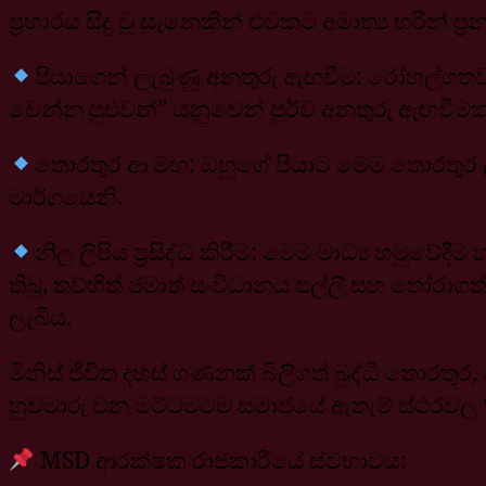
ප්‍රහාරය සිදු වූ සැනෙකින් එවකට අමාත්‍ය හරීන් ප
පියාගෙන් ලැබුණු අනතුරු ඇඟවීම: රෝහල්ගතව ද
වෙන්න පුළුවන්” යනුවෙන් පූර්ව අනතුරු ඇඟවීමක් කළ
තොරතුර ආ මඟ: ඔහුගේ පියාට මෙම තොරතුර ලැ
මාර්ගයෙනි.
නිල ලිපිය ප්‍රසිද්ධ කිරීම: මෙම මාධ්‍ය හමුවේදී
තිබූ, තව්හිත් ජමාත් සංවිධානය පල්ලි සහ තෝරාගත් 
ලැබීය.
මිනිස් ජීවිත දහස් ගණනක් බිලිගත් බුද්ධි තොර
හුවමාරු වන මට්ටමටම සමාජයේ ඇතැම් ස්ථරවල “ව
MSD ආරක්ෂක රාජකාරියේ ස්වභාවය: