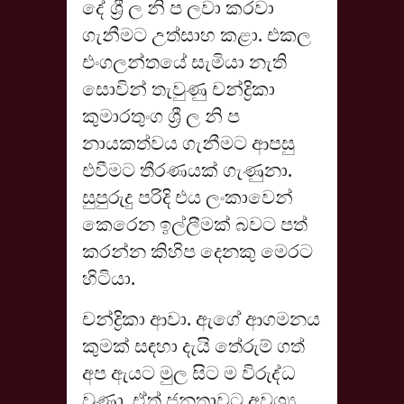
දේ ශ්‍රී ල නි ප ලවා කරවා
ගැනීමට උත්සාහ කළා. එකල
එංගලන්තයේ සැමියා නැති
සොවින් තැවුණු චන්ද්‍රිකා
කුමාරතුංග ශ්‍රී ල නි ප
නායකත්වය ගැනීමට ආපසු
එවීමට තීරණයක් ගැණුනා.
සුපුරුදු පරිදි එය ලංකාවෙන්
කෙරෙන ඉල්ලීමක් බවට පත්
කරන්න කිහිප දෙනකු මෙරට
හිටියා.
චන්ද්‍රිකා ආවා. ඇගේ ආගමනය
කුමක් සඳහා දැයි තේරුම් ගත්
අප ඇයට මුල සිට ම විරුද්ධ
වුණා. ඒත් ජනතාවට අවශ්‍ය