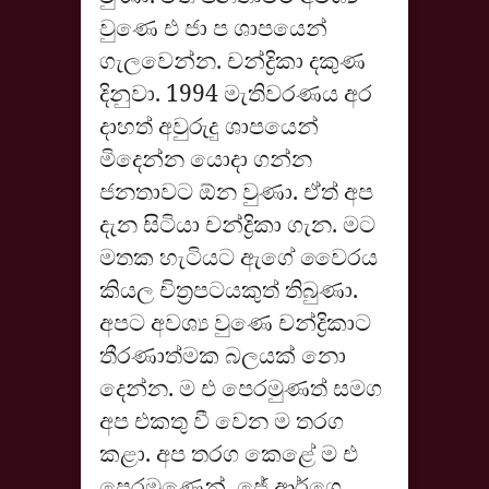
වුණෙ එ ජා ප ශාපයෙන්
ගැලවෙන්න. චන්ද්‍රිකා දකුණ
දිනුවා. 1994 මැතිවරණය අර
දාහත් අවුරුදු ශාපයෙන්
මිදෙන්න යොදා ගන්න
ජනතාවට ඕන වුණා. ඒත් අප
දැන සිටියා චන්ද්‍රිකා ගැන. මට
මතක හැටියට ඇගේ වෛරය
කියල චිත්‍රපටයකුත් තිබුණා.
අපට අවශ්‍ය වුණෙ චන්ද්‍රිකාට
තීරණාත්මක බලයක් නො
දෙන්න. ම එ පෙරමුණත් සමග
අප එකතු වී වෙන ම තරග
කළා. අප තරග කෙළේ ම එ
පෙරමුණෙන්. ජේ ආර්ගෙ