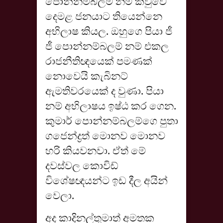
පොන්නම්බලම් නම් කිවුවෙ
දෙමළ ජනයාට තියෙන්නෙ
අභිලාෂ කියල. ඔහුගෙ පියා ජී
ජී පොන්නම්බලම් නම් එකල
රාජනීතිඥයෙක් පමණක්
නොවෙයි කැබිනට්
ඇමතිවරයෙක් ද වුණා. පියා
නම් අභිලාෂය ඉෂ්ඨ කර ගෙන.
කුමාර් පොන්නම්බලම්ගෙ පුතා
ගජෙන්ද්‍රත් මොනව මොනව
හරි කියවනවා. ඒත් මේ
දවස්වල කොවිඩ්
විශේෂඥයන්ට ඉඩ දීල අයින්
වෙලා.
අද කාදිනල්තුමාත් අමතක