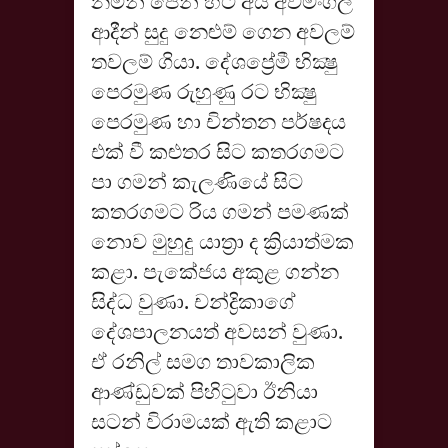
නමින් පෙනී හිටි අය අවමංගල
ආදීන් සුදු නෙළුම් ගෙන අවලම්
තවලම් ගියා. දේශප්‍රේමී භික්‍ෂු
පෙරමුණ රුහුණු රට භික්‍ෂු
පෙරමුණ හා චින්තන පර්ෂදය
එක් වී කළුතර සිට කතරගමට
පා ගමන් කැලණියේ සිට
කතරගමට රිය ගමන් පමණක්
නොව මුහුදු යාත්‍රා ද ක්‍රියාත්මක
කළා. පැකේජය අකුළ ගන්න
සිද්ධ වුණා. චන්ද්‍රිකාගේ
දේශපාලනයත් අවසන් වුණා.
ඒ රනිල් සමග තාවකාලික
ආණ්ඩුවක් පිහිටුවා ඊනියා
සටන් විරාමයක් ඇති කළාට