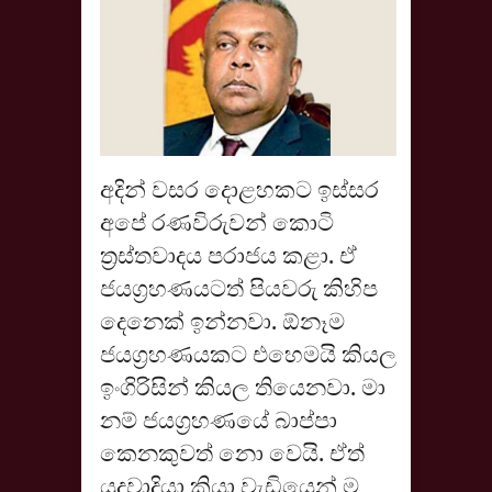
අදින් වසර දොළහකට ඉස්සර
අපේ රණවිරුවන් කොටි
ත්‍රස්තවාදය පරාජය කළා. ඒ
ජයග්‍රහණයටත් පියවරු කිහිප
දෙනෙක් ඉන්නවා. ඕනෑම
ජයග්‍රහණයකට එහෙමයි කියල
ඉංගිරිසින් කියල තියෙනවා. මා
නම් ජයග්‍රහණයේ බාප්පා
කෙනකුවත් නො වෙයි. ඒත්
යුදවාදියා කියා වැඩියෙන් ම