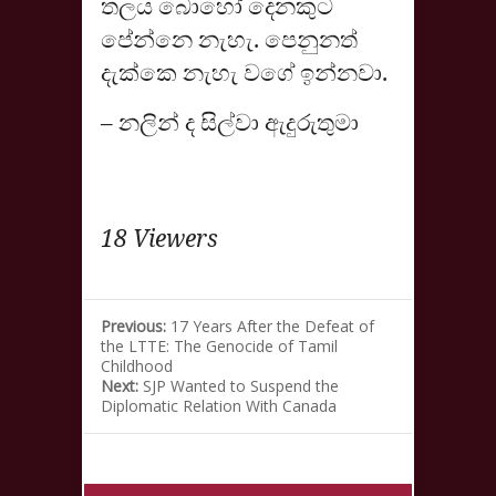
තලය බොහෝ දෙනකුට
පේන්නෙ නැහැ. පෙනුනත්
දැක්කෙ නැහැ වගේ ඉන්නවා.
– නලින් ද සිල්වා ඇදුරුතුමා
18 Viewers
Previous:
17 Years After the Defeat of
the LTTE: The Genocide of Tamil
Childhood
Next:
SJP Wanted to Suspend the
Diplomatic Relation With Canada