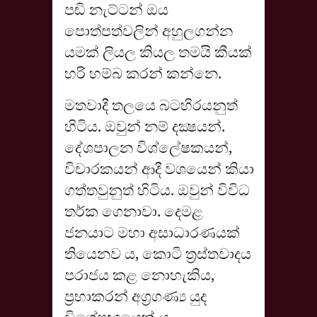
පඬි නැට්ටන් ඔය
පොත්පත්වලින් අහුලගන්න
යමක් ලියල කියල තමයි කීයක්
හරි හම්බ කරන් කන්නෙ.
මතවාදී තලයෙ බටහිරයනුත්
හිටිය. ඔවුන් නම් දක්‍ෂයන්.
දේශපාලන විශ්ලේෂකයන්,
විචාරකයන් ආදී වශයෙන් කියා
ගත්තවුනුත් හිටිය. ඔවුන් විවිධ
තර්ක ගෙනාවා. දෙමළ
ජනයාට මහා අසාධාරණයක්
තියෙනව ය, කොටි ත්‍රස්තවාදය
පරාජය කළ නොහැකිය,
ප්‍රභාකරන් අග්‍රගණ්‍ය යුද