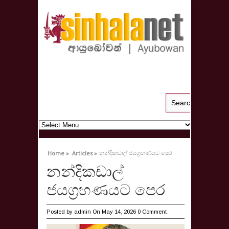
නන්දිකඩාල් ජයග්‍රහණයට පෙර
Home »
Articles »
නන්දිකඩාල්
ජයග්‍රහණයට පෙර
Posted by
admin
On May 14, 2026
0 Comment