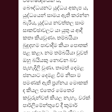
විශේෂඥයෙක් ය,
බෞද්ධයනට යුද්ධය අකැප ය,
යුද්ධයෙන් සාමය ඇති කරන්න
බැරිය, යුද්ධය නවත්තල සාම
සාකච්ඡාවලට යා යුතු ය ආදී
කතා කියවුණා. තම්බයියා
බුදුදහම පාවාදීම කියා පොතක්
පළ කළා. නම තම්බයියා වුවත්
ඔහු බයියකු නොවන බව
පැහැදිලි වුණා. තාමත් දෙමළ
ජනයාට දෙමළ වීම නිසා ම
පමණක් ඇති ප්‍රශ්නය මොකක්
ද කියල එතෙර මෙතෙර
කවුරුන්වත් කියල නැහැ. වරක්
පාර්ලිමේන්තුවේ දී කුමාර්