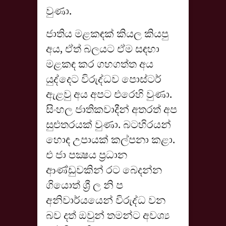
වුණා.
ජාතිය මළකඳක් කියල කියපු
අය, ඒත් බලයට ඒම සඳහා
මළකඳ කර ගහගත්ත අය
යුද්දෙට විරුද්ධව පොස්ටර්
ඇළවු අය අපට එරෙහි වුණා.
සිංහල ජාතිකවාදීන් අතරත් අප
සුළුතරයක් වුණා. බටහිරයන්
හොඳ උපායක් කල්පනා කළා.
එ ජා පක්‍ෂය ප්‍රධාන
ආණ්ඩුවකින් රට බෙදන්න
ගියොත් ශ්‍රී ල නි ප
අනිවාර්යයෙන් විරුද්ධ වන
බව දත් ඔවුන් තමන්ට අවශ්‍ය