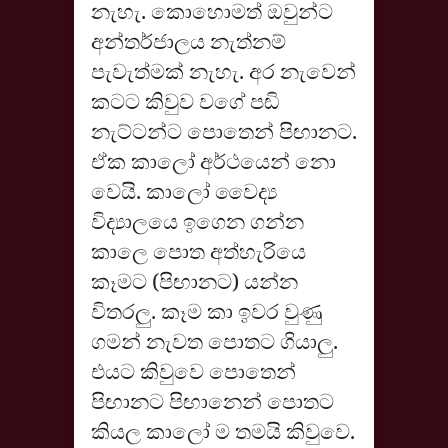
නැහැ. කොහොමත් ඔවුන්ට
අන්තර්ජාලය නැත්නම්
පැවැත්මක් නැහැ. අර නැවෙන්
කටට කිවුව වගේ පඬි
නැට්ටන්ට පොතෙන් පිඟානට.
ඒක කාලෝ අර්ථයෙන් නො
වෙයි. කාලෝ වෛද්‍ය
විද්‍යාලයෙ ඉගෙන ගන්න
කාලෙ පොත අත්හැරියෙ
කෑමට (පිඟානට) යන්න
විතරලු. කෑම කා ඉවර වුණු
ගමන් නැවත පොතට ගියාලු.
එයට කිවුවෙ පොතෙන්
පිඟානට පිඟානෙන් පොතට
කියල කාලෝ ම තමයි කිවුවෙ.