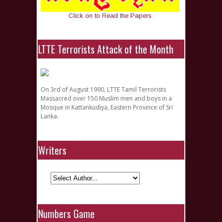
Click on to Read the Papers
LTTE Terrorists Attack of the Month
On 3rd of August 1990, LTTE Tamil Terrorists
Massacred over 150 Muslim men and boys in a
Mosque in Kattankudiya, Eastern Province of Sri
Lanka.
Writers
Numbers Game