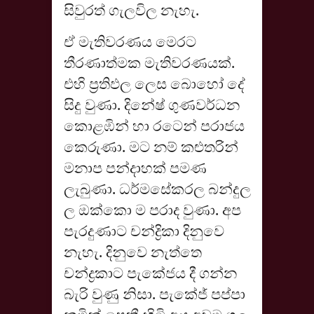
සිවුරත් ගැලවිල නැහැ.
ඒ මැතිවරණය මෙරට
තීරණාත්මක මැතිවරණයක්.
එහි ප්‍රතිඵල ලෙස බොහෝ දේ
සිදු වුණා. දිනේෂ් ගුණවර්ධන
කොළඹින් හා රටෙන් පරාජය
කෙරුණා. මට නම් කළුතරින්
මනාප පන්දාහක් පමණ
ලැබුණා. ධර්මසේකරල බන්දුල
ල ඔක්කො ම පරාද වුණා. අප
පැරදුණාට චන්ද්‍රිකා දිනුවෙ
නැහැ. දිනුවෙ නැත්තෙ
චන්ද්‍රකාට පැකේජය දී ගන්න
බැරි වුණු නිසා. පැකේජ් පප්පා