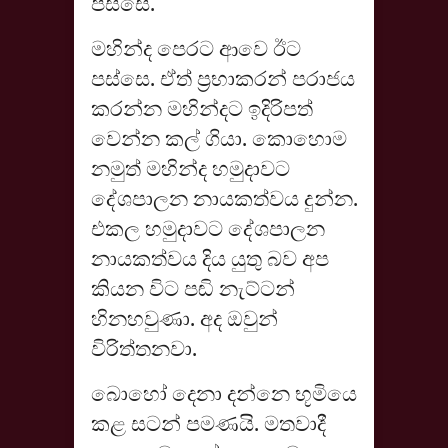
පස්සෙ.
මහින්ද පෙරට ආවෙ ඊට
පස්සෙ. ඒත් ප්‍රභාකරන් පරාජය
කරන්න මහින්දට ඉදිරිපත්
වෙන්න කල් ගියා. කොහොම
නමුත් මහින්ද හමුදාවට
දේශපාලන නායකත්වය දුන්න.
එකල හමුදාවට දේශපාලන
නායකත්වය දිය යුතු බව අප
කියන විට පඬි නැට්ටන්
හිනහවුණා. අද ඔවුන්
විරිත්තනවා.
බොහෝ දෙනා දන්නෙ භූමියෙ
කළ සටන් පමණයි. මතවාදී