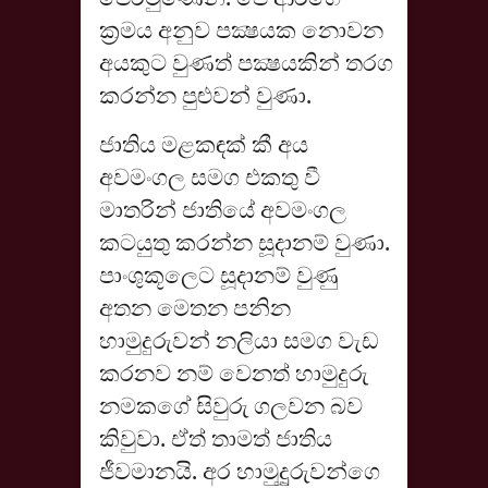
ක්‍රමය අනුව පක්‍ෂයක නොවන
අයකුට වුණත් පක්‍ෂයකින් තරග
කරන්න පුළුවන් වුණා.
ජාතිය මළකඳක් කී අය
අවමංගල සමග එකතු වී
මාතරින් ජාතියේ අවමංගල
කටයුතු කරන්න සූදානම් වුණා.
පාංශුකූලෙට සූදානම් වුණු
අතන මෙතන පනින
හාමුදුරුවන් නලියා සමග වැඩ
කරනව නම් වෙනත් හාමුදුරු
නමකගේ සිවුරු ගලවන බව
කිවුවා. ඒත් තාමත් ජාතිය
ජීවමානයි. අර හාමුදුූරුවන්ගෙ