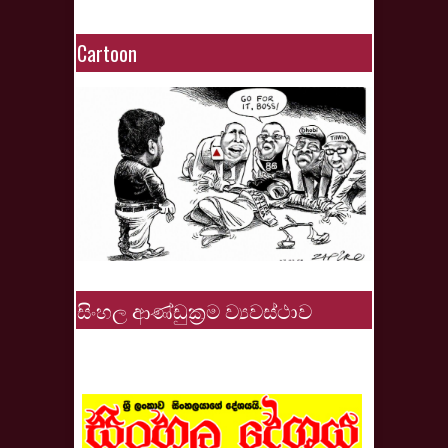
Cartoon
සිංහල ආණ්ඩුක්‍රම ව්‍යවස්ථාව