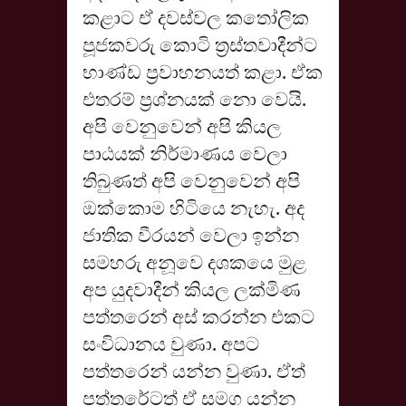
කළාට ඒ දවස්වල කතෝලික
පූජකවරු කොටි ත්‍රස්තවාදීන්ට
භාණ්ඩ ප්‍රවාහනයත් කළා. ඒක
එතරම් ප්‍රශ්නයක් නො වෙයි.
අපි වෙනුවෙන් අපි කියල
පාඨයක් නිර්මාණය වෙලා
තිබුණත් අපි වෙනුවෙන් අපි
ඔක්කොම හිටියෙ නැහැ. අද
ජාතික වීරයන් වෙලා ඉන්න
සමහරු අනූවෙ දශකයෙ මුළ
අප යුදවාදීන් කියල ලක්මිණ
පත්තරෙන් අස් කරන්න එකට
සංවිධානය වුණා. අපට
පත්තරෙන් යන්න වුණා. ඒත්
පත්තරේටත් ඒ සමග යන්න