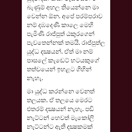
බැණුම් අහල තියෙන්නෙ මා
වෙන්න ඕන. අපේ පරම්පරාව
නම් දඹදෙණි කාලෙ මෙහි
පැමිණි රාජ්පුත් ඨකුරගෙන්
පැවතෙන්නක් තමයි. රාජ්පුත්ල
යුද්ධ දක්‍ෂයන්. ඒත් මා නම්
පාසලේ කැඩෙට් භටයකුගේ
තත්වයෙන් ඉහළට ගිහින්
නැහැ.
මා යුද්ධ කරන්නෙ වෙනත්
තලයක. ඒ තලයෙ මෙරට
එතරම් දක්‍ෂයන් නැහැ. පඬි
නැට්ටන් හෙවත් මැකෝලි
නැට්ටන්ට ඇති දක්‍ෂකමක්