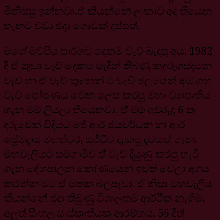
මිනිස්සු ඉන්නවා.ඒ කියන්නේ ලංකාව අද තියෙන
තැනට වඩා එදා ගොඩක් දුප්පත්.
මගේ මව්පිය පාර්ශව දෙකම වැව් බැඳපු අය. 1982
දී ඒ කුඩා වැව් දෙකම මැදින් තිබුණු කදුරුගස්දමන
වැව හා ඒ වැව් තුනෙන් ම වැඩි ජලයෙන් අඹ ගහ
වැව පෝෂණය වෙන ලෙස කරපු මහා ව්‍යාපෘතිය
ගැන මම ලියලා තියෙනවා. ඒ මම අවුරුදු 6 ක
දරුවෙක් විදියට ජේ ආර් ජයවර්ධන හා ආර්
ප්‍රේමදාස මහත්වරු සජීවීව දැකපු දවසක් ගැන.
මහවැලියට සමගාමිව ඒ වැව් දියුණු කරපු හැටි
ගැන දේශපාලන කෝණයෙන් ඉවත් වෙලා අගය
කරන්න මට ඒ මතක බලපෑවා. ඒ නිසා මහවැලිය
කියන්නේ එදා තිබුණු විශාලතම ආර්ථික නැගීම.
අලුත් සිංහල සංස්කෘතියක ආරම්භය. 56 දීත්