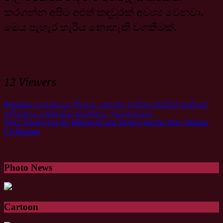
කරගන්න අපිට අළුත් කඳවුරක් අවශ්‍ය වෙනවා.
මෙය පැහැර හැරිය නොහැකි වගකීමක්.
12 Viewers
Previous:
භාෂණයේ නිදහස, තනතුරු භාවිතා කරමින් ජාතියක
අභිමානය භක්ෂණය කරන්නට ඉඩනොදෙමු.
Next:
Destroying the Mahaweli and Destroying the New Sinhala
Civilization
Photo News
Cartoon