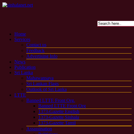
Home
Services
Contact us
Feedback
Advertising Info
News
Publication
Sri Lanka
Mahawansaya
Sri Lankan Flags
Outlook of Sri Lanka
LTTE
Banned LTTE Front Org.
Banned LTTE Front Org
1373-Gazette English
1373-Gazette Sinhala
1373-Gazette Tamil
Assassination