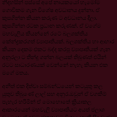
නිදහසින් පස්සේ අපේ නායකයෝ හැමෝම
ගොවිකම ගැන විශේෂ අවධානය දුන්නා. ඒ
කුසගින්න කියන කරුණ ට අවධානය දීලා.
කුසගින්න රටක ප්‍රධාන කරුණක්. ඒ වගේම
මහවැලිය කියන්නේ රටේ බලශක්තිය
කේන්ද්‍රකරගත් ව්‍යාපෘතියක්. බලශක්තිය හා ආහාර
කියන දෙකම එකට බද්ද කරපු ව්‍යාපෘතියක් ගැන
අනුරලා ට තීන්දු ගන්න බලයක් තිබුණත් එයින්
රටට සාධාරණයක් වෙන්නේ නැහැ කියන එක
මගේ මතය.
අනිත් එක දිත්වා සම්බන්ධයෙන් කටයුතු කල
යුතුව තිබුණේ ලාල් සහ අනුර.ඔවුන් ඒ වගකීම්
පැහැර හරිමින් ඒ මොහොතේ ක්‍රියාකල
ආකාරයෙන් මහවැලි ව්‍යාපෘතියට අයත් ජලාශ