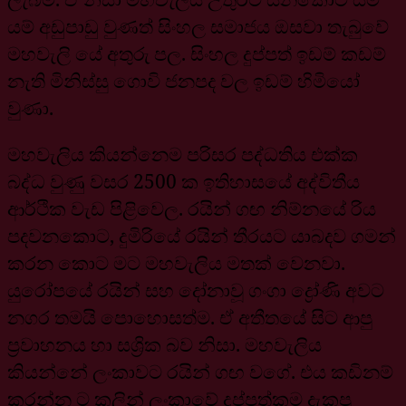
යම් අඩුපාඩු වුණත් සිංහල සමාජය ඔසවා තැබුවේ
මහවැලි යේ අතුරු පල. සිංහල දුප්පත් ඉඩම් කඩම්
නැති මිනිස්සු ගොවි ජනපද වල ඉඩම් හිමියෝ
වුණා.
මහවැලිය කියන්නෙම පරිසර පද්ධතිය එක්ක
බද්ධ වුණු වසර 2500 ක ඉතිහාසයේ අද්විතීය
ආර්ථික වැඩ පිළිවෙල. රයින් ගඟ නිම්නයේ රිය
පදවනකොට, දුමිරියේ රයින් තීරයට යාබදව ගමන්
කරන කොට මට මහවැලිය මතක් වෙනවා.
යුරෝපයේ රයින් සහ දෝනාවූ ගංගා ද්‍රෝණි අවට
නගර තමයි පොහොසත්ම. ඒ අතීතයේ සිට ආපු
ප්‍රවාහනය හා සශ්‍රික බව නිසා. මහවැලිය
කියන්නේ ලංකාවට රයින් ගඟ වගේ. එය කඩිනම්
කරන්න ට කලින් ලංකාවේ දුප්පත්කම දැකපු