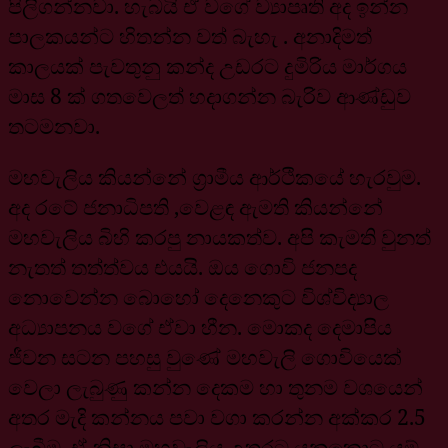
පිලිගන්නවා. හැබයි ඒ වගේ ව්‍යාපෘති අද ඉන්න
පාලකයන්ට හිතන්න වත් බැහැ . අනාදිමත්
කාලයක් පැවතුනු කන්ද උඩරට දුමිරිය මාර්ගය
මාස 8 ක් ගතවෙලත් හදාගන්න බැරිව ආණ්ඩුව
තටමනවා.
මහවැලිය කියන්නේ ග්‍රාමීය ආර්ථිකයේ හැරවුම.
අද රටේ ජනාධිපති ,වෙළඳ ඇමති කියන්නේ
මහවැලිය බිහි කරපු නායකත්ව. අපි කැමති වුනත්
නැතත් තත්ත්වය එයයි. ඔය ගොවි ජනපද
නොවෙන්න බොහෝ දෙනෙකුට විශ්විද්‍යාල
අධ්‍යාපනය වගේ ඒවා හීන. මොකද දෙමාපිය
ජීවන සටන පහසු වුණේ මහවැලි ගොවියෙක්
වෙලා ලැබුණු කන්න දෙකම හා තුනම වශයෙන්
අතර මැදි කන්නය පවා වගා කරන්න අක්කර 2.5
ලැබීම. ඒ නිසා මහවැලිය උතුරට යනකොට යම්