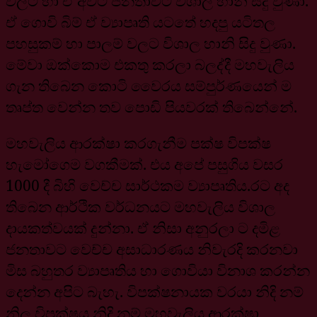
වලට හා ඒ අවට ජනතාවට විශාල හානි සිදු වුණා.
ඒ ගොවි බිම් ඒ ව්‍යාපෘති යටතේ හදපු යටිතල
පහසුකම් හා පාලම් වලට විශාල හානි සිදු වුණා.
මේවා ඔක්කොම එකතු කරලා බලද්දී මහවැලිය
ගැන තිබෙන කොටි වෛරය සම්පුර්ණයෙන් ම
තෘප්ත වෙන්න තව පොඩි පියවරක් තිබෙන්නේ.
මහවැලිය ආරක්ෂා කරගැනීම පක්ෂ විපක්ෂ
හැමෝගෙම වගකීමක්. එය අපේ පසුගිය වසර
1000 දී බිහි වෙච්ච සාර්ථකම ව්‍යාපෘතිය.රට අද
තිබෙන ආර්ථික වර්ධනයට මහවැලිය විශාල
දායකත්වයක් දුන්නා. ඒ නිසා අනුරලා ට දමිළ
ජනතාවට වෙච්ච අසාධාරණය නිවැරදි කරනවා
මිස බහුතර ව්‍යාපෘතිය හා ගොවියා විනාශ කරන්න
දෙන්න අපිට බැහැ. විපක්ෂනායක වරයා නිදි නම්
නිල විපක්ෂය නිදි නම් මහවැලිය ආරක්ෂා