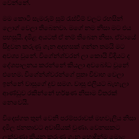
වෙන්නේ.
මම කොටි සැමරුම් සූම් රැස්වීම් වලට රහසින්
ලොග් වෙලා තිබෙනවා. මගේ නම නිසා මට එය
පහසුයි. දමිළ අයටත් ඒ නම් තිබෙන නිසා. ඒවායේ
සිදුවන කරුණු ගැන අදහසක් ගන්න තමයි මට
අවශ්‍ය වුනේ. විගේන්ශ්වරන් ලා කොයි විදියට ද
දේශපාලනය කරන්නේ කියලා අවබෝධ වුනේ
එහෙම. විගේන්ශ්වරන්ගේ පුතා විවාහ වෙලා
ඉන්නේ වාසුගේ දුව සමග. වාසු එලියට බැහැලා
ආණ්ඩුව රකින්නේ හර්ෂණ නිසාම විතරක්
නෙවෙයි.
විදෙස්ගත තුන් වෙනි පරම්පරාවත් මහවැලිය නිසා
දමිල ජනතාවට අවාසියක් වුණා. වෙනසකට
ලක්වුණා කියන කරුණ ගැන හොඳින්ම මොළ