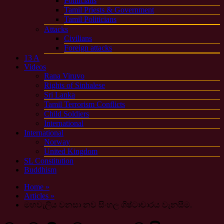
Politicians
Tamil Priests & Government
Tamil Politicians
Attacks
Civilians
Foreign attacks
13 A
Videos
Rana Viruvo
Rights of Sinhalese
Sri Lanka
Tamil Terrorism Conflicts
Child Soldiers
International
International
Norway
United Kingdom
SL Constitution
Buddhism
Home »
Articles »
මහවැලිය වනසා නව සිංහල ශිෂ්ටාචාරය වැනසීම.