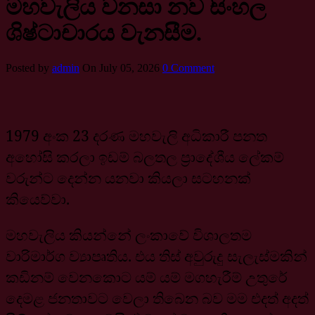
මහවැලිය වනසා නව සිංහල
ශිෂ්ටාචාරය වැනසීම.
Posted by
admin
On July 05, 2026
0 Comment
1979 අංක 23 දරණ මහවැලි අධිකාරී පනත
අහෝසි කරලා ඉඩම් බලතල ප්‍රාදේශීය ලේකම්
වරුන්ට දෙන්න යනවා කියලා සටහනක්
කියෙව්වා.
මහවැලිය කියන්නේ ලංකාවේ විශාලතම
වාරිමාර්ග ව්‍යාපෘතිය. එය තිස් අවුරුදු සැලැස්මකින්
කඩිනම් වෙනකොට යම් යම් මගහැරීම් උතුරේ
දෙමළ ජනතාවට වෙලා තිබෙන බව මම එදත් අදත්