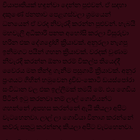
වියාපෘතියක් හඳුන්වා දෙන්න පුළුවන්. ඒ සඳහා
දකුණේ ජනතාව පෙළගස්වලා ශ්‍රමයෙන්
ධනයෙන් ඒ වරද නිවැරදි කරන්න පුළුවන්. හැබයි
මහවැලි අධිකාරි පනත අහෝසි කරලා විසුරුවා
හරින එක දේශද්‍රෝහී ක්‍රියාවක්. අනුරලා නැගපු
ඉනිමගට පයින් ගහන ක්‍රියාවක්. වරදක් වුණාම
නිවැරදි කරන්න ඕනා තරම් විකල්ප තියෙද්දී
වෛරය මත තීන්දු ගැනීම පසුගාමී ක්‍රියාවක්. අනුර
ප්‍රංශයට ගිහින් හමුවෙන ද්‍රවිඩ-කොටි ඩයස්පෝරා
සංවිධාන වල එක ඉල්ලීමක් තමයි මේ. එය ගෙඩිය
පිටින් ඉටු කරනවා නම් ලාල් ගොවියන්ට
ගහන්නේ ,අපහස කරන්නේ ඇයි කියලා අපිට
වැටහෙනවා. ලාල් ලා ගොවියා විනාශ කරන්නේ
කව්රු සතුටු කරන්නද කියලා අපිට වැටහෙනවා.