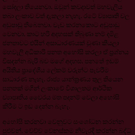
සෝදලා තියෙනවා. ඔවුන් කවදාවත් මහවැලිය
තබා ලංකාව වත් දැකලා නැහැ. රටේ ව්‍යාපෘති වල
අඩුපාඩු තිබෙනවා. වැඩ කරනකොට අඩුපාඩු
වෙනවා. කාට හරි අදහසක් තිබුණා නම් දමිළ
ජනතාවට එයින් අසාධාරණයක් වුණා කියලා
මහවැලි අධිකාරි පනත අහෝසි කරලා ඒ ප්‍රශ්නය
විසදන්න බැරි බව මගේ අදහස. පනතේ ඉඩම්
අයිතිය ප්‍රාදේශීය ලේකම් වරුන්ට පැවරීම
සාධාරණ නැහැ. රාජ්‍ය යාන්ත්‍රණය තුල තියෙන
පනතක් මගින් ලංකාවේ විශාලතම ආර්ථික
ව්‍යාපෘතිය වෛරය මත පදනම් වෙලා අහෝසි
කිරීම ට ඉඩ දෙන්න බැහැ.
අහෝසි කරනවා වෙනුවට සංශෝධන කරන්න
පුළුවන්. වෙච්ච වෙනස්කම නිවැරදි කරන්න බද්ධ