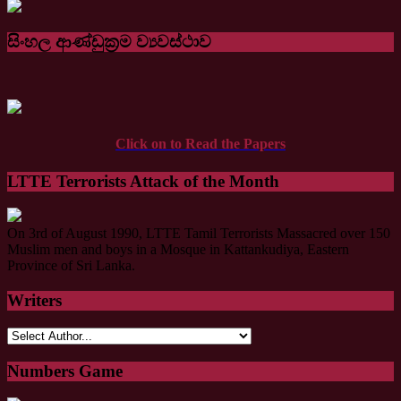
සිංහල ආණ්ඩුක්‍රම ව්‍යවස්ථාව
Click on to Read the Papers
LTTE Terrorists Attack of the Month
On 3rd of August 1990, LTTE Tamil Terrorists Massacred over 150
Muslim men and boys in a Mosque in Kattankudiya, Eastern
Province of Sri Lanka.
Writers
Numbers Game