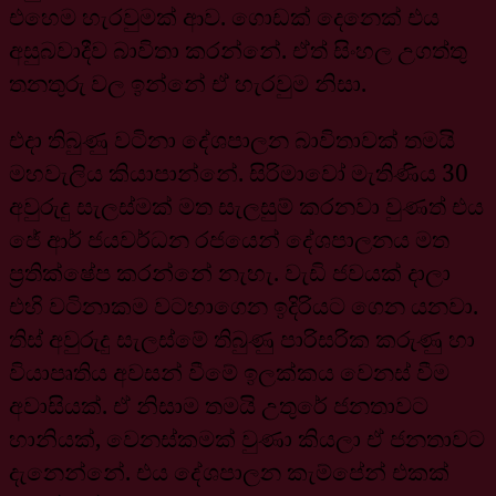
එහෙම හැරවුමක් ආව. ගොඩක් දෙනෙක් එය
අසුබවාදීව බාවිතා කරන්නේ. ඒත් සිංහල උගත්තු
තනතුරු වල ඉන්නේ ඒ හැරවුම නිසා.
එදා තිබුණු වටිනා දේශපාලන බාවිතාවක් තමයි
මහවැලිය කියාපාන්නේ. සිරිමාවෝ මැතිණිය 30
අවුරුදු සැලස්මක් මත සැලසුම් කරනවා වුණත් එය
ජේ ආර් ජයවර්ධන රජයෙන් දේශපාලනය මත
ප්‍රතික්ෂේප කරන්නේ නැහැ. වැඩි ජවයක් දාලා
එහි වටිනාකම වටහාගෙන ඉදිරියට ගෙන යනවා.
තිස් අවුරුදු සැලස්මේ තිබුණු පාරිසරික කරුණු හා
වියාපෘතිය අවසන් වීමේ ඉලක්කය වෙනස් වීම
අවාසියක්. ඒ නිසාම තමයි උතුරේ ජනතාවට
හානියක්, වෙනස්කමක් වුණා කියලා ඒ ජනතාවට
දැනෙන්නේ. එය දේශපාලන කැම්පේන් එකක්