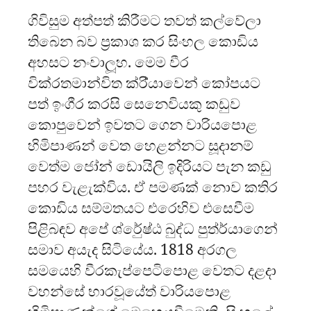
ගිවිසුම අත්පත් කිරීමට තවත් කල්වේලා
තිබෙන බව ප්‍රකාශ කර සිංහල කොඩිය
අහසට නංවාලූහ. මෙම වීර
වික්රතමාන්විත ක්රි්යාවෙන් කෝපයට
පත් ඉංගීර කරසි සෙනෙවියකු කඩුව
කොපුවෙන් ඉවතට ගෙන වාරියපොළ
හිමිපාණන් වෙත හෙළන්නට සූදානම්
වෙත්ම ජෝන් ඩොයිලි ඉදිරියට පැන කඩු
පහර වැළැක්විය. ඒ පමණක් නොව කතිර
කොඩිය සම්මතයට එරෙහිව එසෙවීම
පිළිබඳව අපේ ශ්රේුෂ්ඨ බුද්ධ පුත්ර්යාගෙන්
සමාව අයැද සිටියේය. 1818 අරගල
සමයෙහි වීරකැප්පෙටිපොළ වෙතට දළදා
වහන්සේ භාරවූයේත් වාරියපොළ