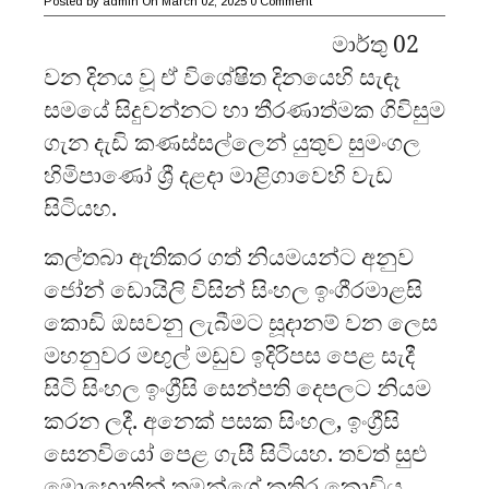
Posted by
admin
On March 02, 2025
0 Comment
මාර්තු 02
වන දිනය වූ ඒ විශේෂිත දිනයෙහි සැඳෑ
සමයේ සිදුවන්නට හා තීරණාත්මක ගිවිසුම
ගැන දැඩි කණස්සල්ලෙන් යුතුව සුමංගල
හිමිපාණෝ ශ්‍රී දළදා මාළිගාවෙහි වැඩ
සිටියහ.
කල්තබා ඇතිකර ගත් නියමයන්ට අනුව
ජෝන් ඩොයිලි විසින් සිංහල ඉංගීරමාළසි
කොඩි ඔසවනු ලැබීමට සූදානම් වන ලෙස
මහනුවර මඟුල් මඩුව ඉදිරිපස පෙළ සැදී
සිටි සිංහල ඉංග්‍රීසි සෙන්පති දෙපලට නියම
කරන ලදී. අනෙක් පසක සිංහල, ඉංග්‍රීසි
සෙනවියෝ පෙළ ගැසී සිටියහ. තවත් සුළු
මොහොතින් තමන්ගේ කතිර කොඩිය