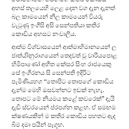
අහස් තලයෙහි ලෙළ දෙන වග දැන දැනත්
බල කාමයෙන් නිල කාමයෙන් වියරු
වැටුණු ඉංගීසි අසි සෙන්පතියා කතිර
කොඩිය අහසට නංවාලීය.
ආත්ම විශ්වාසයෙන් ආත්මාභිමානයෙන් ල
ජාත්යාිනුරාගයෙන් තෙදවත් වූ වාරියපොළ
හිමිපාණෝ අභීත කේසර සිංහ රාජයෙකු
සේ ඉංගීරනය සි සෙන්පති ඉදිරිට
පැමිණියහග ‘‘තොපිට තොපගේ කොඩිය
දැන්ම මෙහි ඔසවන්නට ඉඩක් නැහැ.
තොපට මේ නියමය කළේ කවරෙක්” දැයි
දැඩි ස්වරයෙන් ප්රපශ්න කළහ. ඒ සමඟම
ක්ෂණයකින් ම කතිර කොඩිය පහතට ඇද
බිම දමා පයින් පෑගූහ.