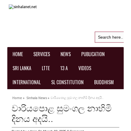
HOME
SERVICES
NEWS
PUBLICATION
SRI LANKA
LTTE
13 A
VIDEOS
INTERNATIONAL
SL CONSTITUTION
BUDDHISM
වාරියපොළ සුමංගල නාහිමි දිනය අදයි..
Home »
Sinhala News »
වාරියපොළ සුමංගල නාහිමි
දිනය අදයි..