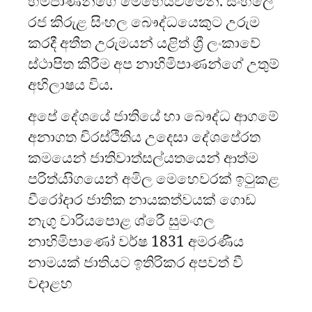
හිමිපාණන්ගේ මෙහෙයවීමෙනි. සිංහලේ
රජ කිරුළ සිංහල බෞද්ධයෙකුට උරුම
කරදී අතීත උරුමයන් යළිත් ශ්‍රී ලංකාවේ
ස්ථාපිත කිරීම අප නාහිමිපාණන්ගේ උතුම්
අභිලාෂය විය.
අපේ දේශයේ ජාතියේ හා බෞද්ධ ආගමේ
අනාගත චිරස්ථිතිය උදෙසා දේශපේරත
කමයෙන් ජාතිවාත්සල්යතයෙන් ආත්ම
පරිත්යාිගයෙන් අමිල මෙහෙවරක් ඉටුකළ
වීරෝදාර ජාතික නායකත්වයක් ගොඩ
නැගු වාරියපොළ ශ්රීෙ සුමංගල
නාහිමිපාණෝ වර්ෂ 1831 අමරණීය
නාමයක් ජාතියට ඉතිරිකර අපවත් වී
වදාළහ