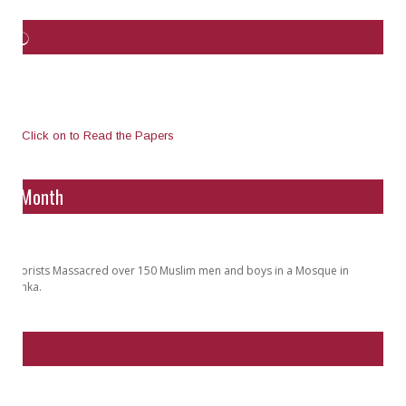
්ථාව
Click on to Read the Papers
the Month
 Terrorists Massacred over 150 Muslim men and boys in a Mosque in
ri Lanka.