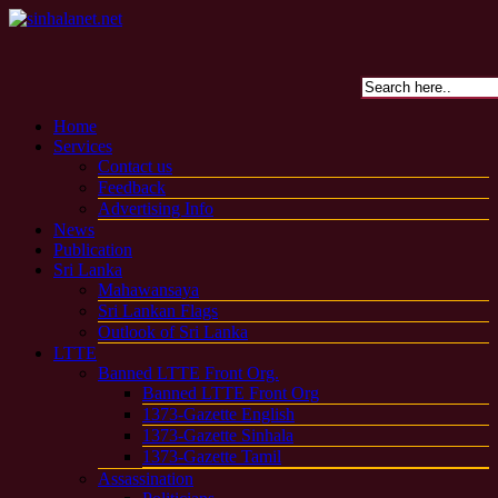
Home
Services
Contact us
Feedback
Advertising Info
News
Publication
Sri Lanka
Mahawansaya
Sri Lankan Flags
Outlook of Sri Lanka
LTTE
Banned LTTE Front Org.
Banned LTTE Front Org
1373-Gazette English
1373-Gazette Sinhala
1373-Gazette Tamil
Assassination