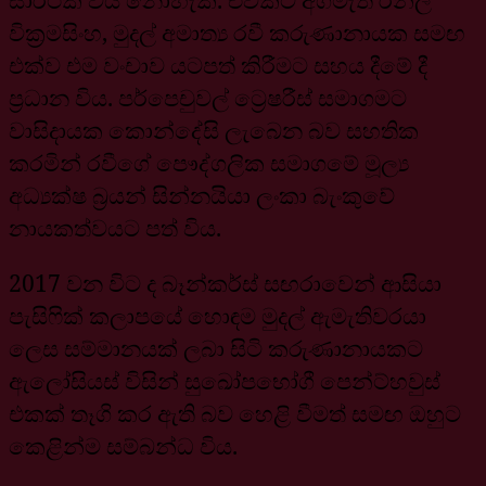
වික්‍රමසිංහ, මුදල් අමාත්‍ය රවී කරුණානායක සමඟ
එක්ව එම වංචාව යටපත් කිරීමට සහය දීමේ දී
ප්‍රධාන විය. පර්පෙචුවල් ට්‍රෙෂරීස් සමාගමට
වාසිදායක කොන්දේසි ලැබෙන බව සහතික
කරමින් රවීගේ පෞද්ගලික සමාගමේ මූල්‍ය
අධ්‍යක්ෂ බ්‍රයන් සින්නයියා ලංකා බැංකුවේ
නායකත්වයට පත් විය.
2017 වන විට ද බෑන්කර්ස් සඟරාවෙන් ආසියා
පැසිෆික් කලාපයේ හොඳම මුදල් ඇමැතිවරයා
ලෙස සම්මානයක් ලබා සිටි කරුණානායකට
ඇලෝසියස් විසින් සුඛෝපභෝගී පෙන්ට්හවුස්
එකක් තෑගි කර ඇති බව හෙළි වීමත් සමඟ ඔහුට
කෙළින්ම සම්බන්ධ විය.