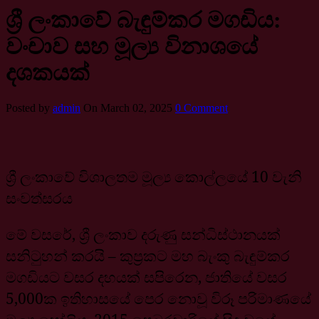
ශ්‍රී ලංකාවේ බැඳුම්කර මගඩිය:
වංචාව සහ මූල්‍ය විනාශයේ
දශකයක්
Posted by
admin
On March 02, 2025
0 Comment
ශ්‍රී ලංකාවේ විශාලතම මූල්‍ය කොල්ලයේ 10 වැනි
සංවත්සරය
මේ වසරේ, ශ්‍රී ලංකාව දරුණු සන්ධිස්ථානයක්
සනිටුහන් කරයි – කුප්‍රකට මහ බැංකු බැඳුම්කර
මගඩියට වසර දහයක් සපිරෙන, ජාතියේ වසර
5,000ක ඉතිහාසයේ පෙර නොවූ විරූ පරිමාණයේ