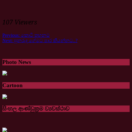
107 Viewers
Previous:
කොටි තහනම
Next:
පුනරුද ගේමට පාර කියන්නට..?
Photo News
Cartoon
සිංහල ආණ්ඩුක්‍රම ව්‍යවස්ථාව