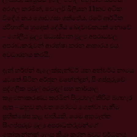
අරගල කරමින්, ඩොලර් බිලියන 11කට අධික
විදේශ නය ගොඩගසා ගත්තේය. රටේ ආර්ථික
පරිහානිය හුදෙක් දේශීය ඛේදවාචකයක් නොවේ
– ගෝලීය මූල්‍ය මධ්‍යස්ථාන මූල්‍ය අපරාධවල
අපරාධකරුවන් ආරක්ෂා කරන ආකාරය එය
අවධාරනය කරයි.
දැන් හර්ජන් ඇලෙක්සැන්ඩර් යන අන්වර්ථ නාමය
යටතේ සිටින අර්ජුන මහේන්ද්‍රන්, සිංගප්පූරුවේ
පුද්ගලික පවුල් අරමුදල් සහ කාර්යාල
කළමනාකරණය කරමින් පිටුවහල් කිරීම මගහැර
ඇත – ඔහුව නැවත මෙරටට ගෙන්වා ගැනීම
ප්‍රතික්ෂේප කළ ජාතියකි. මෙම අකමැත්ත
සිංගප්පූරුව මූල්‍ය අපරාධකරුවන්ගේ
තෝතැන්නක් ලෙස ක්‍රියා කරන බවට වර්ධනය