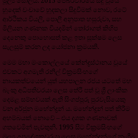
මූල්‍ය සෝලිය. 2015 පෙබරවාරියේ සිදු වූයේ
හුදෙක් වංචාවේ හුදකලා සිදුවීමක් නොව, රටේ
ආර්ථිකය වියලි, පොලී අනුපාත හසුරුවා, සහ
මිලියන ගණනක වියදමින් තෝරාගත් කිහිප
දෙනෙකු පොහොසත් කළ ඉතා සූක්ෂම ලෙස
සැලසුම් කරන ලද යෝජනා ක්‍රමයකි.
මෙම මහා මංකොල්ලයේ කේන්ද්‍රස්ථානය වූයේ
එවකට අගමැති රනිල් වික්‍රමසිංහගේ
නායකත්වයෙන් යුත් යහපාලන රජය යටතේ මහ
බැංකු අධිපතිවරයා ලෙස තේරී පත් වූ ශ්‍රී ලාංකික
දෙමළ සම්භවයක් ඇති සිංගප්පූරු පුරවැසියෙකු
වන අර්ජුන මහේන්ද්‍රන් ය. මහේන්ද්‍රන් පත් කිරීම
අහම්බයක් නොවේ – එය දශක ගණනාවක්
ගතවෙමින් පැවතුනි. 1995 සිට වික්‍රමසිංහගේ
මූල්‍ය උපදේශකවරයා ලෙස මහේන්ද්‍රන්ගේ නැගීම