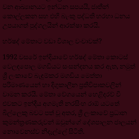
වන ආඛ්‍යානයට ඉන්ධන සපයයි, ජාතීන්
කොල්ලකන සහ එහි බැංකු පද්ධති හරහා ධනය
උපයාගත් පුද්ගලයින් ආරක්ෂා කරයි.
හර්ෂද් මේතාට වඩා විශාල වංචාවක්?
1992 වසරේ ඉන්දියාවේ හර්ෂද් මේතා කොටස්
වෙලඳපොල මගඩියට සංසන්දනය කර ඇත, නමුත්
ශ්‍රී ලංකාවේ බැඳුම්කර මගඩිය මෙත්තා
පරිමාණයෙන් හා දිගුකාලීන ප්‍රතිවිපාකවලින්
වාමන කරයි. මේතා වේගයෙන් හෙළිදරව් වී
එවකට ඉන්දීය අගමැති නරසිංහ රාඕ යටතේ
බිල්ලෙකු බවට පත් වූ අතර, ශ්‍රී ලංකාවේ ප්‍රධාන
කුමන්ත්‍රණකරුවන් ඔවුන්ගේ දේශපාලන ජාලයන්
නොවෙනස්ව නිදැල්ලේ සිටිති.