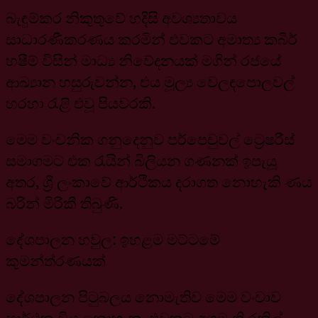
බැඳුම්කර නිකුතුවේ හදිසි අවශ්‍යතාවය
සාධාරණීකරණය කරමින් එවකට අමාත්‍ය කබීර්
හෂීම් විසින් මාධ්‍ය නිවේදනයක් මගින් රජයේ
ආඛ්‍යාන හසුරුවන්න, එය මූල්‍ය වෙලඳපොලවල්
හරහා රැළි එවූ පියවරකි.
මෙම වංචනික ගනුදෙනුව පර්පෙචුවල් ට්‍රෙෂරීස්
සමාගමට එක රැයින් බිලියන ගණනක් ඉපැයූ
අතර, ශ්‍රී ලංකාවේ ආර්ථිකය දරාගත නොහැකි ණය
බරින් මිරිකී තිබුණි.
දේශපාලන හවුල: ඉහළම මට්ටමේ
කුමන්ත්රණයක්
දේශපාලන පිටුබලය නොමැතිව මෙම වංචාව
සාර්ථක විය නොහැක. එවකට අගමැති රනිල්