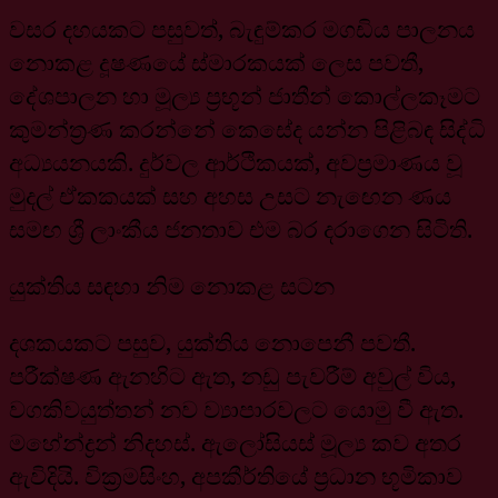
වසර දහයකට පසුවත්, බැඳුම්කර මගඩිය පාලනය
නොකළ දූෂණයේ ස්මාරකයක් ලෙස පවතී,
දේශපාලන හා මූල්‍ය ප්‍රභූන් ජාතීන් කොල්ලකෑමට
කුමන්ත්‍රණ කරන්නේ කෙසේද යන්න පිළිබඳ සිද්ධි
අධ්‍යයනයකි. දුර්වල ආර්ථිකයක්, අවප්‍රමාණය වූ
මුදල් ඒකකයක් සහ අහස උසට නැඟෙන ණය
සමඟ ශ්‍රී ලාංකීය ජනතාව එම බර දරාගෙන සිටිති.
යුක්තිය සඳහා නිම නොකළ සටන
දශකයකට පසුව, යුක්තිය නොපෙනී පවතී.
පරීක්ෂණ ඇනහිට ඇත, නඩු පැවරීම් අවුල් විය,
වගකිවයුත්තන් නව ව්‍යාපාරවලට යොමු වී ඇත.
මහේන්ද්‍රන් නිදහස්. ඇලෝසියස් මූල්‍ය කව අතර
ඇවිදියි. වික්‍රමසිංහ, අපකීර්තියේ ප්‍රධාන භූමිකාව