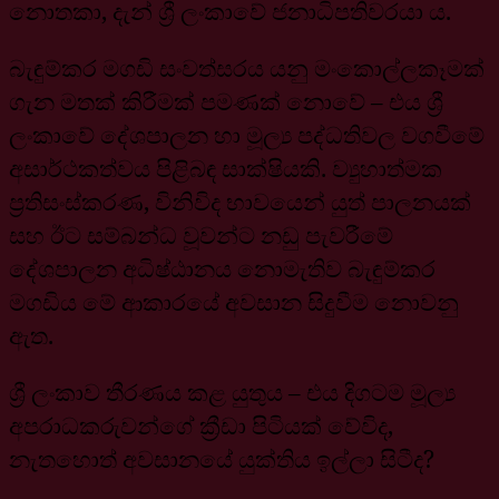
නොතකා, දැන් ශ්‍රී ලංකාවේ ජනාධිපතිවරයා ය.
බැඳුම්කර මගඩි සංවත්සරය යනු මංකොල්ලකෑමක්
ගැන මතක් කිරීමක් පමණක් නොවේ – එය ශ්‍රී
ලංකාවේ දේශපාලන හා මූල්‍ය පද්ධතිවල වගවීමේ
අසාර්ථකත්වය පිළිබඳ සාක්ෂියකි. ව්‍යුහාත්මක
ප්‍රතිසංස්කරණ, විනිවිද භාවයෙන් යුත් පාලනයක්
සහ ඊට සම්බන්ධ වූවන්ට නඩු පැවරීමේ
දේශපාලන අධිෂ්ඨානය නොමැතිව බැඳුම්කර
මගඩිය මේ ආකාරයේ අවසාන සිදුවීම නොවනු
ඇත.
ශ්‍රී ලංකාව තීරණය කළ යුතුය – එය දිගටම මූල්‍ය
අපරාධකරුවන්ගේ ක්‍රීඩා පිටියක් වේවිද,
නැතහොත් අවසානයේ යුක්තිය ඉල්ලා සිටීද?