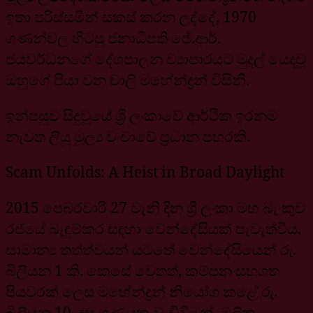
ඉතා පරිස්සමින් සකස් කරන ලද්දේ, 1970
ගණන්වල හිටපු ජනාධිපති ජේ.ආර්.
ජයවර්ධනගේ දේශපාලන ව්‍යාපාරයට මුදල් යෙදවූ
ඔහුගේ පියා වන චාලි මහේන්ද්‍රන් විසිනි.
ඉන්පසුව සිදුවූයේ ශ්‍රී ලංකාවේ ආර්ථික ඉරනම
නැවත ලියූ මූල්‍ය වංචාවේ ප්‍රධාන පහරකි.
Scam Unfolds: A Heist in Broad Daylight
2015 පෙබරවාරි 27 වැනි දින ශ්‍රී ලංකා මහ බැංකුව
රජයේ බැඳුම්කර සඳහා වෙන්දේසියක් පැවැත්වීය.
සාමාන්‍ය තත්ත්වයන් යටතේ වෙන්දේසියෙන් රු.
බිලියන 1 කි. කෙසේ වෙතත්, කම්පන සහගත
පියවරක් ලෙස මහේන්ද්‍රන් නියෝග කළේ රු.
බිලියන 10, දස ගුණයක වැඩිවීමක්. මූලික