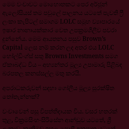
මෙම වංචාවට මොහොතකට පෙර අර්ජුන්
ඇලෝසියස් තම පවුලේ පාලනය යටතේ පැවති ෆ්‍රී
ලංකා කැපිටල් සමාගම LOLC සමූහ ව්‍යාපාරයේ
ඉෂාර නානායක්කාර වෙත උපක්‍රමශීලීව පවරා
දුන්නේය. මෙම ආයතනය පසුව Brown’s
Capital ලෙස නම් කරන ලද අතර එය LOLC
හෝල්ඩිංග්ස් සතු Browns Investments සමග
ඒකාබද්ධ විය – අභ්‍යන්තර මූල්‍ය උපාමාරු පිළිබඳ
බරපතල කනස්සල්ල මතු කරයි.
අපරාධකරුවන් සඳහා ගෝලීය මූල්‍ය සුරක්ෂිත
තෝතැන්නක්?
වංචාවෙන් පසු විපත්තිදායක විය. වසර හතරක්
තුළ, වික්‍රමසිංහ-සිරිසේන ආන්ඩුව යටතේ, ශ්‍රී
ලංකාව, කෘත්‍රිමව ඉහල පොලී අනුපාත යටතේ