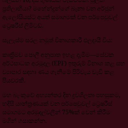
ප්‍රතිලාභියා? මහේන්ද්‍රන්ගේ බෑනා වන අර්ජුන්
ඇලෝසියස්ට අයත් සමාගමක් වන පර්පෙචුවල්
ට්‍රෙෂරීස් ලිමිටඩ්.
සැලැස්ම සරල නමුත් විනාශකාරී ඵලදායී විය:
කෘත්‍රිමව පොලී අනුපාත ඉහළ දැමීම—සේවක
අර්ථසාධක අරමුදල (EPF) ඉතුරුම් විනාශ කළ සහ
ව්‍යාපාර සඳහා ණය ගැනීමේ පිරිවැය වැඩි කළ
පියවරකි.
මහ බැංකුවේ අභ්‍යන්තර දින ද්‍රවශීලතා පහසුකම,
හදිසි යාන්ත්‍රණයක් වන පර්පෙචුවල් ට්‍රෙෂරීස්
සමාගමට අරමුදල්වලින් 75%ක් වෙන් කිරීම
මගින් ගසාකන්න.