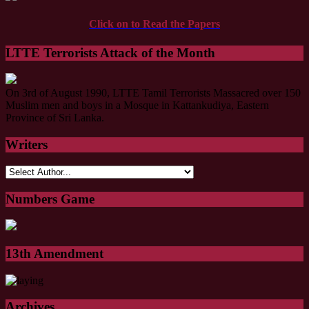
Click on to Read the Papers
LTTE Terrorists Attack of the Month
On 3rd of August 1990, LTTE Tamil Terrorists Massacred over 150
Muslim men and boys in a Mosque in Kattankudiya, Eastern
Province of Sri Lanka.
Writers
Numbers Game
13th Amendment
Archives