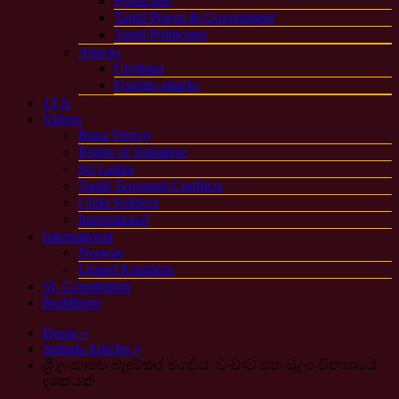
Politicians
Tamil Priests & Government
Tamil Politicians
Attacks
Civilians
Foreign attacks
13 A
Videos
Rana Viruvo
Rights of Sinhalese
Sri Lanka
Tamil Terrorism Conflicts
Child Soldiers
International
International
Norway
United Kingdom
SL Constitution
Buddhism
Home »
Sinhala Articles »
ශ්‍රී ලංකාවේ බැඳුම්කර මගඩිය: වංචාව සහ මූල්‍ය විනාශයේ
දශකයක්