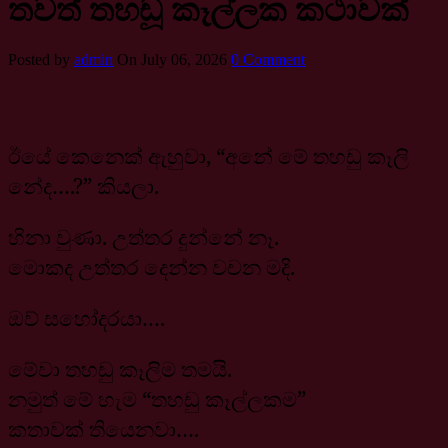
තවත් තහඩූ කෑල්ලක කථාවක්
Posted by
admin
On July 06, 2026
0 Comment
ඊයේ කෙනෙක් ඇහුවා, “අනේ මේ තහඩු කෑලි
නේද….?” කියලා.
හිනා වුණා. උත්තර දුන්නේ නෑ.
මොකද උත්තර දෙන්න වචන මදි.
ඔව් සහෝදරයා….
මේවා තහඩු කෑලිම තමයි.
නමුත් මේ හැම “තහඩු කෑල්ලකම”
කතාවක් තියෙනවා….