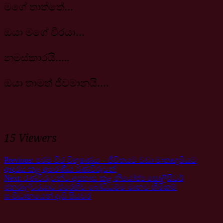
මගේ තාත්තේ…
ඔයා මගේ වීරයා…
නමස්කාරයි…..
ඔයා තාමත් ජීවමානයි….
15 Viewers
Previous:
පරම වීර විභූෂණය – ජීවිතයට වඩා මාතෘභූමියට
ආදරය කළ අමරණීය රණවිරුවන්
Next:
රණවිරුවන්ට අපහාස කළ නියෝජ්‍ය සොලිසිටර්
ජනරාල්වරයාට එරෙහිව බෝධිධම්ම මානව හිමිකම්
සංවිධානයෙන් දැඩි පියවර