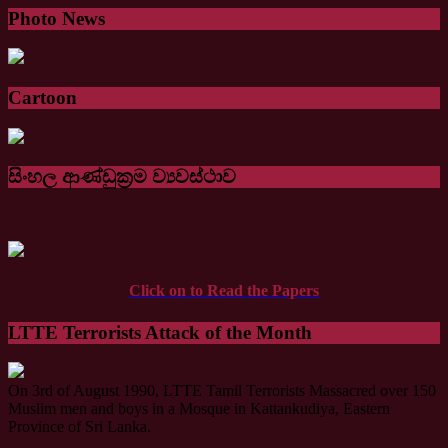
Photo News
Cartoon
සිංහල ආණ්ඩුක්‍රම ව්‍යවස්ථාව
Click on to Read the Papers
LTTE Terrorists Attack of the Month
On 3rd of August 1990, LTTE Tamil Terrorists Massacred over 150
Muslim men and boys in a Mosque in Kattankudiya, Eastern
Province of Sri Lanka.