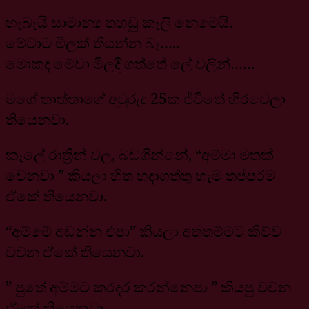
හැබැයි සාමාන්‍ය තහඩු කෑලි නෙමෙයි.
මේවාට මිලක් තියන්න බෑ…..
මොකද මේවා මිලදී ගත්තේ ලේ වලින්……
මගේ තාත්තාගේ අවුරුදු 25ක ජීවිතේ හිරවෙලා
තියෙනවා.
කෑලේ රාත්‍රින් වල, බඩගින්නේ, “අම්මා මතක්
වෙනවා ” කියලා හිත හදාගත්තු හැම තප්පරම
ඒකේ තියෙනවා.
“අම්මේ අඬන්න එපා” කියලා අත්තම්මට කිව්ව
වචන ඒකේ තියෙනවා.
” පුතේ අම්මට කරදර කරන්නෙපා ” කියපු වචන
ඒකේ තියෙනවා….