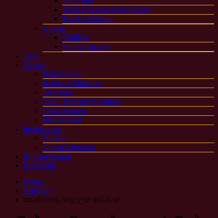
Politicians
Tamil Priests & Government
Tamil Politicians
Attacks
Civilians
Foreign attacks
13 A
Videos
Rana Viruvo
Rights of Sinhalese
Sri Lanka
Tamil Terrorism Conflicts
Child Soldiers
International
International
Norway
United Kingdom
SL Constitution
Buddhism
Home »
Articles »
තවත් තහඩූ කෑල්ලක කථාවක්