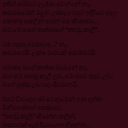
ඉතින් මේවාට ලැජ්ජා වෙන්නේ නෑ.
ආඩම්බරෙන් ඔලුව උස්සලා පපුව ඉදිරියට දාලා
කොන්ද කෙලින් කරන් මම කියනවා…
ඔව් මේ මගේ තාත්තාගේ “තහඩු කෑලි”.
මම පසුතැවෙනවාද…? නෑ.
ආඩම්බරයි. ලක්ෂ වාරයක් ආඩම්බරයි.
මොකද මගේ තාත්තා මැරුනේ නෑ.
එයා මේ තහඩු කෑලි උඩ, මේ රටේ පපුව උඩ,
මගේ හුස්ම උඩ සදා ජීවමානයි.
රටේ විජයග්‍රහණ වෙනුවෙන් පණ දුන්න
මිනිහෙක්ගේ මතකයට.
“තහඩු කෑලි” කියන්න කලින්,
එකපාරක් ඇස් පියාගෙන හිතන්න…