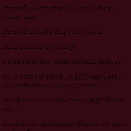
ඒක තමයි මගේ තාත්තා අපි වෙනුවෙන් කල
අවසාන සටන.
ඒක තමයි එයා අපිට තියලා ගිය උරුමේ.
ඔයාට පේන්නේ ලෝහ කෑලි.
මට පේන්නේ මගේ තාත්තාගේ දාඩිය, කඳුළු, ලේ.
ඔයාට පේන්නේ මේසේ උඩ දූවිලි බැඳුණු දේවල්.
මට පේන්නේ මගේ පවුලේ පූජාසනය………
ඔයා කියනවා වගේ මේවා “තහඩු කෑලි” විතරක්
නම්…
එහෙනම් මම ආඩම්බරයෙන් කියනවා, ඔව් මේවා