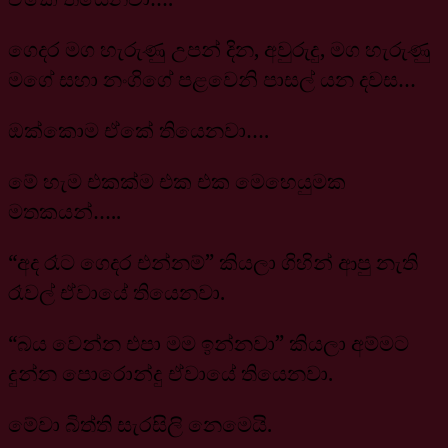
ගෙදර මග හැරුණු උපන් දින, අවුරුදු, මග හැරුණු
මගේ සහා නංගිගේ පළවෙනි පාසල් යන දවස…
ඔක්කොම ඒකේ තියෙනවා….
මේ හැම එකක්ම එක එක මෙහෙයුමක
මතකයන්…..
“අද රෑට ගෙදර එන්නම්” කියලා ගිහින් ආපු නැති
රෑවල් ඒවායේ තියෙනවා.
“බය වෙන්න එපා මම ඉන්නවා” කියලා අම්මට
දුන්න පොරොන්දු ඒවායේ තියෙනවා.
මේවා බිත්ති සැරසිලි නෙමෙයි.