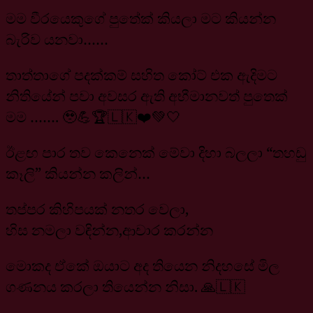
මම වීරයෙකුගේ පුතේක් කියලා මට කියන්න
බැරිව යනවා……
තාත්තාගේ පදක්කම් සහිත කෝට් එක ඇදිමට
නිතියේන් පවා අවසර ඇති අභීමානවත් පුතෙක්
මම ……. 🥹💪🏆🇱🇰❤️💚🤍
ඊළඟ පාර තව කෙනෙක් මේවා දිහා බලලා “තහඩු
කෑලි” කියන්න කලින්…
තප්පර කිහිපයක් නතර වෙලා,
හිස නමලා වඳින්න,ආචාර කරන්න
මොකද ඒකේ ඔයාට අද තියෙන නිදහසේ මිල
ගණනය කරලා තියෙන්න නිසා. 🙏🇱🇰