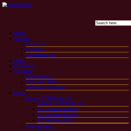
Home
Services
Contact us
Feedback
Advertising Info
News
Publication
Sri Lanka
Mahawansaya
Sri Lankan Flags
Outlook of Sri Lanka
LTTE
Banned LTTE Front Org.
Banned LTTE Front Org
1373-Gazette English
1373-Gazette Sinhala
1373-Gazette Tamil
Assassination