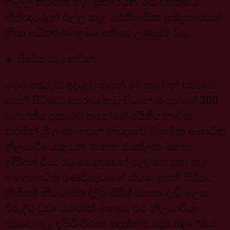
හෑල්ලු කරමින් කළ ප්‍රකාශයත්, ඊට විත්තියේ
නීතිඥවරුන් එල්ල කළ ඓතිහාසික ප්‍රතිප්‍රහාරයත්
නිසා අධිකරණ භූමිය අතිශය උණුසුම් විය.
🔹 සිදුවීම සැකෙවින්
මෙම නඩුවට අදාළව තමන් වෙනුවෙන් ස්වයංව
පෙනී සිටීමට, අපරාධ නඩු විධාන සංග්‍රහයේ 260
වගන්තිය ප්‍රකාරව තමන්ගේ අයිතිය භාවිත
කරමින් ශ්‍රී ලංකා ගුවන් හමුදාවේ විශ්‍රාමික ආබාධිත
නිලධාරියෙකු වන ශාන්ත ජයතිලක මහතා
ඉදිරිපත් විය. රට වෙනුවෙන් ලේ, මස් පූජා කළ
මේ ආබාධිත රණවිරුවාගේ ස්වයං පෙනී සිටීමට
නීතිපති නියෝජිත දිලීප පීරිස් මහතා දැඩි ලෙස
විරුද්ධ වූවා පමණක් නොව, එම නිලධාරියා
පපුවේ පැළඳ සිටි වීරතා පදක්කම් දෙස බලා “ඔය