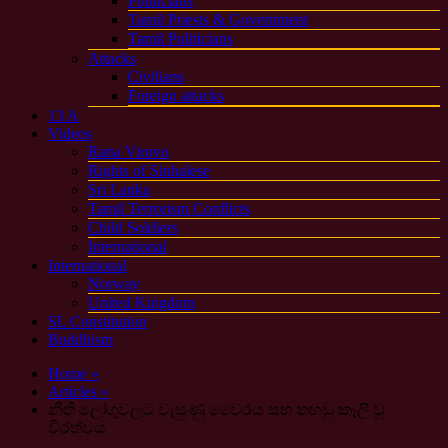
Politicians
Tamil Priests & Government
Tamil Politicians
Attacks
Civilians
Foreign attacks
13 A
Videos
Rana Viruvo
Rights of Sinhalese
Sri Lanka
Tamil Terrorism Conflicts
Child Soldiers
International
International
Norway
United Kingdom
SL Constitution
Buddhism
Home »
Articles »
නීති ලෝගුවලට වැසුණු වෛරය සහ තහඩු කෑලි වූ
වීරත්වය