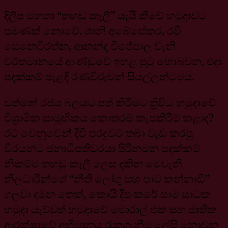
දිලීප මහතා “තහඩු කෑලි” යැයි කීවේ හමුදාවට
පමණක් නොවේ. ශානි අබේසේකර, රවී
සෙනෙවිරත්න, ආනන්ද විජේපාල වැනි
වර්තමානයේ ආණ්ඩුවේ ඉහළ පුටු හොබවන, එදා
පදක්කම් පැළඳි රණවිරුවන් සියල්ලන්ටමය.
වත්මන් රජය බලයට පත් කිරීමට ත්‍රිවිධ හමුදාවේ
විශ්‍රාමික සාමූහිකය කොතරම් කැපකිරීම් කළාද?
රට වෙනුවෙන් දිවි පරදුවට තබා වැඩ කරපු
වීරයන්ට ජනාධිපතිවරයා පිරිනමන පදක්කම්
නිකම්ම තහඩු කෑලි ලෙස දකින මෙවැනි
නිලධාරීන්ගේ “නීති ලෝගු සහ පාට කන්නාඩි”
ගලවා දමන තෙක්, කොයි දීපංකරේ සාම සාධක
හමුදා යැව්වත් හමුදාවේ මොරාල් එක සහ ජාතික
ආරක්ෂාවේ අභිමානය රැකගැනීම ලේසි නොවන