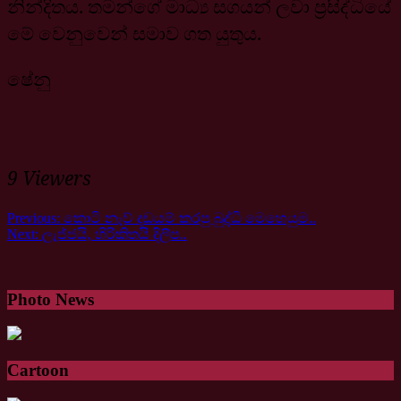
නින්දිතය. තමන්ගේ මාධ්‍ය සගයන් ලවා ප්‍රසිද්ධියේ
මේ වෙනුවෙන් සමාව ගත යුතුය.
ෂේනු
9 Viewers
Previous:
කොටි නැව් දඩයම් කරපු බුද්ධි මෙහෙයුම..
Next:
ලැජ්ජයි, හිරිකිතයි දිලීප..
Photo News
Cartoon