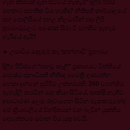
ගැන කිසිවක් දැන සිටියේ නැතැයි” දිලීප පීරිස්
මහතාට සහතික විය හැකිද? නීතිපති කාර්යාලයේ
සහ පොලිසියේ ඉහළ නිලධාරීන් එදා ලිපි
හුවමාරුවලට පමණක් සීමා වී වගකීම පැහැර
හැරියේ ඇයි?
🔹 උසාවිය දෙදරුම් කෑ ‘කන්නාඩි’ ප්‍රහාරය
දිලීප පීරිස්ගේ “තහඩු කෑලි” ප්‍රකාශයට විත්තියේ
ජ්‍යෙෂ්ඨ ජනාධිපති නීතිඥ මෛත්‍රී ගුණරත්න
මහතා දුන්නේ සුපිරිම උත්තරයකි. 260 වගන්තිය
පැහැදිලි කරමින් ඔහු කියා සිටියේ, සාක්ෂි නැතිව
අසාධාරණ ලෙස රඳවාගෙන සිටින සැකකරුවන්ද
මේ ක්‍රියාවලියේ වින්දිතයන් වන බැවින් යුක්තිය
දෙපැත්තටම සමාන විය යුතු බවයි.