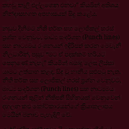
තහඩු කෑලි එල්ලගෙන එනවා” කියමින් අතිශය
නින්දාසහගත අපහාසයක් සිදු කළේය.
නඩුව දිනීමට නීති තර්ක සහ ලොජිකල් හරස්
ප්‍රශ්න වෙනුවට, මාධ්‍ය සංදර්ශන (Punch lines)
සහ නාට්‍යමය රංගනයන් ඉදිරිපත් කරන මෙවැනි
නිලධාරීන්, පසුව “මට ඒ පදක්කම් හරියට
පෙනුණේ නැහැ” කියමින් බයාදු ලෙස ලිස්සා
යාමට උත්සාහ කළද, සිදු වූ හානිය සුළුපටු නැත.
නීති තර්ක සහ ලොජිකල් හරස් ප්‍රශ්න වෙනුවට,
මාධ්‍ය සංදර්ශන (Punch lines) සහ නාට්‍යමය
රංගනයන් තුළින් නීතිපති සිහිනයක් වෙනුවෙන්
දඟලන කළු කෝට්කාරයන්ගේ ක්‍රියාකලාපය
මෙයින් මනාව පැහැදිලි වේ.