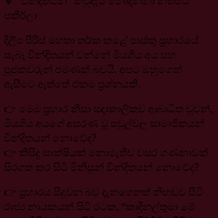
🔹 “වින්දිතයන්” කවුදැයි නොදන්නා නීතියේ
පකීර්ලා
දිලීප පීරිස් මහතා තර්ක කළේ පාස්කු ප්‍රහාරයේ
සැබෑ වින්දිතයන් වන්නේ මියගිය අය සහ
පූජකවරුන් පමණක් බවයි. අපට ඔහුගෙන්
ඇසීමට ඇත්තේ එකම ප්‍රශ්නයකි.
👉 මෙම ප්‍රහාර නිසා සදාකාලිකව ආබාධිත වූවන්,
මියගිය අයගේ අසරණ වූ පවුල්වල සාමාජිකයන්
වින්දිතයන් නොවේද?
👉 කිසිදු සාක්ෂියක් නොමැතිව වසර ගණනාවක්
සිරගත කර සිටි මිනිසුන් වින්දිතයන් නොවේද?
👉 ප්‍රහාරය සිදුවන බව දැනගෙනත් නිහඬව සිටි
රාජ්‍ය නායකයන් සිටි රටක, “කාදිනල්තුමා මේ