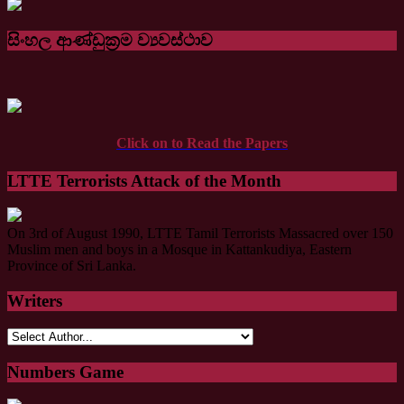
සිංහල ආණ්ඩුක්‍රම ව්‍යවස්ථාව
Click on to Read the Papers
LTTE Terrorists Attack of the Month
On 3rd of August 1990, LTTE Tamil Terrorists Massacred over 150
Muslim men and boys in a Mosque in Kattankudiya, Eastern
Province of Sri Lanka.
Writers
Numbers Game