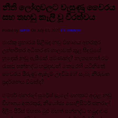
නීති ලෝගුවලට වැසුණු වෛරය
සහ තහඩු කෑලි වූ වීරත්වය
Posted by
admin
On July 03, 2026
0 Comment
පාස්කු ප්‍රහාරය පිළිබඳ නඩු විභාගය අතරතුර
උත්තරීතර අධිකරණ ශාලාවක් තුළ සිදුවූයේ
හුදෙක් නඩු ඇසීමක් පමණක්ද? නැතහොත් රට
රැකපු සන්නද්ධ හමුදාවන් කෙරෙහි යටිහිතේ
වෛරය පිරුණු ඇතැම් උදවියගේ සැබෑ නිරුවත
ප්‍රදර්ශනය වීමක්ද?
මේජර් ජනරාල් සුරේෂ් සෑලේ මහතාට අදාළ නඩු
විභාගය අතරතුර, නියෝජ්‍ය සොලිසිටර් ජනරාල්
දිලීප පීරිස් මහතා මුළු මහත් සන්නද්ධ හමුදාවම