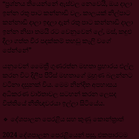
“ප්‍රශ්නය තියෙන්නේ ඇස්වල නෙවෙයි, ඔය දාලා
ඉන්න රතු පාට කන්නාඩි වල. කාලයක් නිල්පාට
කන්නාඩි දාලා ඉඳලා දැන් රතු පාට කන්නාඩි දාලා
ඉන්න නිසා තමයි රට වෙනුවෙන් ලේ, මස්, කඳුළු
දීලා ගත්ත වීර පදක්කම් තහඩු කෑලි වගේ
පේන්නේ”
යනුවෙන් මෛත්‍රී ගුණරත්න මහතා ප්‍රහාරය එල්ල
කරන විට දිලීප පීරිස් මහතාගේ මුහුණ බලන්නට
වටිනා දසුනක් විය. මෙම නින්දිත අපහාසය
අධිකරණ වාර්තාවල සටහන් කරන ලෙසද
විත්තියේ නීතිඥවරයා ඉල්ලා සිටියේය.
🔹 දේශපාලන පෙරළිය සහ කුණු කොන්ත්‍රාත්
2024 දේශපාලන පෙරළියෙන් පසු, එකපාරටම