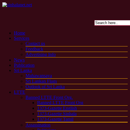
Home
Services
Contact us
Feedback
Advertising Info
News
Publication
Sri Lanka
Mahawansaya
Sri Lankan Flags
Outlook of Sri Lanka
LTTE
Banned LTTE Front Org.
Banned LTTE Front Org
1373-Gazette English
1373-Gazette Sinhala
1373-Gazette Tamil
Assassination