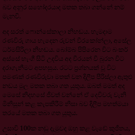
බව අනුර සහෝදරයාද මතක තබා ගන්නේ නම්
මැනවි.
අද සරත් ෆොන්සේකාලා නිහඬය. හැමදාම
රණවිරු ගාය හැදෙන රුවන් වීරකෝන්ලා, අසේල
ධර්මසිරිලා නිහඬය. බෝම්බ පිපිරෙන විට බංකර්
අස්සේ හැංගී සිටි උදවිය අද වීරයන් වී බුරන විට
දරාගැනීමට අපහසුය. රටට ප්‍රශ්නයක් වූ විට
පමණක් රණවිරුවා මතක් වන දිලීප පීරිස්ලා ඇතුළු
නඩය මුල මතක තබා ගත යුතුය. ඔබත් මමත් අද
මෙසේ නිදහසේ ජීවත් වන්නේ ඒ දෙවිවරු වැනි
මිනිසුන් කළ කැපකිරීම් නිසා බව දිලීප මහත්මයා
තරයේ මතක තබා ගත යුතුය.
උසාවි 100ක නඩු දැමුවද ඔහු කළ වැඩේ කුජීතය,