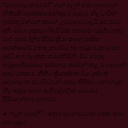
“මහමොළකරුවන්” ගැන අලුත් කතා හදාගෙන
නීතිපති දෙපාර්තමේන්තුවේ ඇතැම් නිලධාරීන්
ඉස්මතු වන්නේ කාගේ උවමනාවටදැයි මුළු රටම
දනී. මෙය හුදකලා සිදුවීමක් නොවේ. පසුගිය නඩු
වාර පුරාම දිලීප පීරිස් ක්‍රියා කළේ ජාතික
ආරක්ෂාවේ කොඳු නාරටිය බඳු හමුදා ව්‍යුහය සහ
බුද්ධි අංශ ඉලක්ක කරගනිමිනි. මීට පෙරද
හමුදාපතිවරයාට තර්ජනය කරමින් කළ රංගනයන්
අපට මතකය. නීතිය ක්‍රියාත්මක විය යුත්තේ
දේශපාලන ස්වාමිවරුන් සතුටු කිරීමට හෝ හමුදා
නිල ඇඳුම සමඟ ඇති පුද්ගලික වෛරය
පිරිමහන්නට නොවේ.
🔹 “දැන් සැපද?” – අනුර සහෝදරයාත් මතක තබා
ගත යුතුය