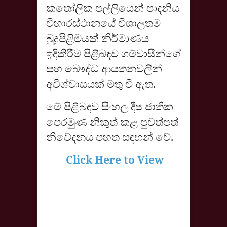
කතෝලික පල්ලියෙන් පාදනිය
විහාරස්ථානයේ විශාලතම
බුදුපිළිමයක් නිර්මාණය
ඉදිකිරීම පිළිබඳව ගම්වාසීන්ගේ
සහ බෞද්ධ ආයතනවලින්
අවිශ්වාසයක් මතු වී ඇත.
මේ පිළිබඳව සිංහල දීප ජාතික
පෙරමුණ නිකුත් කළ පුවත්පත්
නිවේදනය පහත සඳහන් වේ.
Click Here to View