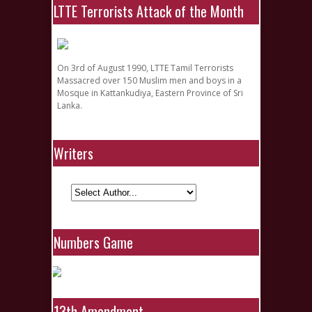
LTTE Terrorists Attack of the Month
On 3rd of August 1990, LTTE Tamil Terrorists
Massacred over 150 Muslim men and boys in a
Mosque in Kattankudiya, Eastern Province of Sri
Lanka.
Writers
Numbers Game
13th Amendment