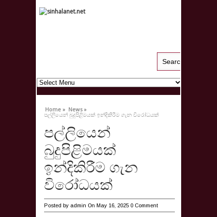
Home »
News »
පල්ලියෙන් බුදුපිළිමයක් ඉන්දිකිරීම ගැන විරෝධයක්
පල්ලියෙන්
බුදුපිළිමයක්
ඉන්දිකිරීම ගැන
විරෝධයක්
Posted by
admin
On May 16, 2025
0 Comment