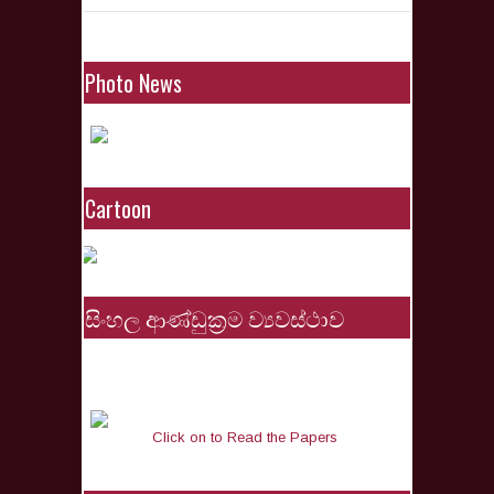
Photo News
Cartoon
සිංහල ආණ්ඩුක්‍රම ව්‍යවස්ථාව
Click on to Read the Papers