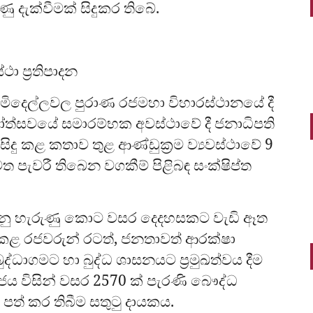
 දැක්වීමක් සිදුකර තිබේ.
ථා ප්‍රතිපාදන
 මිදෙල්ලවල පුරාණ රජමහා විහාරස්ථානයේ දී
ෝත්සවයේ සමාරම්භක අවස්ථාවේ දී ජනාධිපති
සිදු කළ කතාව තුළ ආණ්ඩුක්‍රම ව්‍යවස්ථාවේ 9
 පැවරී තිබෙන වගකීම් පිළිබඳ සංක්ෂිප්ත
වානු හැරුණු කොට වසර දෙදහසකට වැඩි ඈත
කළ රජවරුන් රටත්, ජනතාවත් ආරක්ෂා
්ධාගමට හා බුද්ධ ශාසනයට ප්‍රමුඛත්වය දීම
ජය විසින් වසර 2570 ක් පැරණි බෞද්ධ
 පත් කර තිබීම සතුටු දායකය.