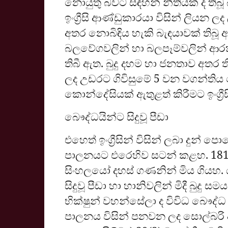
නොයුතු බවට ස‍ඳහන් නීතියක් ද තිබූ බ
ඉංග්‍රීසි ආණ්ඩුකාරයා විසින් ලියන 
අතර නොබිඳිය හැකි බැඳයාවක් තිබූ 
බලවේගවලින් හා බලපෑම්වලින් ආරක
තිබී ඇත. බුදු දහම හා ජනතාව අතර ත
ලද උඩරට ගිවිසුමේ 5 වන වගන්තිය
කොන්දේසියක් ඇතුළත් කිරීමට ඉංග්‍රීසි
බෞද්ධයින්ට සිදුවූ පීඩා
එහෙත් ඉංග්‍රීසින් විසින් ලබා දුන් ප
පාලනයට එරෙහිව සටන් කළහ. 1818
සිංහලයෝ දහස් ගණනින් මිය ගියහ. ය
සිදුවූ පීඩා හා හානිවලින් මිදී බුදු
භික්ෂුන් වහන්සේලා ද විවිධ බෞද්ධ ස
පාලනය විසින් පනවන ලද සොල්බරි ආ