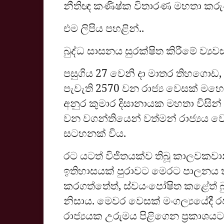
නීතිඥ කණිෂ්ක විතාරණ මහතා කරුණු
එම ලිපිය පහළින්..
බුද්ධ සාසනය සුරක්ෂිත කිරීමේ ව්‍යවස්
පසුගිය 27 වෙනි දා මාතර තිහගොඩ,
පැවැති 2570 වන රාජ්‍ය වෙසක් මහ
අනුර කුමාර දිසානායක මහතා විසින් 
වන වගන්තියෙන් වත්මන් රාජ්‍යය වෙත
සටහනක් විය.
රට යටත් විජිතයක්ව තිබූ කාලවක
ඉතිහාසයක් පුරාවට මෙරට පාලනය 
කරගත්තේත්, ස්වයංපෝෂිත කළේත් බුද
නිසාය. මෙවර වෙසක් මංගල්‍යයේදී ර
රාජ්‍යයක උරුමය පිළිගෙන ප්‍රකාශයට