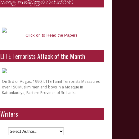
සිංහල ආණ්ඩුක්‍රම ව්‍යවස්ථාව
Click on to Read the Papers
LTTE Terrorists Attack of the Month
On 3rd of August 1990, LTTE Tamil Terrorists Massacred
over 150 Muslim men and boys in a Mosque in
Kattankudiya, Eastern Province of Sri Lanka.
Writers