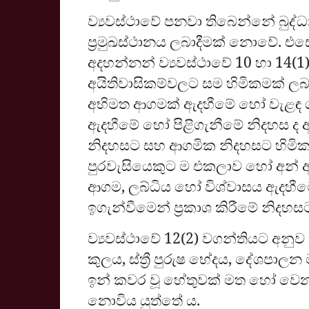
ව්‍යවස්ථාවේ පනවා තිබෙන්නේ බුද්ධා
ප්‍රමුඛස්ථානය ලබාදීමක් නොවේ. එස
අදහන්නන් ව්‍යවස්ථාවේ 10 හා 14(
අයිතිවාසිකම්වලට සම හිමිකමක් ලබ
අභිමත ආගමක් ඇදහීමේ හෝ වැළඳ ගැ
ඇදහීමේ හෝ පිළිගැනීමේ නිදහස ද ඇ
නිදහසට සහ ආගමික නිදහසට හිමිකම
පුරවැසියෙකුට ම එකලාව හෝ අන් අය
ආගම, ලබ්ධිය හෝ විශ්වාසය ඇදහීමෙන්
ඉගැන්වීමෙන් ප්‍රකාශ කිරීමේ නිදහස
ව්‍යවස්ථාවේ 12(2) වගන්තියට අනුව
කුලය, ස්ත්‍රී පුරුෂ භේදය, දේශ
ඉන් කවර වූ හේතුවක් මත හෝ 
නොවිය යුත්තේ ය.