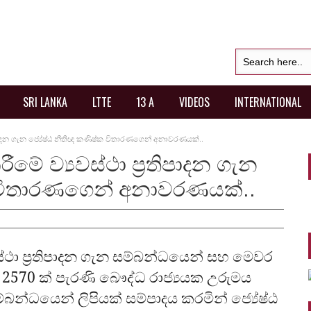
SRI LANKA
LTTE
13 A
VIDEOS
INTERNATIONAL
රතිපාදන ගැන ජ්‍යේෂ්ඨ නීතිඥ කණිෂ්ක විතාරණගෙන් අනාවරණයක්..
ීමේ ව්‍යවස්ථා ප්‍රතිපාදන ගැන
ක විතාරණගෙන් අනාවරණයක්..
වස්ථා ප්‍රතිපාදන ගැන සම්බන්ධයෙන් සහ මෙවර
ර 2570 ක් පැරණි බෞද්ධ රාජ්‍යයක උරුමය
ම්බන්ධයෙන් ලිපියක් සම්පාදය කරමින් ජ්‍යේෂ්ඨ