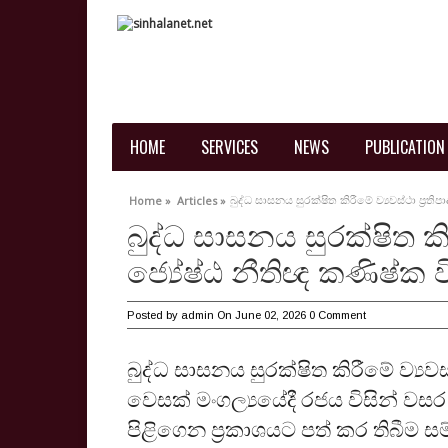
HOME
SERVICES
NEWS
PUBLICATION
බුද්ධ සාසනය සුරක්ෂිත කිරීමේ ව්‍යවස්ථා ප්‍
Home »
Articles »
බුද්ධ සාසනය සුරක්ෂිත කිර
ජ්‍යේෂ්ඨ නීතිඥ කණිෂ්
Posted by
admin
On June 02, 2026
0 Comment
බුද්ධ සාසනය සුරක්ෂිත කිරීමේ ව්‍ය
වෙසක් මංගල්‍යයේදී රජය විසින් වස
පිළිගෙන ප්‍රකාශයට පත් කර තිබීම ස