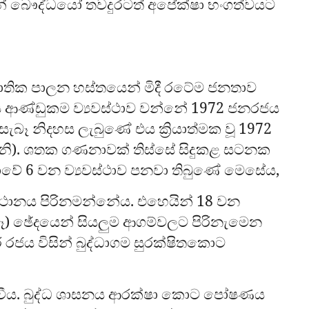
ින් බෞද්ධයෝ තවදුරටත් අපේක්ෂා භංගත්වයට
ජාතික පාලන හස්තයෙන් මිදී රටේම ජනතාව
ේශීය ආණ්ඩුකම ව්‍යවස්ථාව වන්නේ 1972 ජනරජය
වට සැබෑ නිදහස ලැබුණේ එය ක්‍රියාත්මක වූ 1972
ිනි). ශතක ගණනාවක් තිස්සේ සිදුකළ සටනක
ථාවේ 6 වන ව්‍යවස්ථාව පනවා තිබුණේ මෙසේය,
මුඛස්ථානය පිරිනමන්නේය. එහෙයින් 18 වන
ඈ) ඡේදයෙන් සියලුම ආගම්වලට පිරිනැමෙන
 රජය විසින් බුද්ධාගම සුරක්ෂිතකොට
ොවීය. බුද්ධ ශාසනය ආරක්ෂා කොට පෝෂණය