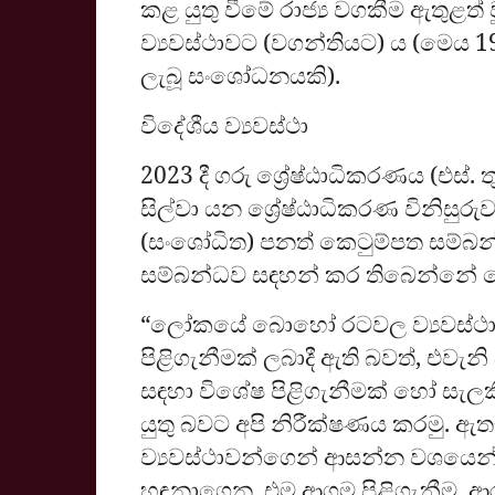
කළ යුතු වීමේ රාජ්‍ය වගකීම ඇතුළත් 
ව්‍යවස්ථාවට (වගන්තියට) ය (මෙය 1
ලැබූ සංශෝධනයකි).
විදේශීය ව්‍යවස්ථා
2023 දී ගරු ශ්‍රේෂ්ඨාධිකරණය (එස
සිල්වා යන ශ්‍රේෂ්ඨාධිකරණ විනිසුරුව
(සංශෝධිත) පනත් කෙටුම්පත සම්බන්
සම්බන්ධව සඳහන් කර තිබෙන්නේ මෙ
“ලෝකයේ බොහෝ රටවල ව්‍යවස්ථාවන
පිළිගැනීමක් ලබාදී ඇති බවත්, එවැනි
සඳහා විශේෂ පිළිගැනීමක් හෝ සැලකී
යුතු බවට අපි නිරීක්ෂණය කරමු. 
ව්‍යවස්ථාවන්ගෙන් ආසන්න වශයෙන්
හඳුනාගෙන, එම ආගම පිළිගැනීම, ආ