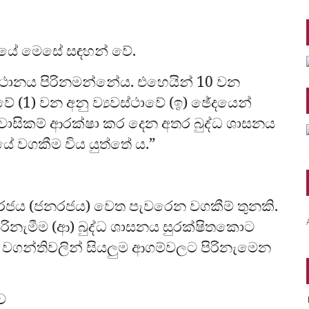
්තියේ මෙසේ සඳහන් වේ.
මුඛස්ථානය පිරිනමන්නේය. එහෙයින් 10 වන
වේ (1) වන අනු ව්‍යවස්ථාවේ (ඉ) ඡේදයෙන්
ිවාසිකම් ආරක්ෂා කර දෙන අතර බුද්ධ ශාසනය
 වගකීම විය යුත්තේ ය.”
) රජය (ජනරජය) වෙත පැවරෙන වගකීම් තුනකි.
 පිරිනැමීම (ආ) බුද්ධ ශාසනය සුරක්ෂිතකොට
 වගන්තිවලින් සියලුම ආගම්වලට පිරිනැමෙන
ව