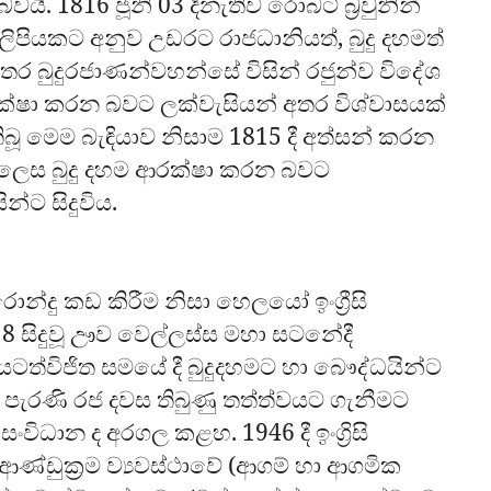
වයි. 1816 ජූනි 03 දිනැතිව රොබට් බ්‍රවුනින්
ලද ලිපියකට අනුව උඩරට රාජධානියත්, බුදු දහමත්
අතර බුදුරජාණන්වහන්සේ විසින් රජුන්ව විදේශ
්ෂා කරන බවට ලක්වැසියන් අතර විශ්වාසයක්
ිබූ මෙම බැඳියාව නිසාම 1815 දී අත්සන් කරන
 ලෙස බුදු දහම ආරක්ෂා කරන බවට
න්ට සිදුවිය.
ොරොන්දු කඩ කිරීම නිසා හෙලයෝ ඉංග්‍රීසි
 සිදුවූ ඌව වෙල්ලස්ස මහා සටනේදී
ටත්විජිත සමයේ දී බුදුදහමට හා බෞද්ධයින්ට
 සමය පැරණි රජ දවස තිබුණු තත්ත්වයට ගැනීමට
ංවිධාන ද අරගල කළහ. 1946 දී ඉංග්‍රිසි
ණ්ඩුක්‍රම ව්‍යවස්ථාවේ (ආගම් හා ආගමික