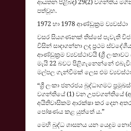
ආයතන පිළිබඳ) 29(2) වගන්තිය මග
පත්වූහ.
1972 හා 1978 ආණ්ඩුක්‍රම ව්‍යවස්ථා
වසර සියගණනක් තිස්සේ පැවැති වි
විසින් සාදාගන්නා ලද ප්‍රථම ස්වද
ආණ්ඩුක්‍රම ව්‍යවස්ථාවයි (ශ්‍රී ලංකා
මැයි 22 බවට පිළිගැනෙන්නේ එබැව
මල්පල ගැන්වීමක් ලෙස එම ව්‍යවස්
“ශ්‍රී ලංකා ජනරජය බුද්ධාගමට ප්‍ර
වගන්තියේ (1) වන උපවගන්තියේ (
අයිතිවාසිකම් ආරක්ෂා කර දෙන අතර
පෝෂණය කළ යුත්තේ ය.”
මෙහි බුද්ධ ශාසනය යන යෙදුම න