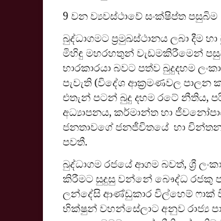
9 වන ව්‍යවස්ථාවේ සංක්ෂිප්ත පසුබිම
බුද්ධාගමට ප්‍රමුඛස්ථානය ලබා දී
මිහිඳු මහරහතුන් වැඩමකිරීමෙන් පස
භාරකාරයා බවට පත්ව බුදුදහම ලංකා
පැවැති (විදේශ ආක්‍රමණවල පාලන කාල
එතැන් පටන් බුදු දහම රටේ නීතිය, 
අධ්‍යාපනය, කර්මාන්ත හා ජීවනෝප
ජනතාවගේ ජනජීවිතයේ හා චින්තනය
පවතී.
බුද්ධාගම රජයේ ආගම බවත්, ශ්‍රී ලංකා
කිරීමට සුදුසු වන්නේ බෞද්ධ රජකු 
ලන්දේසි ආණ්ඩුකාර විල්හෙම් ෆාක් 
භික්ෂුන් වහන්සේලාට අනුව රාජ්‍ය