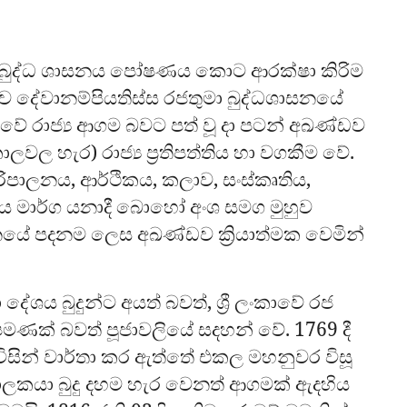
ම හා බුද්ධ ශාසනය පෝෂණය කොට ආරක්ෂා කිරිම
ුව දේවානම්පියතිස්ස රජතුමා බුද්ධශාසනයේ
වේ රාජ්‍ය ආගම බවට පත් වූ දා පටන් අඛණ්ඩව
වල හැර) රාජ්‍ය ප්‍රතිපත්තිය හා වගකීම වේ.
පරිපාලනය, ආර්ථිකය, කලාව, සංස්කෘතිය,
ාය මාර්ග යනාදී බොහෝ අංශ සමග මුහුව
ේ පදනම ලෙස අඛණ්ඩව ක්‍රියාත්මක වෙමින්
 දේශය බුදුන්ට අයත් බවත්, ශ්‍රී ලංකාවේ රජ
පමණක් බවත් පූජාවලියේ සදහන් වේ. 1769 දී
විසින් වාර්තා කර ඇත්තේ එකල මහනුවර විසූ
 පාලකයා බුදු දහම හැර වෙනත් ආගමක් ඇදහිය