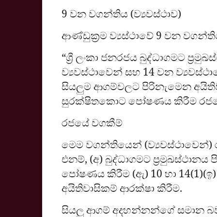
9 වන වගන්තිය (ව්‍යවස්ථාව)
ආණ්ඩුක්‍රම ව්‍යස්ථාවේ 9 වන වගන
“ශ්‍රී ලංකා ජනරජය බුද්ධාගමට ප්‍ර
ව්‍යවස්ථාවෙන් සහ 14 වන ව්‍යවස්ථා
සියලුම ආගම්වලට පිරිනැමෙන අයිත
සුරක්ෂිතකොට පෝෂණය කිරීම රජයේ
රජයේ වගකීම්
මෙම වගන්තියෙන් (ව්‍යවස්ථාවෙන්
එනම්, (අ) බුද්ධාගමට ප්‍රමුඛස්ථානය
පෝෂණය කිරීම (ඇ) 10 හා 14(1)(ඉ)
අයිතිවාසිකම් ආරක්ෂා කිරීම.
සියලු ආගම් අදහන්නන්ගේ සමාන බ