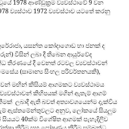
වූයේ 1978 ආණ්ඩුක්‍රම ව්‍යවස්ථාවේ 9 වන
978 ව්‍යස්ථාව 1972 ව්‍යවස්ථාව යටතේ කරනු
්. තුරේරාජා, යසන්ත කෝදාගොඩ හා ජනක් ද
රුන්) විසින් ලබා දී තිබෙන ආයුර්වේද
ධ තීරණයේ දී වෙනත් රටවල ව්‍යවස්ථාවන්
සේය (සාමාන්‍ය සිංහල පරිවර්තනයකි),
් මඟින් කිසියම් ආගමකට ව්‍යවස්ථාමය
 ව්‍යවස්ථාවන් කිහිපයක් මගින් ඇතැම් ආගම්
මක් ලබාදී ඇති බවත් අත්‍යාවශයෙන්ම දැක්විය
ඇතැම් ඇස්තමේන්තුවලට අනුව, ලෝකයේ සියලුම
 සියයට 40ක්ම විශේෂිත ආගමක් පැහැදිලිව
රක්ෂා කිරීම සහ පෝෂණය කිරීම සම්බන්ධ