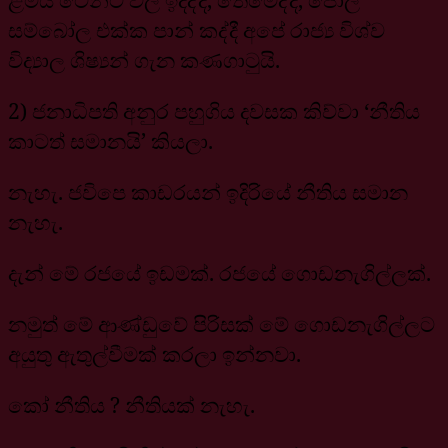
සම්බෝල එක්ක පාන් කද්දී අපේ රාජ්‍ය විශ්ව
විද්‍යාල ශිෂ්‍යන් ගැන කණගාටුයි.
2) ජනාධිපති අනුර පහුගිය දවසක කිව්වා ‘නීතිය
කාටත් සමානයි’ කියලා.
නැහැ. ජවිපෙ කාඩරයන් ඉදිරියේ නීතිය සමාන
නැහැ.
දැන් මේ රජයේ ඉඩමක්. රජයේ ගොඩනැගිල්ලක්.
නමුත් මේ ආණ්ඩුවේ පිරිසක් මේ ගොඩනැගිල්ලට
අයුතු ඇතුල්වීමක් කරලා ඉන්නවා.
කෝ නීතිය ? නීතියක් නැහැ.