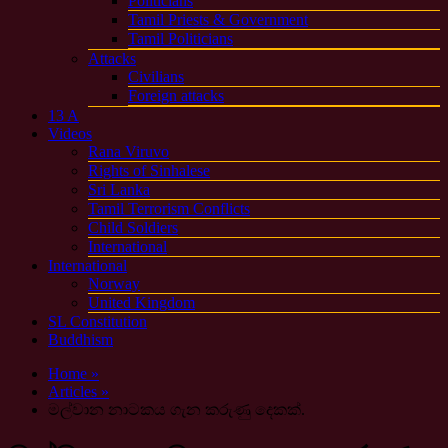
Politicians
Tamil Priests & Government
Tamil Politicians
Attacks
Civilians
Foreign attacks
13 A
Videos
Rana Viruvo
Rights of Sinhalese
Sri Lanka
Tamil Terrorism Conflicts
Child Soldiers
International
International
Norway
United Kingdom
SL Constitution
Buddhism
Home »
Articles »
මල්වාන නාටකය ගැන කරුණු දෙකක්.