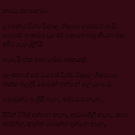
නාට්‍ය රඟපානවා.
ලාංකේය විශ්ව විද්‍යාල ශිෂ්‍යයා මෙච්චර ගැමි,
ගොඩේ ගංකඹර වුණේ කොහොමද කියන එක
අපිට පැහැදිලියි.
හැබැයි ඒක මහා ඛේදවාඡකයක්.
ලෝකයේ මේ වයසේ විශ්ව විද්‍යාල ශිෂ්‍යයො
එක්ක බලද්දි මොවුන් ඉන්නේ ගල් යුගයේ.
මොවුන්ට ඉංග්‍රීසි බැහැ. අප්ඩේට් නැහැ.
සිරිත් විරිත් දන්නෙ නැහැ, ආචාරශීලි නැහැ. කතා
කරන්න, කන්න බොන්න දන්නෙ නැහැ.