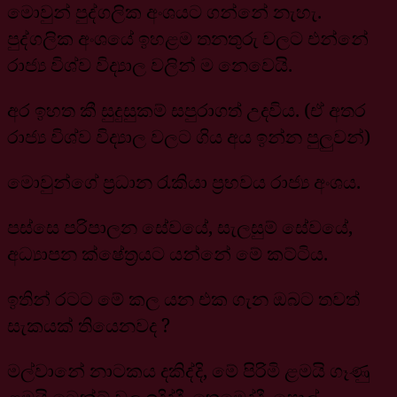
මොවුන් පුද්ගලික අංශයට ගන්නේ නැහැ.
පුද්ගලික අංශයේ ඉහළම තනතුරු වලට එන්නේ
රාජ්‍ය විශ්ව විද්‍යාල වලින් ම නෙවෙයි.
අර ඉහත කී සුදුසුකම් සපුරාගත් උදවිය. (ඒ අතර
රාජ්‍ය විශ්ව විද්‍යාල වලට ගිය අය ඉන්න පුලුවන්)
මොවුන්ගේ ප්‍රධාන රැකියා ප්‍රභවය රාජ්‍ය අංශය.
පස්සෙ පරිපාලන සේවයේ, සැලසුම් සේවයේ,
අධ්‍යාපන ක්ෂේත්‍රයට යන්නේ මේ කට්ටිය.
ඉතින් රටට මේ කල යන එක ගැන ඔබට තවත්
සැකයක් තියෙනවද ?
මල්වානේ නාටකය දකිද්දි, මේ පිරිමි ළමයි ගෑණු
ළමයි ටෙන්ට් වල ඉදිද්දී, තෙමෙද්දී, පොල්