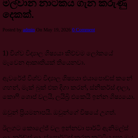
මල්වාන නාටකය ගැන කරුණු
දෙකක්.
Posted by
admin
On May 19, 2026
0 Comment
1) විශ්ව විද්‍යාල ශිෂ්‍යයා කිව්වම ලෝකයේ
මැවෙන ආකෘතියක් තියෙනවා.
ඇවරේජ් විශ්ව විද්‍යාල ශිෂ්‍යයා එයාපොඩ්ස් කනේ
ගහන්, මැක් බුක් එක දිගා කරන්, ස්නීකර්ස් දාලා,
කොෆි ශොප් වලයි, ලයිබ්‍රි එකෙයි ඉන්න ශිෂ්‍යයො.
ඔවුන් ප්‍රියමනාපයි. ඔවුන්ගේ විෂයේ උගත්.
ඊලගට කොලේජ් වල ඉන්නවා පාර්ටි ඇනිමල්ස්
ලා, නර්ඩ්ස් ලා, ස්පොර්ට්ස් කරන කට්ටිය සහ ඔය