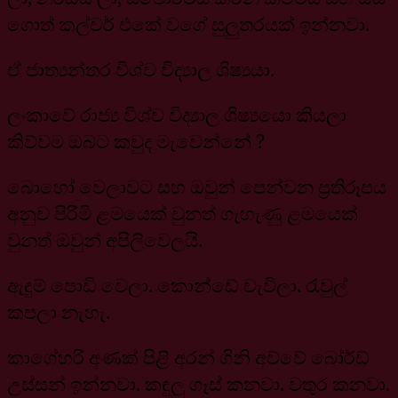
ගොත් කල්චර් එකේ වගේ සුලුතරයක් ඉන්නවා.
ඒ ජාත්‍යන්තර විශ්ව විද්‍යාල ශිෂ්‍යයා.
ලංකාවේ රාජ්‍ය විශ්ව විද්‍යාල ශිෂ්‍යයො කියලා
කිව්වම ඔබට කවුද මැවෙන්නේ ?
බොහෝ වෙලාවට සහ ඔවුන් පෙන්වන ප්‍රතිරූපය
අනුව පිරිමි ළමයෙක් වුනත් ගැහැණු ළමයෙක්
වුනත් ඔවුන් අපිලිවෙලයි.
ඇඳුම් පොඩි වෙලා. කොන්ඩේ වැවිලා. රැවුල්
කපලා නැහැ.
කාගේහරි අණක් පිළි අරන් ගිනි අව්වේ බෝර්ඩ්
උස්සන් ඉන්නවා. කඳුලු ගෑස් කනවා. වතුර කනවා.