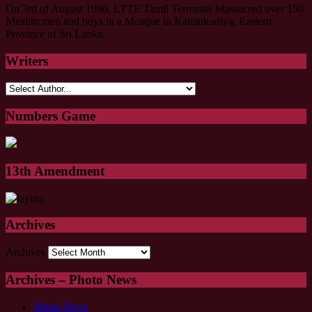
On 3rd of August 1990, LTTE Tamil Terrorists Massacred over 150
Muslim men and boys in a Mosque in Kattankudiya, Eastern
Province of Sri Lanka.
Writers
Numbers Game
13th Amendment
Archives
Archives
Archives – Photo News
Photo News