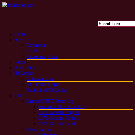
Home
Services
Contact us
Feedback
Advertising Info
News
Publication
Sri Lanka
Mahawansaya
Sri Lankan Flags
Outlook of Sri Lanka
LTTE
Banned LTTE Front Org.
Banned LTTE Front Org
1373-Gazette English
1373-Gazette Sinhala
1373-Gazette Tamil
Assassination