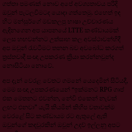
ගත්තා පමණක් නොව අපේ අවශ්‍යතාවය පරිදි
ඔවුන් පැටලවීමටද යොදා ගත්තෙමු. එහෙත් ඉඳ
හිට මන්සුර්ගේ මඩකලපු භාෂා උච්චාරණය
ඇඳිනගෙන අප යාපනයේ LTTE කණ්ඩායමක්
ලෙස හඟවන්නට උත්සාහ කල අවස්ථාවන්හිදී
අප ඔවුන් රැවටීමට තනන බව අවබෝධ කරගත්
ත්‍රස්තවාදී සංඥා උපකරණ ක්‍රියා කරන්නවුන්ද
නොසිටියා නොවේ.
අප දැන් වෙරළ වෙතට ගමනේ යෙදෙමින් සිටියදී,
මෙම සංඥා උපකරණයෙන් “ඉක්මනට RPG ගෘප්
එක මෙතනට එවන්න, නේවි එකෙන් නැවක්
ලඟට එනවා” යැයි කියමින් කිහිප වතාවක්ම
වෙරළේ සිට කණ්ඩායම රට ඇතුලේ ඇති
ඔවුන්ගේ කඳවුරකින් ඔවුන් උදව් ඉල්ලනු අපට