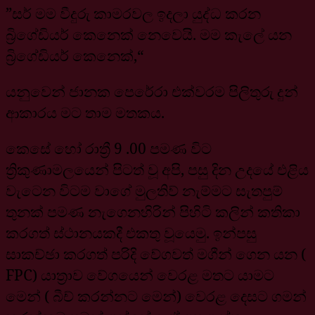
”සර් මම වීදුරු කාමරවල ඉදලා යුද්ධ කරන
බ්‍රිගේඩියර් කෙනෙක් නෙවෙයි. මම කැලේ යන
බ්‍රිගේඩියර් කෙනෙක්,“
යනුවෙන් ජානක පෙරේරා එක්වරම පිලිතුරු දුන්
ආකාරය මට තාම මතකය.
කෙසේ හෝ රාත්‍රී 9 .00 පමණ විට
ත්‍රිකුණාමලයෙන් පිටත් වූ අපි, පසු දින උදයේ එළිය
වැටෙන විටම වාගේ මුලතිව් නැම්මට සැතපුම්
තුනක් පමණ නැගෙනහිරින් පිහිටි කලින් කතිකා
කරගත් ස්ථානයකදී එකතු වූයෙමු. ඉන්පසු
සාකච්ඡා කරගත් පරිදි වේගවත් මගීන් ගෙන යන (
FPC) යාත්‍රාව වේගයෙන් වෙරළ මතට යාමට
මෙන් ( බීච් කරන්නට මෙන්) වෙරළ දෙසට ගමන්