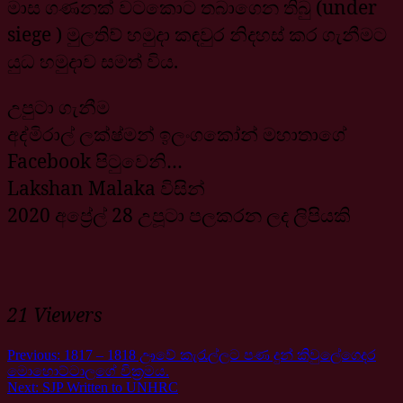
මාස ගණනක් වටකොට තබාගෙන තිබු (under
siege ) මුලතිව් හමුදා කඳවුර නිදහස් කර ගැනීමට
යුධ හමුදාව සමත් විය.
උපුටා ගැනීම
අද්මිරාල් ලක්ෂ්මන් ඉලංගකෝන් මහාතාගේ
Facebook පිටුවෙනි…
Lakshan Malaka විසින්
2020 අප්‍රේල් 28 උපූටා පලකරන ලද ලිපියකි
21 Viewers
Previous:
1817 – 1818 ඌවේ කැරැල්ලට පණ දුන් කිවුලේගෙදර
මොහොට්ටාලගේ වික‍්‍රමය.
Next:
SJP Written to UNHRC