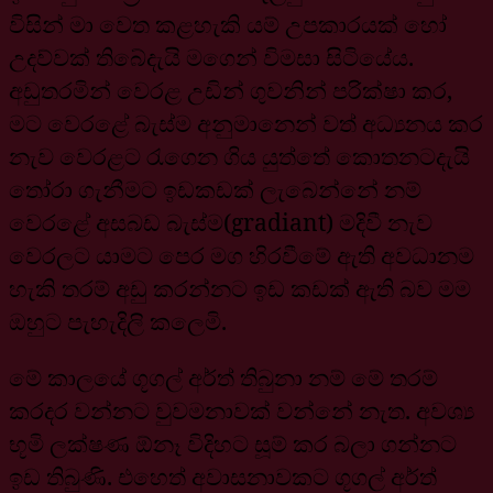
විසින් මා වෙත කළහැකි යම් උපකාරයක් හෝ
උදව්වක් තිබේදැයි මගෙන් විමසා සිටියේය.
අඩුතරමින් වෙරළ උඩින් ගුවනින් පරික්ෂා කර,
මට වෙරළේ බැස්ම අනුමානෙන් වත් අධ්‍යනය කර
නැව වෙරළට රැගෙන ගිය යුත්තේ කොතනටදැයි
තෝරා ගැනීමට ඉඩකඩක් ලැබෙන්නේ නම්
වෙරළේ අසබඩ බැස්ම(gradiant) මදිවී නැව
වෙරලට යාමට පෙර මග හිරවීමේ ඇති අවධානම
හැකි තරම් අඩු කරන්නට ඉඩ කඩක් ඇති බව මම
ඔහුට පැහැදිලි කලෙමි.
මේ කාලයේ ගූගල් අර්ත් තිබුනා නම් මේ තරම්
කරදර වන්නට වුවමනාවක් වන්නේ නැත. අවශ්‍ය
භූමි ලක්ෂණ ඕනෑ විදිහට සූම් කර බලා ගන්නට
ඉඩ තිබුණි. එහෙත් අවාසනාවකට ගූගල් අර්ත්