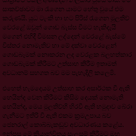
සාකච්ඡාවට මා රැගෙන යාමට හේතු වුයේ එම
කරුණයි. යුධ ටැංකි හා භට පිරිස් රැගෙන මුලතිව්
වෙරළේ ඔවුන් ගොඩ බැස්ස වීමට හැකිදැයි
මගෙන් එහිදී විමසන ලද්දෙන් වෙරළේ බැස්මේ
විස්තර නොමැතිව හා මේ දක්වා වෙරළෙන්
ගොඩබෑමක් නොකරන ලද වෙරළක බලහත්කාර
ගොඩබැමක් කිරීමට උත්සාහ කිරීම ඉතාමත්
අවධානම් සහගත බව මම පැහැදිලි කලෙමි.
එහෙත් හැමදෙයම උත්සාහ කර අසාර්ථක වී ඇති
හෙයින්ද වෙන කිරීමට කිසිම දෙයක් නොමැති
හෙයින්ද, මෙය මුලතිව්හි හිරවී ඇති හමුදාව බේරා
ගැනීමට ඉතිරි වී ඇති එකම ක්‍රමඋපාය බව
ජෙනරාල් කොබ්බැකඩුව අවධාරණය කළේය.
ඉන්පසු මේ ක්‍රියාන්විතය සැලසුම් කිරීමට ඔහු