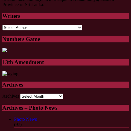
Province of Sri Lanka.
Writers
Numbers Game
13th Amendment
Archives
Archives
Archives – Photo News
Photo News
(97)