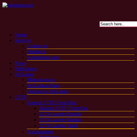
Home
Services
Contact us
Feedback
Advertising Info
News
Publication
Sri Lanka
Mahawansaya
Sri Lankan Flags
Outlook of Sri Lanka
LTTE
Banned LTTE Front Org.
Banned LTTE Front Org
1373-Gazette English
1373-Gazette Sinhala
1373-Gazette Tamil
Assassination