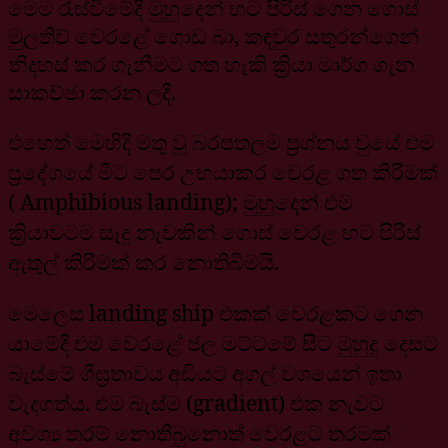
මෙම රැස්වීමේදී මුහුදෙන් භට පිරිස් ගෙන ගොස්
මුලතිව් වෙරළේ ගොඩ බා, කඳවුර සතුරන්ගෙන්
නිදහස් කර ගැනීමට ගත හැකි ක්‍රියා මාර්ග ගැන
සාකච්ඡා කරන ලදී.
එහෙත් මෙහිදී මතු වූ බරපතලම ප්‍රශ්නය වුයේ එම
ප්‍රදේශයේ මිට පෙර උභයාකර වෙරළ ගත කිරීමක්
( Amphibious landing); මුහුදෙන් එම
ක්‍රියාවටම සෑදූ නැවකින් ගොස් වෙරළ භට පිරිස්
ඇතුල් කිරිමක් කර නොතිබීමයි.
මෙලෙස landing ship එකක් වෙරළකට ගෙන
යාමේදී එම වෙරළේ ජල මට්ටමේ සිට මුහුදු දෙසට
බැස්මේ ශීඝ්‍රතාවය අඩියට අගල් වශයෙන් ඉතා
වැදගත්ය. එම බැස්ම (gradient) එක නැවට
අවශ්‍ය තරම් නොතිබුනොත් වෙරළට තරමක්