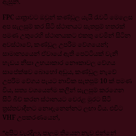
ඇසුනි.
FPC යාත්‍රාවට ඔවුන් කණ්ඩුල යැයි රැවටී මෙලෙස
අප සැලසුම් කර සිටි ස්ථානයට සැතපුම් හතරක්
පමණ උතුරෙහි ස්ථානයකට එකතු වෙමින් සිටින
අවස්ථාවේ, කණ්ඩුල උපරිම වේගයෙන්;
සාමාන්‍යයෙන් ඒවායේ ඇති පෙට්ටියක් වැනි
හැඩය නිසා උභයාකාර නෞකාවල වේගය
සාපේක්ෂව බොහෝ අඩුය, කණ්ඩුල නැවේ
උපරිම වේගය පැයට නාවික සැතපුම් 10 ක් පමණ
විය, සත්‍ය වශයෙන්ම කලින් සැලසුම් කරගෙන
සිටි බීච් කරන ස්ථානයට වෙරළ මුරට සිටි
ත්‍රස්තවාදීනට නොදැනෙන්නට ලඟා විය. එවිට
VHF උපකරණයෙන්,
“අපිට වැරදිලා, පාලම තියෙන නැව එන්නේ