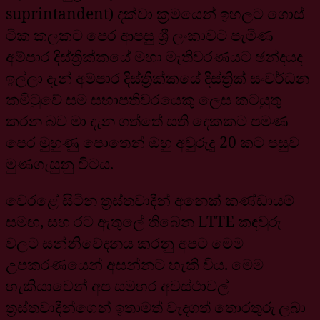
suprintandent) දක්වා ක්‍රමයෙන් ඉහලට ගොස්
ටික කලකට පෙර ආපසු ශ්‍රී ලංකාවට පැමිණ
අම්පාර දිස්ත්‍රික්කයේ මහා මැතිවරණයට ඡන්දයද
ඉල්ලා දැන් අම්පාර දිස්ත්‍රික්කයේ දිස්ත්‍රික් සංවර්ධන
කමිටුවේ සම සභාපතිවරයෙකු ලෙස කටයුතු
කරන බව මා දැන ගත්තේ සති දෙකකට පමණ
පෙර මුහුණු පොතෙන් ඔහු අවුරුදු 20 කට පසුව
මුණගැසුනු විටය.
වෙරළේ සිටින ත්‍රස්තවාදීන් අනෙක් කණ්ඩායම්
සමඟ, සහ රට ඇතුලේ තිබෙන LTTE කඳවුරු
වලට සන්නිවේදනය කරනු අපට මෙම
උපකරණයෙන් අසන්නට හැකි විය. මෙම
හැකියාවෙන් අප සමහර අවස්ථාවල්
ත්‍රස්තවාදීන්ගෙන් ඉතාමත් වැදගත් තොරතුරු ලබා