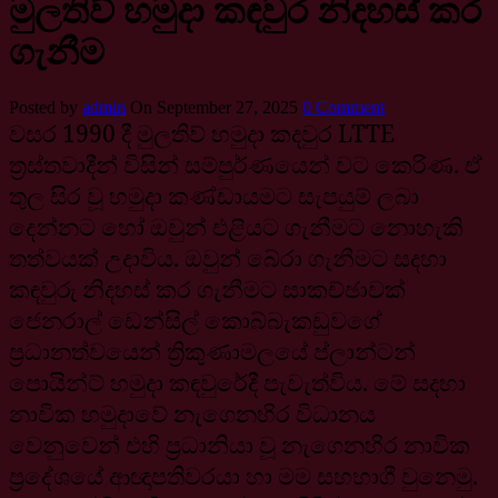
මුලතිව් හමුදා කඳවුර නිදහස් කර
ගැනීම
Posted by
admin
On September 27, 2025
0 Comment
වසර 1990 දී මුලතිව් හමුදා කදවුර LTTE
ත්‍රස්තවාදීන් විසින් සම්පුර්ණයෙන් වට කෙරිණ. ඒ
තුල සිර වූ හමුදා කණ්ඩායමට සැපයුම් ලබා
දෙන්නට හෝ ඔවුන් එළියට ගැනීමට නොහැකි
තත්වයක් උදාවිය. ඔවුන් බේරා ගැනීමට සදහා
කඳවුරු නිදහස් කර ගැනීමට සාකච්ඡාවක්
ජෙනරාල් ඩෙන්සිල් කොබ්බැකඩුවගේ
ප්‍රධානත්වයෙන් ත්‍රිකුණාමලයේ ප්ලාන්ටන්
පොයින්ට් හමුදා කඳවුරේදී පැවැත්විය. මේ සදහා
නාවික හමුදාවේ නැගෙනහිර විධානය
වෙනුවෙන් එහි ප්‍රධානියා වූ නැගෙනහිර නාවික
ප්‍රදේශයේ ආඥාපතිවරයා හා මම සහභාගී වුනෙමු.