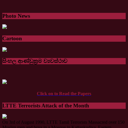
Photo News
Cartoon
සිංහල ආණ්ඩුක්‍රම ව්‍යවස්ථාව
Click on to Read the Papers
LTTE Terrorists Attack of the Month
On 3rd of August 1990, LTTE Tamil Terrorists Massacred over 150
Muslim men and boys in a Mosque in Kattankudiya, Eastern