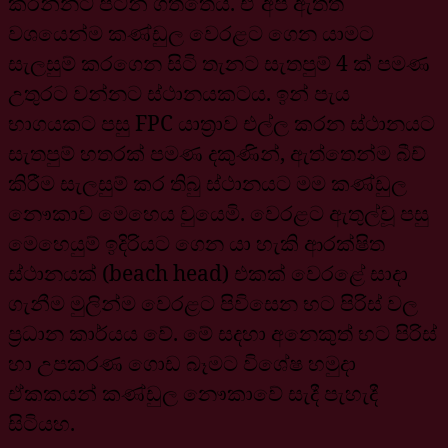
කරන්නට පටන් ගත්තේය. ඒ අප ඇත්ත
වශයෙන්ම කණ්ඩුල වෙරළට ගෙන යාමට
සැලසුම් කරගෙන සිටි තැනට සැතපුම් 4 ක් පමණ
උතුරට වන්නට ස්ථානයකටය. ඉන් පැය
භාගයකට පසු FPC යාත්‍රාව එල්ල කරන ස්ථානයට
සැතපුම් හතරක් පමණ දකුණින්, ඇත්තෙන්ම බීච්
කිරීම සැලසුම් කර තිබු ස්ථානයට මම කණ්ඩුල
නෞකාව මෙහෙය වුයෙමි. වෙරළට ඇතුල්වූ පසු
මෙහෙයුම් ඉදිරියට ගෙන යා හැකි ආරක්ෂිත
ස්ථානයක් (beach head) එකක් වෙරළේ සාදා
ගැනීම මුලින්ම වෙරළට පිවිසෙන භට පිරිස් වල
ප්‍රධාන කාර්යය වේ. මේ සදහා අනෙකුත් භට පිරිස්
හා උපකරණ ගොඩ බෑමට විශේෂ හමුදා
ඒකකයන් කණ්ඩුල නෞකාවේ සැදී පැහැදී
සිටියහ.