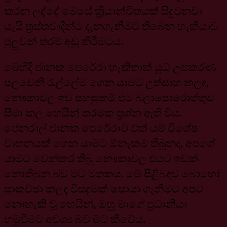
කරන ලද්දේ මෙසේ ක්‍රියාන්විතයක් සිදුවනවා
යැයි ත්‍රස්තවාදීන්ට දැනගැනීමට තිබෙන හැකියාව
පුලුවන් තරම් අඩු කිරීමටය.
මෙහිදි ජානක පෙරේරා හැකිතාක් යුධ උපකරණ
පලවෙනි රැල්ලේම ගෙන යාමට උත්සාහ කලද,
නෞකාවල ඉඩ පහසුකම් එම බලාපොරොත්තුව
සීමා කල හෙයින් තරමක ප්‍රශ්න ඇති විය.
ජෙනරාල් ජානක පෙරේරාට එක් යම් විශේෂ
වාහනයක් ගෙන යාමට ඕනෑකම තිබුනද, අපගේ
යාමට වෙන්කර තිබූ නෞකාවල එයට ඉඩක්
නොතිබුන බව මට මතකය. මේ පිළිබඳව බොහෝ
සාකච්ඡා කලද විසදුමක් සොයා ගැනීමට අපට
නොහැකි වූ හෙයින්, ඔහු මාගේ ප්‍රධානියා
හමුවීමට අවශ්‍ය බව මට කීවේය.