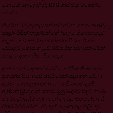
ගොඩක් පල්ලෙහින්, RPG ගෘප් එක එතෙන්ට
යවන්න”
කියමින් ඔවූහූ කෑගසන්නට පටන් ගත්හ. කණ්ඩුල
සතුරා විසින් හඳුන්වන්නේ ‘පාලම තිබෙන නැව’
ලෙසට බව අපට දැනගත්තේ එවිටය. ඒ අප
වෙරළට ගොස් නැවේ රැම්ප් එක පාලමක් මෙන්
පහලට දමන නිසා විය යුතුය.
දැන් ඔවුන්ට අපගේ රැවටීම තේරී ඇති බව අපට
ප්‍රත්‍යක්ෂ විය. අපේ රැවටීමෙන් සෑහෙන වේලා
අවකාශයක් ලබා ගන්නට හැකියාවක් ලැබී
ඇත්තේ වුවද දැන් සත්‍යට මුහුණදීමට සිදුව තිබේ.
වෙරළේ බැස්ම ගැන හෝ වෙරළ තදාසන්නයේ
වතුර මට්ටමෙන් යට ඇති ලොකු ගල් පිලිබඳව