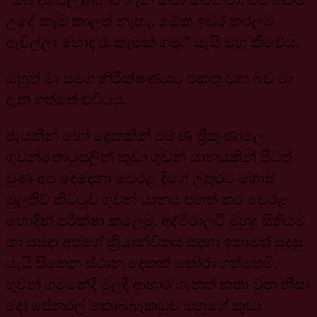
උදේ කෑම කාලත් නැහැ. මේක ඉවර කරලම
ඇවිල්ලා හොද රෑ කෑමක් ගමු.” යැයි ඔහු කීවේය.
ඔහුත් මා සමග නිරීක්ෂණයට එකතු වන බව මා
දැන ගත්තේ එවිටය.
පැයකින් හෝ දෙකකින් පමණ ත්‍රිකුණාමල
ගුවන්තොටුපලින් කුඩා ගුවන් යානයකින් පිටත්
වුණ අප දෙදෙනා වෙරළ දිගේ උතුරට ගොස්
මුලතිව් කිට්ටුව ගුවන් යානය පහත් කර වෙරළ
හොදින් පරික්ෂා කලෙමු. අද්මිරාලටි මුහුදු සිතියම
හා සසඳා අපගේ ක්‍රියාන්විතය සදහා ඉතාමත් සුදුසු
යැයි සිතෙන ස්ථාන දෙකක් තෝරා ගත්තෙමි.
ගුවන් ගමනේදී මුලදී ආහාර ගැනත් කතා වුන නිසා
දෝ ජෙනරල් කොබ්බෑකඩුව ඔහුගේ කුඩා