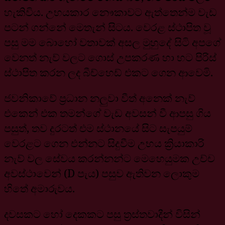
හැකිවිය. උභයකාර නෞකාවට ඇත්තෙන්ම වැඩ
පටන් ගන්නේ මෙතැන් සිටය. වෙරළ ස්ථාපිත වූ
පසු මම බොහෝ වතාවක් අසල මුහුදේ සිටි අපගේ
වෙනත් නැව් වලට ගොස් උපකරණ හා භට පිරිස්
ස්ථාපිත කරන ලද බීච්හෙඩ් එකට ගෙන ආවෙමි.
ජවනිකාවේ ප්‍රධාන නලුවා වීත් අනෙක් නැව්
එකෙන් එක තමන්ගේ වැඩ අවසන් වී ආපසු ගිය
පසුත්, තව දුරටත් එම ස්ථානයේ සිට සැපයුම්
වෙරළට ගෙන එන්නට සිදුවීම උභය ක්‍රියාකාරි
නැව් වල සේවය කරන්නන්ට මෙහෙයුමක උච්ච
අවස්ථාවෙන් (D පැය) පසුව ඇතිවන ලොකුම
හිතේ අමාරුවය.
දවසකට හෝ දෙකකට පසු ත්‍රස්තවාදීන් විසින්