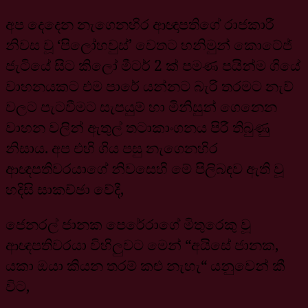
අප දෙදෙන නැගෙනහිර ආඥාපතිගේ රාජකාරී
නිවස වූ ‘පිලෝහවුස්’ වෙතට හනිමුන් කොටේජ්
ජැටියේ සිට කිලෝ මීටර් 2 ක් පමණ පයින්ම ගියේ
වාහනයකට එම පාරේ යන්නට බැරි තරමට නැව්
වලට පැටවීමට සැපයුම් හා මිනිසුන් ගෙනෙන
වාහන වලින් ඇතුල් තටාකාංගනය පිරී තිබුණු
නිසාය. අප එහි ගිය පසු නැගෙනහිර
ආඥපතිවරයාගේ නිවසෙහි මේ පිලිබඳව ඇති වූ
හදිසි සාකච්ඡා වේදී,
ජෙනරල් ජානක පෙරේරාගේ මිතුරෙකු වූ
ආඥපතිවරයා විහිලුවට මෙන් “අයිසේ ජානක,
යකා ඔයා කියන තරම් කළු නැහැ“ යනුවෙන් කී
විට,