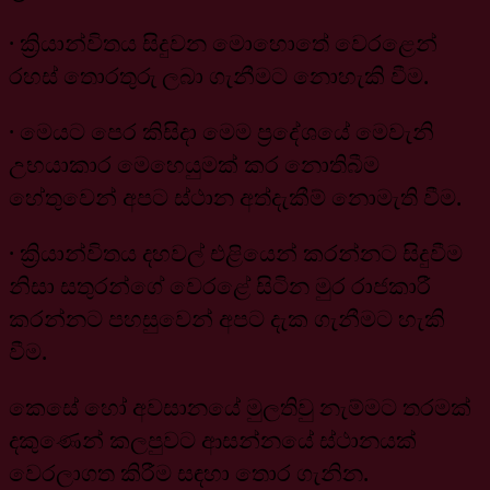
· ක්‍රියාන්විතය සිදුවන මොහොතේ වෙරළෙන්
රහස් තොරතුරු ලබා ගැනීමට නොහැකි වීම.
· මෙයට පෙර කිසිදා මෙම ප්‍රදේශයේ මෙවැනි
උභයාකාර මෙහෙයුමක් කර නොතිබීම
හේතුවෙන් අපට ස්ථාන අත්දැකීම් නොමැති වීම.
· ක්‍රියාන්විතය දහවල් එළියෙන් කරන්නට සිදුවීම
නිසා සතුරන්ගේ වෙරළේ සිටින මුර රාජකාරී
කරන්නට පහසුවෙන් අපට දැක ගැනීමට හැකි
වීම.
කෙසේ හෝ අවසානයේ මුලතිවු නැම්මට තරමක්
දකුණෙන් කලපුවට ආසන්නයේ ස්ථානයක්
වෙරලාගත කිරීම සඳහා තොර ගැනින.