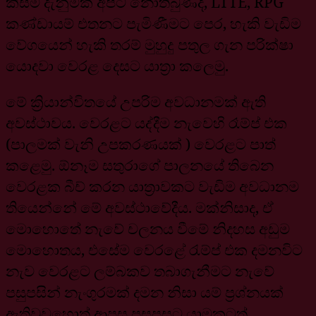
කිසිම දැනුමක් අපට නොතිබුණද, LTTE, RPG
කණ්ඩායම් එතනට පැමිණීමට පෙර, හැකි වැඩිම
වේගයෙන් හැකි තරම් මුහුදු පතුල ගැන පරික්ෂා
යොදවා වෙරළ දෙසට යාත්‍රා කලෙමු.
මේ ක්‍රියාන්විතයේ උපරිම අවධානමක් ඇති
අවස්ථාවය. වෙරළට යද්දීම නැවෙහි රෑම්ප් එක
(පාලමක් වැනි උපකරණයක් ) වෙරළට පාත්
කළෙමු. ඕනෑම සතුරාගේ පාලනයේ තිබෙන
වෙරළක බීච් කරන යාත්‍රාවකට වැඩිම අවධානම
තියෙන්නේ මේ අවස්ථාවේදීය. මක්නිසාද, ඒ
මොහොතේ නැවේ චලනය වීමේ නිදහස අඩුම
මොහොතය, එසේම වෙරළේ රැම්ප් එක දමනවිට
නැව වෙරළට ලම්බකව තබාගැනීමට නැවේ
පසුපසින් නැංගුරමක් දමන නිසා යම් ප්‍රශ්නයක්
ඇතිවුවහොත් ආපසු පසුපසට යාමකටත්