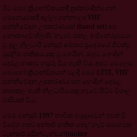
මීට පෙර ක්‍රියාන්විතයකදී ත්‍රස්තවාදීන්ගෙන්
මෙහෙයුමකදී අල්ලා ගන්නා ලද VHF
සන්නිවේදන උපකරණයක් (hand set) අප
නෞකාවේ තිබුණි. නැවේ එකල ඉංජිනේරුවරයා
වූ සුලු නිලධාරී මන්සූර් අම්පාර ප්‍රදේශයේ ජීවත්වූ
මුස්ලිම් ජාතිකයෙකු වූ හෙයින්, ඔහුට හොදින්
දෙමළ භාෂාව හසුරු විය හැකි විය. අපට මෙලෙස
බොහෝ ක්‍රියාන්විතයන් වලදී මෙම LTTE, VHF
සන්නිවේදන උපකරණය සහ හොදින් දෙමළ
කතාකල හැකි නිලධාරියෙකු නැවේ සිටීම විශාල
වාසියක් විය.
මෙම මන්සූර් 1997 නාවික හමුදාවෙන් ඉවත් වී
විදේශ ගතව අන්තර් ජාතික තෙල් නැව් සමාගමක
ටෑන්කර් සුප්‍රින්ටැන්ඩන්(tanker