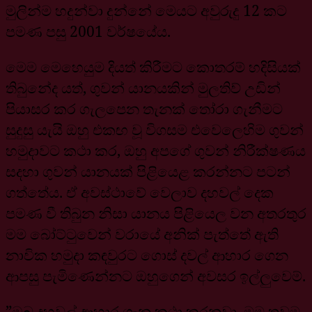
මුලින්ම හදුන්වා දුන්නේ මෙයට අවුරුදු 12 කට
පමණ පසු 2001 වර්ෂයේය.
මෙම මෙහෙයුම දියත් කිරීමට කොතරම් හදිසියක්
තිබුනේද යත්, ගුවන් යානයකින් මුලතිව් උඩින්
පියාසර කර ගැලපෙන තැනක් තෝරා ගැනීමට
සුදුසු යැයි ඔහු එකඟ වූ විගසම එවෙලෙහිම ගුවන්
හමුදාවට කථා කර, ඔහු අපගේ ගුවන් නිරීක්ෂණය
සදහා ගුවන් යානයක් පිළියෙළ කරන්නට පටන්
ගත්තේය. ඒ අවස්ථාවේ වෙලාව දහවල් දෙක
පමණ වී තිබුන නිසා යානය පිළියෙල වන අතරතුර
මම බෝට්ටුවෙන් වරායේ අනික් පැත්තේ ඇති
නාවික හමුදා කඳවුරට ගොස් දවල් ආහාර ගෙන
ආපසු පැමිණෙන්නට ඔහුගෙන් අවසර ඉල්ලුවෙම්.
”ඔබ දහවල් ආහාර ගැන කථා කරනවා. මම තවම