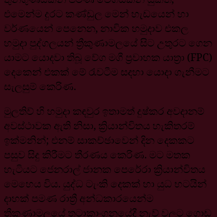
එමෙන්ම දුරට කණ්ඩුල මෙන් හැඩයෙන් හා
වර්ණයෙන් පෙනෙන, නාවික හමුදාව එකල
හමුදා පුද්ගලයන් ත්‍රීකුණාමලයේ සිට උතුරට ගෙන
යාමට යොදවා තිබූ වේග මගී ප්‍රවාහක යාත්‍රා (FPC)
දෙකෙන් එකක් මේ රැවටීම සදහා යොදා ගැනීමට
සැලසුම් කෙරිණ.
මුලතිව් හි හමුදා කඳවුර ඉතාමත් දුෂ්කර අවදානම්
අවස්ථාවක ඇති නිසා, ක්‍රියාන්විතය හැකිතරම්
ඉක්මනින්; එනම් සාකච්ඡාවෙන් දින දෙකකට
පසුව සිදු කිරීමට තීරණය කෙරිණ. මට මතක
හැටියට ජෙනරාල් ජානක පෙරේරා ක්‍රියාන්විතය
මෙහෙය විය. යුද්ධ ටැංකි දෙකක් හා යුධ භටයින්
දාහක් පමණ රාත්‍රී අන්ධකාරයෙන්ම
ත්‍රීකුණාමලයේ තටාකාංගනයේදී නැව් වලට ගොඩ