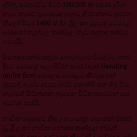
දුරින්, සමහරවිට මීටර් 100/200 ක් පමණ දුරින්
නැව: නැවේ ප්‍රමාණයද අනුව, හිරවන්නට පුළුවන.
කිලෝ මීටර 1400 ක් දිග ශ්‍රීලංකා මුහුදේ වෙරළේ
බොහෝ තැන්වල කණ්ඩුල නැව සදහාද තත්වය
මෙයයි.
විශේෂයෙන්ම සතුරා ගොඩබෑමට විරුද්ධව පහර
දීමට වෙරළේ බලා සිටින අවස්ථාවක (landing
under fire) මෙලෙස වෙරළට කිට්ටුවෙන්
මුහුදේ, බැස්ම අවශ්‍ය තරම් නොතිබි මඟ හිර වීම,
නැවෙහි සිටින්නන් ඉඳගෙන සිටින තාරාවන් සේ
අසරණ කරයි.
නාවික හමුදාවේ තිබු උභය යාත්‍රා දෙකෙන් එකක්
වූ, ශ්‍රී ලංකා නාවික නෞකා කණ්ඩුල නමැති
යාත්‍රාවේ එකල අණදෙන නිලධාරී වුයේ මාය. මේ