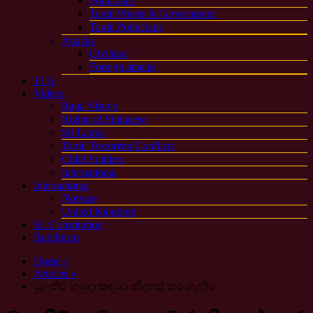
Politicians
Tamil Priests & Government
Tamil Politicians
Attacks
Civilians
Foreign attacks
13 A
Videos
Rana Viruvo
Rights of Sinhalese
Sri Lanka
Tamil Terrorism Conflicts
Child Soldiers
International
International
Norway
United Kingdom
SL Constitution
Buddhism
Home »
Articles »
මුලතිව් හමුදා කඳවුර නිදහස් කර ගැනීම