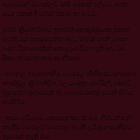
බෑගයෙන් චොක්ලට් බාර් දෙකක් එලියට ගෙන
මටද එකක් දී ඔහුත් එකක් කෑවේය.
මෙම ක්‍රියාන්විතය ඉතාමත් අනතුරුදායක එකක්
බවත් එය පහසුවෙන්ම අපට මහත් හානි ගෙන
දෙන විනාශයකින් කෙළවර විය හැකි බව මට
සිතුනේ පහත කරුණ නිසාය.
· මෙකල නැගෙනහිර වෙරළේ කිහිප ස්ථානයකම
කණ්ඩුල ක්‍රියාන්විත වල යෙදුන හෙයින්, කොටි
මුහුදෙන් ප්‍රහාරයක් බලාපොරොත්තු වෙන් සිටිය
හැකිවීම.
· අපට හරියටම කොතැනකවත් මඟ හිරවන්නේ
නැතිව වෙරළට යාම කල හැකි දැයි දැනගැනීමට
ක්‍රමයක් නැති වීම.