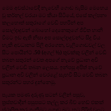
මෙම අවස්ථාවේදී නැවෙහි ගොඩ බැසීම මෙහෙය
වූ කර්නල් වරයා මට කියා සිටියේ, එසේ කල්පනා
කලහොත් සතුරාගේ වෙඩි පහරින් අප
සොල්දාදුවන් බොහෝ දෙනෙකුගේ ජිවිත හානි
වීමට ඉඩ ඇති නිසා අප සොල්දාදුවන්ට සිදු විය
හැකි අවධානම පිලි අරගෙන, වැලිගොඩවල් වල
සිට පොයින්ට් .50 (අගල් ½) තුවක්කු වලින් වෙඩි
තබන සතුරන් වෙත අපගේ නැවේ ප්‍රධාන අවි
වලින් වෙඩි තබන ලෙසය. ඉන්පසු අපිත් නැවේ
ප්‍රධාන අවි වලින් වෙරළේ සැඟවී සිට වෙඩි තබන
සතුරන්ට පහර දුන්නෙමු.
පැයක පමණ දරුණු සටන් වලින් පසුව,
ත්‍රස්තවාදීන් පසුපසට තල්ලු කර බීච් හෙඩ් එකක්
ස්ථාපිත කර ගැනීමට ගොඩ බට, භට පිරිස් වලට