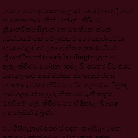
මෙහෙයුමේ අවසාන සැලසුම් සාකච්ඡාවේදී මෙම
අවධානම තරමකින් හෝ අඩු කිරීමට,
ක්‍රියාන්විතය සිදුවන ඉතාමත් තීරනාත්මක
අවස්ථාවේ ටික වේලාවකට හෝ සතුරා රවටා
කුඩා වේලාවක් ලබා ගැනීම සදහා රැවටීමේ
ක්‍රියාන්විතයක් (mock landing) සැලසුමට
ඇතුලුකිරීමට යෝජනා කලෙමි. සමහර විට එයට
ටික කලකට පෙර එක්සත් ජනපදයේ රහස්
තොරතුරු එකතු කිරීම සහ විශ්ලේෂණය පිළිබඳ
පාඨමාලාවක් හැදෑරූ නිසා මෙවැනි සතුරා
රැවටීමේ වැඩ කිරීමට මට ඒ දිනවල විශේෂ
උනන්දුවක් තිබුණි.
එය පිළිගැනුණු අතර ඒ සදහා කණ්ඩුල මෙන්
තුන්ගුණයකින් පමණ වේගයකින් යුක්ත,