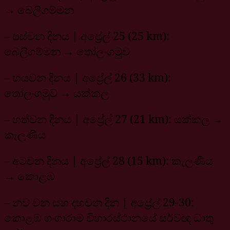
→ බෙලිගම්මන
– පස්වන දිනය | අප්‍රේල් 25 (25 km):
බෙලිගම්මන → තෝලංගමුව
– හයවන දිනය | අප්‍රේල් 26 (33 km):
තෝලංගමුව → යක්කල
– හත්වන දිනය | අප්‍රේල් 27 (21 km): යක්කල →
කැලණිය
– අටවන දිනය | අප්‍රේල් 28 (15 km): කැලණිය
→ කොළඹ
– නව වන සහ දහවන දින | අප්‍රේල් 29-30:
කොළඹ ගංගාරාම විහාරස්ථානයේ සර්වඥ ධාතු