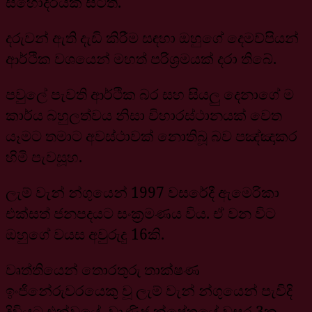
සහෝදරියක් සිටිති.
දරුවන් ඇති දැඩි කිරීම සඳහා ඔහුගේ දෙමව්පියන්
ආර්ථික වශයෙන් මහත් පරිශ්‍රමයක් දරා තිබේ.
පවුලේ පැවති ආර්ථික බර සහ සියලු දෙනාගේ ම
කාර්ය බහුලත්වය නිසා විහාරස්ථානයක් වෙත
යෑමට තමාට අවස්ථාවක් නොතිබූ බව පඤ්ඤාකර
හිමි පැවසූහ.
ලැම් වැන් න්ගුයෙන් 1997 වසරේදී ඇමෙරිකා
එක්සත් ජනපදයට සංක්‍රමණය විය. ඒ වන විට
ඔහුගේ වයස අවුරුදු 16කි.
වෘත්තියෙන් තොරතුරු තාක්ෂණ
ඉංජිනේරුවරයෙකු වූ ලැම් වැන් න්ගුයෙන් පැවිදි
දිවියට එක්වූයේ, වාණිජ ක්ෂේත්‍රයේ වසර 3ක