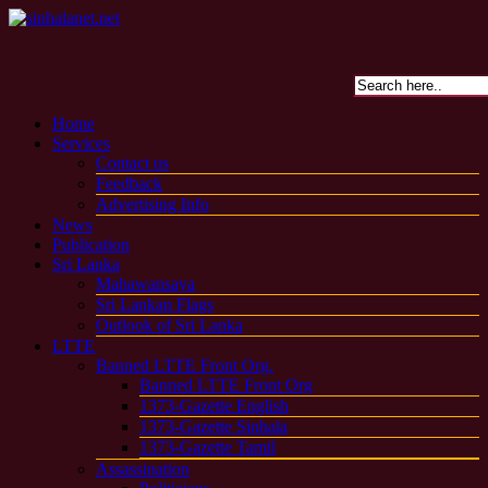
Home
Services
Contact us
Feedback
Advertising Info
News
Publication
Sri Lanka
Mahawansaya
Sri Lankan Flags
Outlook of Sri Lanka
LTTE
Banned LTTE Front Org.
Banned LTTE Front Org
1373-Gazette English
1373-Gazette Sinhala
1373-Gazette Tamil
Assassination