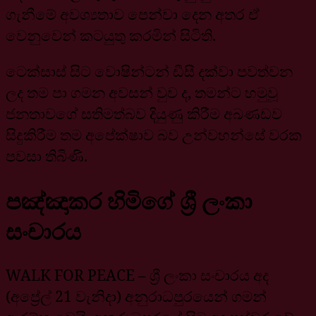
ගැනීමේ අවශ්‍යතාව පෙන්වා දෙන අතර ඒ
වෙනුවෙන් කටයුතු කරමින් සිටිති.
ටෙක්සාස් සිට වොෂින්ටන් ඩීසී දක්වා පවත්වන
ලද තම පා ගමන අවසන් වුව ද, තමන්ට හමුවූ
ජනතාවගේ සතිමත්බව දියුණු කිරීම අඛණඩව
සිදුකිරීම තම අපේක්ෂාව බව උන්වහන්සේ වරක
පවසා තිබිණි.
පඤ්ඤාකර හිමිගේ ශ්‍රී ලංකා
සංචාරය
WALK FOR PEACE – ශ්‍රී ලංකා සංචාරය අද
(අප්‍රේල් 21 වැනිදා) අනුරාධපුරයෙන් ගමන්