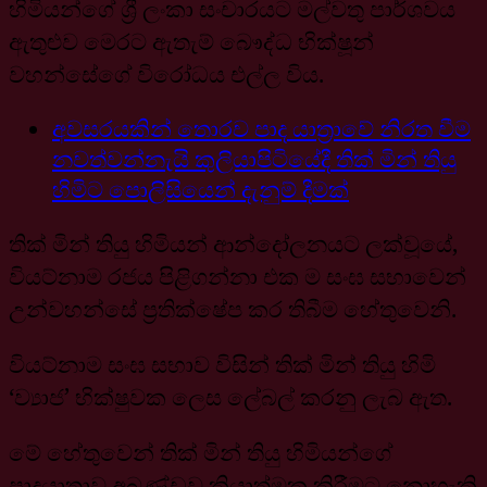
හිමියන්ගේ ශ්‍රී ලංකා සංචාරයට මල්වතු පාර්ශවය
ඇතුළුව මෙරට ඇතැම් බෞද්ධ භික්ෂූන්
වහන්සේගේ විරෝධය එල්ල විය.
අවසරයකින් තොරව පාද යාත්‍රාවේ නිරත වීම
නවත්වන්නැයි කුලියාපිටියේදී තික් මින් තියු
හිමිට පොලිසියෙන් දැනුම් දීමක්
තික් මින් තියු හිමියන් ආන්දෝලනයට ලක්වූයේ,
වියට්නාම රජය පිළිගන්නා එක ම සංඝ සභාවෙන්
උන්වහන්සේ ප්‍රතික්ෂේප කර තිබීම හේතුවෙනි.
වියට්නාම සංඝ සභාව විසින් තික් මින් තියු හිමි
‘ව්‍යාජ’ භික්ෂුවක ලෙස ලේබල් කරනු ලැබ ඇත.
මේ හේතුවෙන් තික් මින් තියු හිමියන්ගේ
පාදයාත්‍රාව අඛණ්ඩව ක්‍රියාත්මක කිරීමට නොහැකි