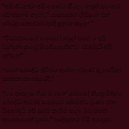
“අපි කියනවා අපි බෞද්ධ කියලා නමුත් අවංකව
අපි එහෙම නැහැ,”. පඤ්ඤාකර හිමියෝ එක්
සම්මුඛ සාකච්ඡාවකදී ප්‍රකාශ කළහ.”
“වියට්නාමයේ බොහෝ පවුල් වගේ ම අපි
වන්දනා කළේ මියගිය ඥාතීන්ව. එච්චරයි අපි
දන්නේ”
“මගේ බෞද්ධ ජීවිතය ආරම්භ වුණේ ඇමෙරිකා
එක්සත් ජනපදයේදී.”
“මම පාසලට ගියා ම මගේ යාළුවෝ කියපු විදිහට
බෞද්ධ තරුණ සංගමයට සම්බන්ධ වුණා. ඒක
විනෝදයි. අපි සමර් කෑම්ප් කළා. මම එකේ
නායකයෙක් වුණා,” පඤ්ඤාකර හිමි පැවසූහ.