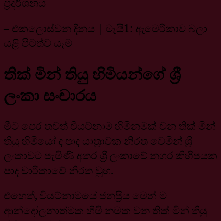
ප්‍රදර්ශනය
– එකලොස්වන දිනය | මැයි1: ඇමෙරිකාව බලා
යළි පිටත්ව යෑම
තික් මින් තියු හිමියන්ගේ ශ්‍රී
ලංකා සංචාරය
මීට පෙර තවත් වියට්නාම හිමිනමක් වන තික් මින්
තියු හිමියෝ ද පාද යාත්‍රාවක නිරත වෙමින් ශ්‍රී
ලංකාවට පැමිණි අතර ශ්‍රී ලංකාවේ නගර කිහිපයක
පාද චාරිකාවේ නිරත වූහ.
එහෙත්, වියට්නාමයේ ජනප්‍රිය මෙන් ම
ආන්දෝලනාත්මක හිමි නමක වන තික් මින් තියු