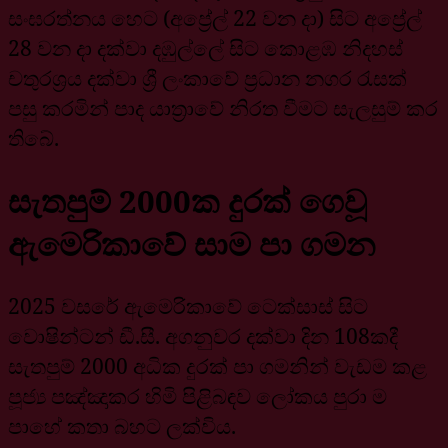
සංඝරත්නය හෙට (අප්‍රේල් 22 වන දා) සිට අප්‍රේල්
28 වන දා දක්වා දඹුල්ලේ සිට කොළඹ නිදහස්
චතුරශ්‍රය දක්වා ශ්‍රී ලංකාවේ ප්‍රධාන නගර රැසක්
පසු කරමින් පාද යාත්‍රාවේ නිරත වීමට සැලසුම් කර
තිබේ.
සැතපුම් 2000ක දුරක් ගෙවූ
ඇමෙරිකාවේ සාම පා ගමන
2025 වසරේ ඇමෙරිකාවේ ටෙක්සාස් සිට
වොෂින්ටන් ඩී.සී. අගනුවර දක්වා දින 108කදී
සැතපුම් 2000 අධික දුරක් පා ගමනින් වැඩම කළ
පූජ්‍ය පඤ්ඤාකර හිමි පිළිබඳව ලෝකය පුරා ම
පාහේ කතා බහට ලක්විය.