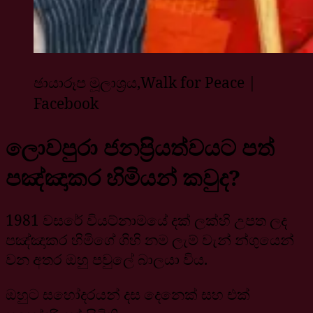
ඡායාරූප මූලාශ්‍රය,
Walk for Peace‍ ‍|
Facebook
ලොවපුරා ජනප්‍රියත්වයට පත්
පඤ්ඤාකර හිමියන් කවුද?
1981 වසරේ වියට්නාමයේ දක් ලක්හි උපත ලද
පඤ්ඤාකර හිමිගේ ගිහි නම ලැම් වැන් න්ගුයෙන්
වන අතර ඔහු පවුලේ බාලයා විය.
ඔහුට සහෝදරයන් දස දෙනෙක් සහ එක්