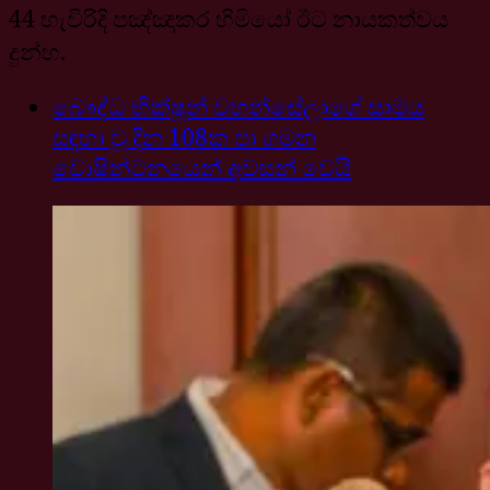
44 හැවිරිදි පඤ්ඤාකර හිමියෝ ඊට නායකත්වය
දුන්හ.
බෞද්ධ භික්ෂූන් වහන්සේලාගේ සාමය
සඳහා වූ දින 108ක පා ගමන
වොෂින්ටනයෙන් අවසන් වෙයි