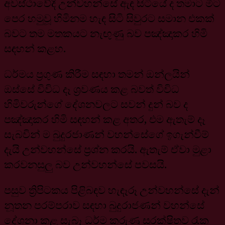
අවස්ථාවේදී උන්වහන්සේ ඇඳ සිටියේ ද තමාට මීට
පෙර හමුවූ හිමිනම හැඳ සිටි සිවුරට සමාන එකක්
බවට තම මතකයට නැඟුණු බව පඤ්ඤාකර හිමි
සඳහන් කළහ.
ධර්මය ප්‍රගුණ කිරීම සඳහා තමන් ඔන්ලයින්
ඔස්සේ විවිධ දෑ ශ්‍රවණය කළ බවත් විවිධ
හිමිවරුන්ගේ දේශනවලට සවන් දුන් බව ද
පඤ්ඤාකර හිමි සඳහන් කළ අතර, එම ඇතැම් දෑ
සැබවින් ම බුදුරජාණන් වහන්සේගේ ඉගැන්වීම්
දැයි උන්වහන්සේ ප්‍රශ්න කරයි. ඇතැම් ඒවා මුළා
කරවනසුලු බව උන්වහන්සේ පවසයි.
පසුව ත්‍රිපිටකය පිළිබඳව හැඳෑරූ උන්වහන්සේ දැන්
නූතන පරම්පරාව සඳහා බුදුරාජණන් වහන්සේ
දේශනා කළ සැබෑ ධර්ම කරුණු සුරක්ෂිතව රැක