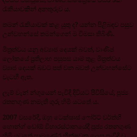
රැකියාවකින් අනතුරුව ය.
තමන් රැකියාවක් කළ යුතු ද? යන්න පිළිබඳව පසුව
උන්වහන්සේ තමන්ගෙන් ම විමසා තිබිණි.
මිත්‍රත්වය යනු අව්‍යාජ දෙයක් බවත්, වාණිජ
ලෝකයේ ප්‍රතිලාභ පසුපස යාම තුළ මිත්‍රත්වය
ව්‍යාජ දෙයක් බවට පත් වන බවත් උන්වහන්සේට
වැටහී ඇත.
ලැම් වැන් න්ගුයෙන් පැවිදි දිවියට පිවිසියේ, පූජ්‍ය
රතනගුණ නමැති ගුරු හිමි යටතේ ය.
2007 වසරේදී, ඔහු ටෙක්සාස් ෆෝර්ට් වර්ත්හි
හොන්ග් ඩෝඕ විහාරස්ථානයේදී පූජ්‍ය රතනගුණ
හිමි යටතේ සාමණේර භික්ෂුවක ලෙස පැවිදි වූ