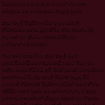
වියට්නාමයේ හැම තැන ම වගේ මහායාන
සම්ප්‍රදාය, මම ථෙරවාදයට නැඹුරු වුණා.
කුඩා කලදී පිඬුසිඟා වඩින ලද ථෙරවාදී
හිමිනමකට දානය පූජා කිරීම නිසා තමන්ට දිගු
කලයක් එම ක්‍රියාව මතකයේ තිබූ බව
උන්වහන්සේ පැවසූහ.
“මට තාම මතකයි මං කුඩා කලදී මගේ
දෙමව්පියොයි සහෝදරයොයි වැඩට ගියා. මම
තනිව ගෙදර හිටියේ. අපි ජීවත් වුණේ මහාමාර්ගය
ආසන්නයේ යි. රතු පහැති සිවුරක් පැළඳ සිටි
ථෙරවාදී හිමිනමක් පිඩුසිඟා වඩිමින් මගේ නිවස
ඉදිරිපිට නතර වුණා. මම දන්නේ නැහැ ඒ කවුද
මොනව ද කරන්නේ කියලා. පස්සේ මට හිතුණා