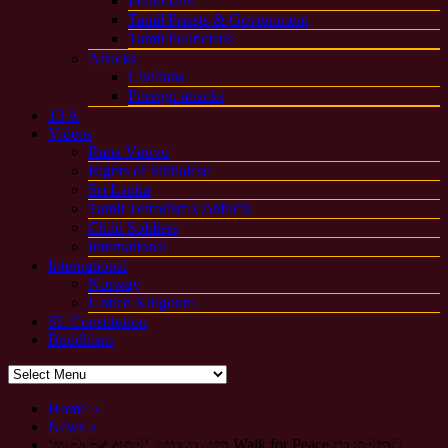
Politicians
Tamil Priests & Government
Tamil Politicians
Attacks
Civilians
Foreign attacks
13 A
Videos
Rana Viruvo
Rights of Sinhalese
Sri Lanka
Tamil Terrorism Conflicts
Child Soldiers
International
International
Norway
United Kingdom
SL Constitution
Buddhism
Home »
News »
‘සැබෑ බුදු දහම’ සොයා යන Walk for Peace පා ගමනට