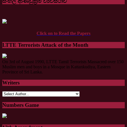
සිංහල ආණ්ඩුක්‍රම ව්‍යවස්ථාව
Click on to Read the Papers
LTTE Terrorists Attack of the Month
On 3rd of August 1990, LTTE Tamil Terrorists Massacred over 150
Muslim men and boys in a Mosque in Kattankudiya, Eastern
Province of Sri Lanka.
Writers
Numbers Game