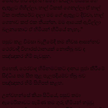
මොනව හරි දෙන්න ඕනේ කියලා. පස්සේ ගේ
ඇතුළට ගිහිල්ලා. හාල් ටිකක් ගෙනල්ලා ඒ හාල්
ටික පාත්තරේට දාලා මම ගේ ඇතුළට දිව්වා, හාල්
ගෙනාව කප් එක තියන්න. මම ආයෙත් ඇවිල්ලා
බලනකොට ඒ හිමියන් හිටියේ නැහැ.”
පසුව කළ විමසා බැලීමේදී තම නිවස ආසන්නව
ථෙරවාදී විහාරස්ථානයක් නොතිබූ බව ද
පඤ්ඤාකර හිමි පැවසූහ.
එහෙත්, ථෙරවාද හිමිනමටකට දානය පූජා කිරීමේ
සිද්ධිය තම සිත තුළ පැලපදියම්ව තිබූ බව
පඤ්ඤාකර හිමි සිහිපත් කළහ.
උන්වහන්සේ කියා සිටියේ, පසුව තමා
ඇමෙරිකාවට පැමිණ තම ගුරු හිමියන් හමූවූ