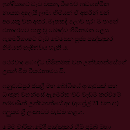
ඉන්දියාවේ වැඩ වසන, ටිබෙට් ආධ්‍යාත්මික
නායක දලෙයි ලාමා හිමියන් ඒ අතරින් එක්
අයෙකු වන අතර, මෑතකදී ලොව පුරා ම පාහේ
ජනාදරයට පාත්‍ර වූ බෞද්ධ හිමිනමක ලෙස
ඇමෙරිකාවේ වැඩ වෙසෙන පූජ්‍ය පඤ්ඤාකර
හිමියන් හැඳින්විය හැකි ය.
ථෙරවාද බෞද්ධ හිමිනමක් වන උන්වහන්සේගේ
උපන් බිම වියට්නාමය යි.
අනුරාධපුර ජයශ්‍රී මහ බෝධියේ අංකුරයක් සහ
ධාතූන් වහන්සේ ඇමෙරිකාවට වැඩම කරවීමේ
අරමුණින් උන්වහන්සේ අද (අප්‍රේල් 21 වන දා)
අලුයම ශ්‍රී ලංකාවට වැඩම කළහ.
මෙම චාරිකාවේදී පඤ්ඤාකර හිමි ප්‍රමුඛ මහා