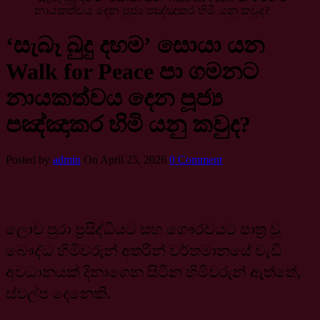
නායකත්වය දෙන පූජ්‍ය පඤ්ඤාකර හිමි යනු කවුද?
‘සැබෑ බුදු දහම’ සොයා යන
Walk for Peace පා ගමනට
නායකත්වය දෙන පූජ්‍ය
පඤ්ඤාකර හිමි යනු කවුද?
Posted by
admin
On April 25, 2026
0 Comment
ලොව පුරා ප්‍රසිද්ධියට සහ ගෞරවයට පාත්‍ර වූ
බෞද්ධ හිමිවරුන් අතරින් වර්තමානයේ වැඩි
අවධානයක් දිනාගෙන සිටින හිමිවරුන් ඇත්තේ,
ස්වල්ප දෙනෙකි.