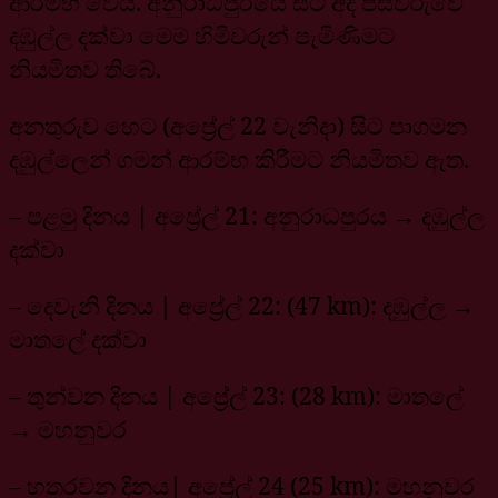
ආරම්භ වෙයි. අනුරාධපුරයේ සිට අද පස්වරුවේ
දඹුල්ල දක්වා මෙම හිමිවරුන් පැමිණිමට
නියමිතව තිබේ.
අනතුරුව හෙට (අප්‍රේල් 22 වැනිදා) සිට පාගමන
දඹුල්ලෙන් ගමන් ආරම්භ කිරීමට නියමිතව ඇත.
– පළමු දිනය | අප්‍රේල් 21: අනුරාධපුරය → දඹුල්ල
දක්වා
– දෙවැනි දිනය | අප්‍රේල් 22: (47 km): දඹුල්ල →
මාතලේ දක්වා
– තුන්වන දිනය | අප්‍රේල් 23: (28 km): මාතලේ
→ මහනුවර
– හතරවන දිනය| අප්‍රේල් 24 (25 km): මහනුවර