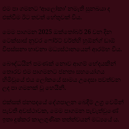
එම පා ගමනට ‘ආලෝකා’ නමැති සුනඛයා ද
එක්වීම ඊට තවත් හේතුවක් විය.
මෙම පාගමන 2025 ඔක්තෝබර් 26 වන දින
ටෙක්සාස් නුවර ෆෝර්ට් වර්ත්හි හුඕන්ග් ඩාඕ
විපස්සනා භාවනා මධ්‍යස්ථානයෙන් ආරම්භ විය.
බෞද්ධයින් පමණක් නොව ආගම් භේදයකින්
තොරව එම පාගමනට ජනතා සහයෝගය
හිමිවූයේ එය ලෝකයේ සාමය උදෙසා පවත්වන
ලද පා ගමනක් වූ හෙයිනි.
එක්සත් ජනපදයේ දේශපාලන බෙදීම් උග්‍ර වෙමින්
පැවති අවස්ථාවක, මෙම පාගමන පැවැත්වුණේ
ඉතා දුෂ්කර කාලගුණික තත්ත්වයන් මධ්‍යයේ ය.