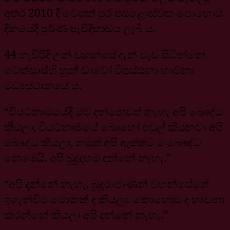
අතර 2010 දී වෙසක් පුර පසළොස්වක පොහොය
දිනයේදී පූර්ණ පැවිදිභාවය ලැබී ය.
44 හැවිරිදි උන් වහන්සේ දැන් වැඩ සිටින්නේ
ටෙක්සාස්හි හුන් ඩාවෝ විපස්සනා භාවනා
මධ්‍යස්ථානයේ ය.
“වියට්නාමයේදී මම දන්නෙවත් නැහැ අපි බෞද්ධ
කියලා, වියට්නාමයේ බොහෝ පවුල් කියනවා අපි
බෞද්ධ කියලා, නමුත් අපි ඇත්තට ම බෞද්ධ
නෙමෙයි. අපි බුදුදහම දන්නේ නැහැ.”
“අපි දන්නේ නැහැ, බුදුරාජාණන් වහන්සේගේ
ඉගැන්වීම මොකක් ද කියලා. කොහොම ද භාවනා
කරන්නේ කියලා අපි දන්නේ නැහැ.”