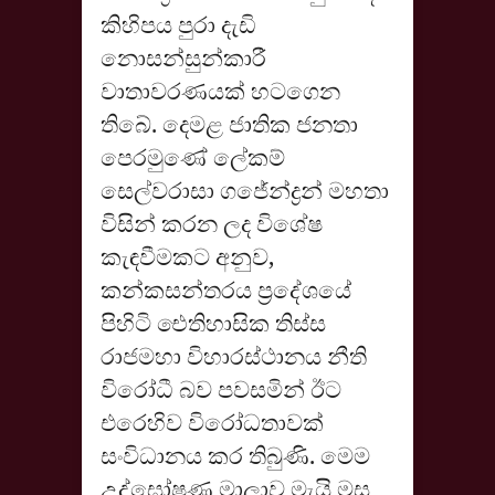
කිහිපය පුරා දැඩි
නොසන්සුන්කාරී
වාතාවරණයක් හටගෙන
තිබේ. දෙමළ ජාතික ජනතා
පෙරමුණේ ලේකම්
සෙල්වරාසා ගජේන්ද්‍රන් මහතා
විසින් කරන ලද විශේෂ
කැඳවීමකට අනුව,
කන්කසන්තරය ප්‍රදේශයේ
පිහිටි ඓතිහාසික තිස්ස
රාජමහා විහාරස්ථානය නීති
විරෝධී බව පවසමින් ඊට
එරෙහිව විරෝධතාවක්
සංවිධානය කර තිබුණි. මෙම
උද්ඝෝෂණ මාලාව මැයි මස