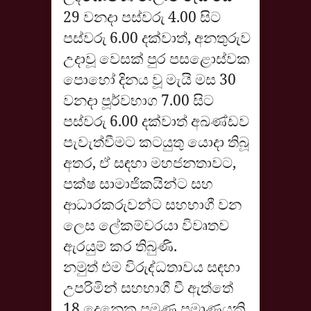
29 වනදා පස්වරු 4.00 සිට
පස්වරු 6.00 දක්වාත්, අනතුරුව
උදාවූ වෙසක් පුර පසළොස්වක
පොහෝ දිනය වූ මැයි මස 30
වනදා පූර්වභාග 7.00 සිට
පස්වරු 6.00 දක්වාත් අඛණ්ඩව
පැවැත්වීමට කටයුතු යොදා තිබූ
අතර, ඒ සඳහා මහජනතාවට,
පක්ෂ සාමාජිකයින්ට සහ
ආධාරකරුවන්ට සහභාගී වන
ලෙස ලේකම්වරයා විවෘතව
ඇරයුම් කර තිබුණි.
නමුත් එම විරුද්ධතාවය සඳහා
උපරිමින් සහභාගී වී ඇත්තේ
18 දෙනෙකු පමණ ප්‍රමාණයකි.