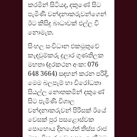
කරමින් සිටියද, දකුණේ සිට
පැමිණි වන්දනාකරුවන්ගෙන්
ඊට කිසිදු බාධාවක් එල්ල වී
නොමැත.
සිංහල සංවිධාන එකමුතුවේ
කැඳවුම්කරු දුලාර ගුණතිලක
මහතා (දුරකථන අංක: 076
648 3664) සඳහන් කරන පරිදි,
මෙම බලපෑම් හා විරෝධතා
සියල්ල නොතකමින් දකුණේ
සිට පැමිණි විශාල
වන්දනාකරුවන් පිරිසක් ඊයේ
වෙසක් පුර පසළොස්වක
පොහොය දිනයේත් තිස්ස රාජ