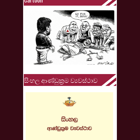
සිංහල ආණ්ඩුක්‍රම ව්‍යවස්ථාව