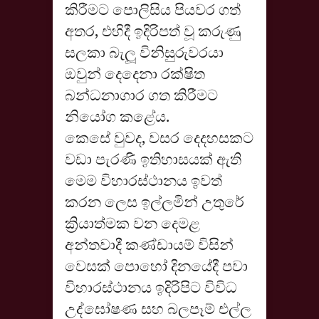
කිරීමට පොලිසිය පියවර ගත්
අතර, එහිදී ඉදිරිපත් වූ කරුණු
සලකා බැලූ විනිසුරුවරයා
ඔවුන් දෙදෙනා රක්ෂිත
බන්ධනාගාර ගත කිරීමට
නියෝග කළේය.
කෙසේ වුවද, වසර දෙදහසකට
වඩා පැරණි ඉතිහාසයක් ඇති
මෙම විහාරස්ථානය ඉවත්
කරන ලෙස ඉල්ලමින් උතුරේ
ක්‍රියාත්මක වන දෙමළ
අන්තවාදී කණ්ඩායම් විසින්
වෙසක් පොහෝ දිනයේදී පවා
විහාරස්ථානය ඉදිරිපිට විවිධ
උද්ඝෝෂණ සහ බලපෑම් එල්ල