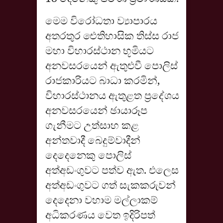
මෙම විරෝධතා ව්‍යාපාරය
අතරතුර ඓතිහාසික තිස්ස රාජ
මහා විහාරස්ථාන භූමියට
අනවසරයෙන් ඇතුළුවී පොලිස්
රාජකාරියට බාධා කරමින්,
විහාරස්ථානය ඇතුළත ප්‍රදේශය
අනවසරයෙන් ඡායාරූප
ගැනීමට උත්සාහ කළ
අන්තවාදී බෙදුම්වාදීන්
දෙදෙනෙකු පොලිස්
අත්අඩංගුවට පත්ව ඇත. එලෙස
අත්අඩංගුවට ගත් සැකකරුවන්
දෙදෙනා වහාම මල්ලාකම්
අධිකරණය වෙත ඉදිරිපත්