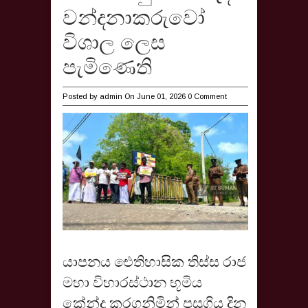
වන්දනාකරුවෝ
විශාල ලෙස
පැමිණෙති
Posted by
admin
On June 01, 2026
0 Comment
යාපනය ඓතිහාසික තිස්ස රාජ
මහා විහාරස්ථාන භූමිය
කේන්ද්‍ර කරගනිමින් පසුගිය දින