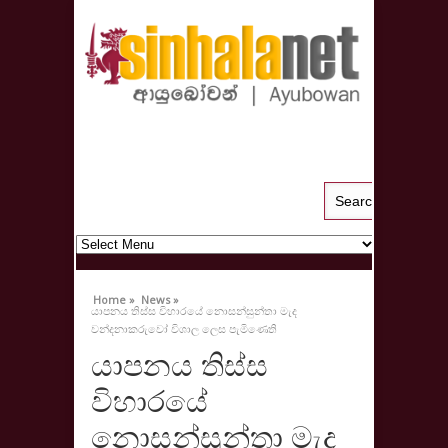
Home »
News »
යාපනය තිස්ස විහාරයේ නොසන්සුන්තා මැද
වන්දනාකරුවෝ විශාල ලෙස පැමිණෙති
යාපනය තිස්ස
විහාරයේ
නොසන්සුන්තා මැද