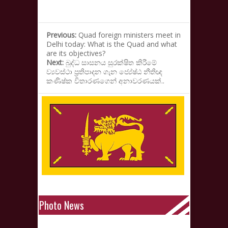
Previous:
Quad foreign ministers meet in
Delhi today: What is the Quad and what
are its objectives?
Next:
බුද්ධ සාසනය සුරක්ෂිත කිරීමේ
ව්‍යවස්ථා ප්‍රතිපාදන ගැන ජ්‍යේෂ්ඨ නීතිඥ
කණිෂ්ක විතාරණගෙන් අනාවරණයක්..
Photo News