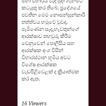
මහා විහාරය වැඳ පුදා ගැනීමට
කටයුතු කර තිබේ. ප්‍රදේශයේ
පවතින මෙම නොසන්සුන්කාරී
තත්ත්වය හමුවේ වුවද,
පැමිණෙන සැදැහැවතුන්ගේ
ආරක්ෂාව තහවුරු කිරීම
වෙනුවෙන් පොලිසිය සහ
ආරක්ෂක අංශ විසින්
විහාරස්ථාන භූමිය අවට
විශේෂ ආරක්ෂක
වැඩපිළිවෙළක් ද ක්‍රියාත්මක
කර ඇත.
16 Viewers