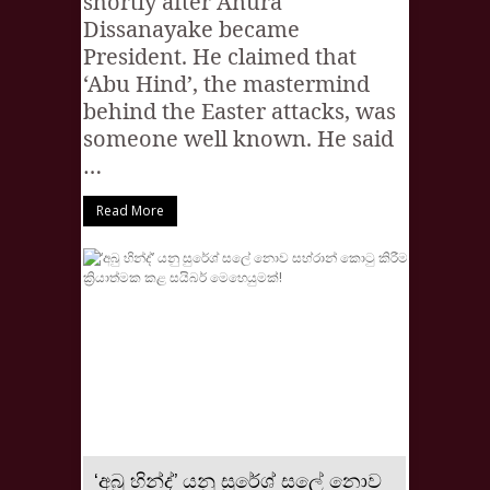
shortly after Anura
Dissanayake became
President. He claimed that
‘Abu Hind’, the mastermind
behind the Easter attacks, was
someone well known. He said
…
Read More
‘අබු හින්ද්’ යනු සුරේශ් සලේ නොව