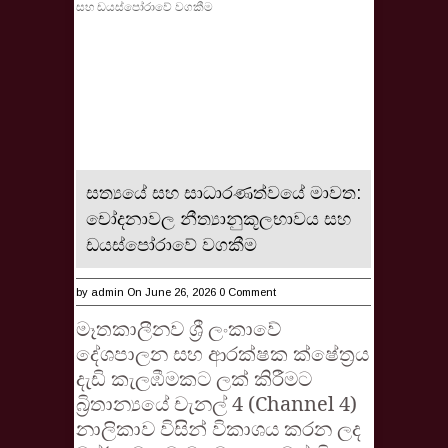
සත්‍යයේ සහ සාධාරණත්වයේ මාවත:
චෝදනාවල නීත්‍යානුකූලභාවය සහ
ඩයස්පෝරාවේ වගකීම
by
admin
On June 26, 2026
0 Comment
මෑතකාලීනව ශ්‍රී ලංකාවේ
දේශපාලන සහ ආරක්ෂක ක්ෂේත්‍රය
දැඩි කැලඹීමකට ලක් කිරීමට
බ්‍රිතාන්‍යයේ චැනල් 4 (Channel 4)
නාලිකාව විසින් විකාශය කරන ලද