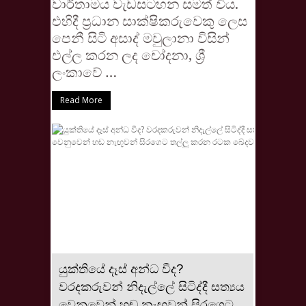
වාර්තාමය වැඩසටහන සමත් විය.
එහිදී ප්‍රධාන සාක්ෂිකරුවෙකු ලෙස
පෙනී සිටි අසාද් මවුලානා විසින්
එල්ල කරන ලද චෝදනා, ශ්‍රී
ලංකාවේ …
Read More
යුක්තියේ දෑස් අන්ධ වීද?
වරදකරුවන් නිදැල්ලේ සිටිද්දී සත්‍යය
වෙනුවෙන් හඬ නැඟූවන් සිරගෙට