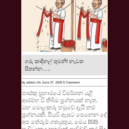
ගරු කාදිනල් තුමනි! නැවත
සිතන්න…..
by
admin
On June 27, 2026
0 Comment
පාස්කු ප්‍රහාරයේ විමර්ශන යළි
ආරම්භ වී තිබීම ප්‍රශ්නයක් නැත.
මහ මොළකරු හමුවේ දැයි නම්
ප්‍රශ්නයකි. පියවි ඇසට පෙනෙන දේ
අප තේරුම් ගතයුතුය. මෙය ISIS
සංවිධානය සහරාන් පාවිච්චි කර සිදු