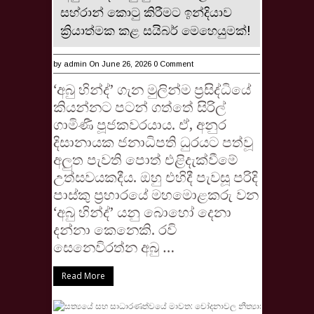
සහ්රාන් කොටු කිරීමට ඉන්දියාව
ක්‍රියාත්මක කළ සයිබර් මෙහෙයුමක්!
by
admin
On June 26, 2026
0 Comment
‘අබු හින්ද්’ ගැන මුලින්ම ප්‍රසිද්ධියේ
කියන්නට පටන් ගත්තේ සිරිල්
ගාමිණී පූජකවරයාය. ඒ, අනුර
දිසානායක ජනාධිපති ධුරයට පත්වූ
අලුත පැවති පොත් එළිදැක්වීමේ
උත්සවයකදීය. ඔහු එහිදී පැවසූ පරිදි
පාස්කු ප්‍රහාරයේ මහමොළකරු වන
‘අබු හින්ද්’ යනු බොහෝ දෙනා
දන්නා කෙනෙකි. රවි
සෙනෙවිරත්න අබු …
Read More