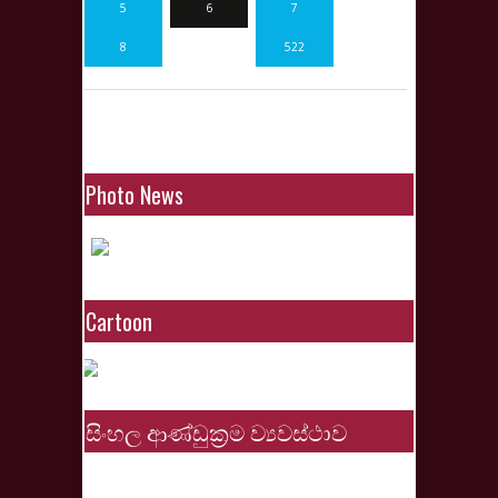
5
6
7
8
…
522
Photo News
Cartoon
සිංහල ආණ්ඩුක්‍රම ව්‍යවස්ථාව