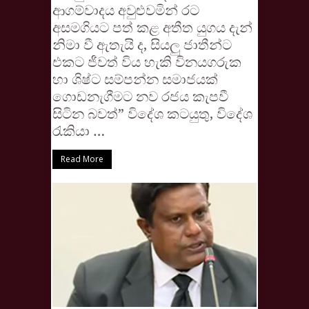
ආගම්වාදය අවුළුවමින් රට
අසමගියට පත් කළ අතීත යුගය දැන්
නිමා වී ඇතැයි ද, සියලු ජාතීන්ට
එකට ජීවත් විය හැකි විනයගරුක
හා ශිෂ්ට සම්පන්න සමාජයක්
ගොඩනැගීමට නව රජය කැපවී
සිටින බවත්” විදේශ කටයුතු, විදේශ
රැකියා …
Read More