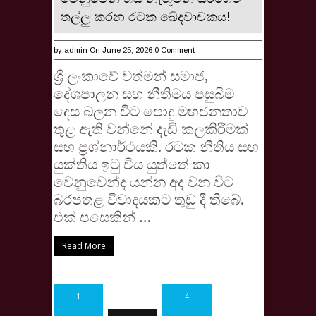
තල්ලු කරන රටක ඛේදවාචකය!
by
admin
On June 25, 2026
0 Comment
ශ්‍රී ලංකාවේ වත්මන් සමාජ,
දේශපාලන සහ නීතිමය පසුබිම
දෙස බලන විට පොදු මහජනතාව
තුළ ඇති වන්නේ දැඩි කලකිරීමක්
සහ ප්‍රශ්නාර්ථයකි. රටක නීතිය සහ
යුක්තිය ඉටු විය යුත්තේ කා
වෙනුවෙන්ද යන්න අද වන විට
බරපතළ විවාදයකට තුඩු දී තිබේ.
එක් පසෙකින් …
Read More
1
…
4