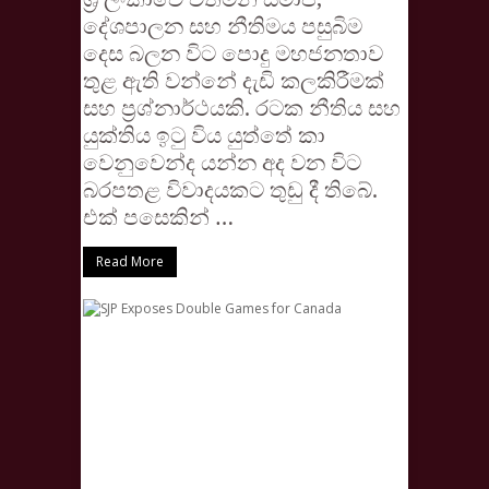
දේශපාලන සහ නීතිමය පසුබිම
දෙස බලන විට පොදු මහජනතාව
තුළ ඇති වන්නේ දැඩි කලකිරීමක්
සහ ප්‍රශ්නාර්ථයකි. රටක නීතිය සහ
යුක්තිය ඉටු විය යුත්තේ කා
වෙනුවෙන්ද යන්න අද වන විට
බරපතළ විවාදයකට තුඩු දී තිබේ.
එක් පසෙකින් …
Read More