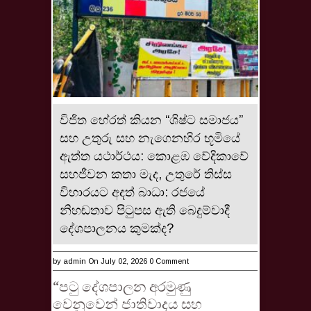
විජිත හේරත් කියන “ශිෂ්ට සමාජය”
සහ උතුරු සහ නැගෙනහිර භූමියේ
ඇත්ත යථාර්ථය: ​කොළඹ වේදිකාවේ
සහජීවන කතා මැද, උතුරේ තිස්ස
විහාරයට අදත් බාධා: රජයේ
නිහඬතාව පිටුපස ඇති බෙදුම්වාදී
දේශපාලනය කුමක්ද?
by
admin
On July 02, 2026
0 Comment
“පටු දේශපාලන අරමුණු
වෙනුවෙන් ජාතිවාදය සහ