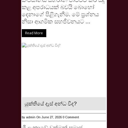
කළ අපරාධයක් බවයි බොහෝ
දෙනාගේ පිළිගැනීම. මේ ප්‍රශ්නය
නිසා ආගමික සහජීවනයට …
Read More
යුක්තියේ දෑස් අන්ධ වීද?
by
admin
On June 27, 2026
0 Comment
ශ්‍රී ලංකාවේ වත්මන් සමාජ,